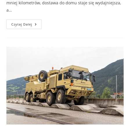
mniej kilometrów, dostawa do domu staje się wydajniejsza,
a…
Dostawa
Czytaj Dalej
Do
Domu
Od
Albert
Heijn
Jest
Bardziej
Zrównoważona
I
Wydajna
–
Nowa
Inicjatywa
E-
Commerce:
Wprowadzenie
Trasy
Sąsiedzkiej