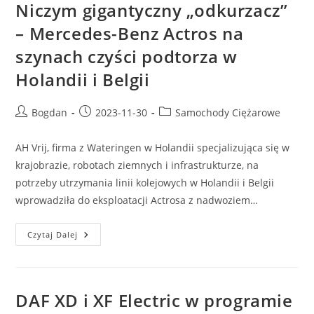
Niczym gigantyczny „odkurzacz”
– Mercedes-Benz Actros na
szynach czyści podtorza w
Holandii i Belgii
Post
Post
Post
Bogdan
2023-11-30
Samochody Ciężarowe
author:
published:
category:
AH Vrij, firma z Wateringen w Holandii specjalizująca się w
krajobrazie, robotach ziemnych i infrastrukturze, na
potrzeby utrzymania linii kolejowych w Holandii i Belgii
wprowadziła do eksploatacji Actrosa z nadwoziem…
Niczym
Czytaj Dalej
Gigantyczny
„odkurzacz”
–
Mercedes-
Benz
Actros
DAF XD i XF Electric w programie
Na
Szynach