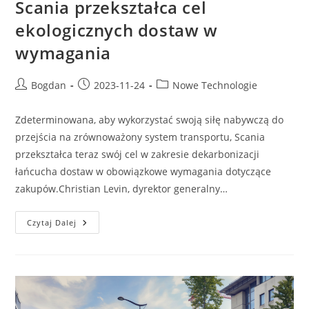
Scania przekształca cel
ekologicznych dostaw w
wymagania
Post
Post
Post
Bogdan
2023-11-24
Nowe Technologie
author:
published:
category:
Zdeterminowana, aby wykorzystać swoją siłę nabywczą do
przejścia na zrównoważony system transportu, Scania
przekształca teraz swój cel w zakresie dekarbonizacji
łańcucha dostaw w obowiązkowe wymagania dotyczące
zakupów.Christian Levin, dyrektor generalny…
Scania
Czytaj Dalej
Przekształca
Cel
Ekologicznych
Dostaw
W
Wymagania