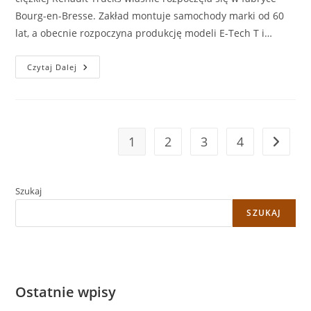
Bourg-en-Bresse. Zakład montuje samochody marki od 60
lat, a obecnie rozpoczyna produkcję modeli E-Tech T i…
Rozpoczęcie
Czytaj Dalej
W
Bourg-
En-
Bresse
Seryjnej
Produkcji
Modeli
1
2
3
4
Go to t
Renault
Trucks
E-
Tech
T
Szukaj
I
C
SZUKAJ
Ostatnie wpisy