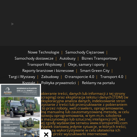
Nowe Technologie
Samochody Ciężarowe
Samochody dostawcze
Autobusy
Biznes Transportowy
Transport Wojskowy
Oleje, samary i opony
Raporty branżowe i biznesowe
Smart Green City
Targi i Wystawy
Zabudowy
O transporcie 4.0
Transport 4.0
Kontakt
Polityka prywatności
Reklamy na portalu
Systematyczne pobieranie treści, danych lub informacji z tej strony
internetowej (web scraping) oraz eksploracja tekstu i danych (TDM) (w
tym pobieranie i eksploracyjna analiza danych, indeksowanie stron
internetowych, korzystanie z treści lub przeszukiwanie z pobieraniem
baz danych), czy to przez roboty, web crawlers, oprogramowanie,
narzędzia lub dowolną manualną lub zautomatyzowaną metodą, w celu
tworzenia lub rozwoju oprogramowania, w tym m.in. szkolenia
systemów uczenia maszynowego lub sztucznej inteligencji (AI), bez
uprzedniej, wyraźnej zgody wydawców serwisu www.transport40.com
jest zabronione. Wyjątek stanowią jedynie sytuacje, w których treści,
dane lub informacje są wykorzystywane w celu ułatwienia ich
wyszukiwania przez wyszukiwarki internetowe.