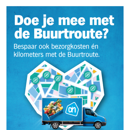
W
Programie
Demonstracyjnym
Bezemisyjnych
Ciężarówek
Dalekobieżnych,
Zainicjowanym
Przez
Rząd
Wielkiej
Brytanii
I
Innovate
UK