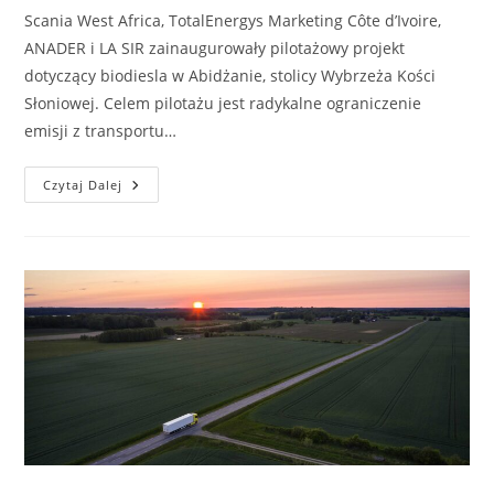
Scania West Africa, TotalEnergys Marketing Côte d’Ivoire,
ANADER i LA SIR zainaugurowały pilotażowy projekt
dotyczący biodiesla w Abidżanie, stolicy Wybrzeża Kości
Słoniowej. Celem pilotażu jest radykalne ograniczenie
emisji z transportu…
Scania
Czytaj Dalej
Uruchamia
Pilotażowy
Projekt
Biodiesla
Na
Wybrzeżu
Kości
Słoniowej,
Redukując
Emisję
I
Tworząc
Nowe
Miejsca
Pracy