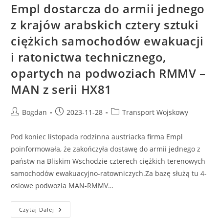
Empl dostarcza do armii jednego
z krajów arabskich cztery sztuki
ciężkich samochodów ewakuacji
i ratonictwa technicznego,
opartych na podwoziach RMMV –
MAN z serii HX81
Post
Post
Post
Bogdan
2023-11-28
Transport Wojskowy
author:
published:
category:
Pod koniec listopada rodzinna austriacka firma Empl
poinformowała, że zakończyła dostawę do armii jednego z
państw na Bliskim Wschodzie czterech ciężkich terenowych
samochodów ewakuacyjno-ratowniczych.Za bazę służą tu 4-
osiowe podwozia MAN-RMMV…
Empl
Czytaj Dalej
Dostarcza