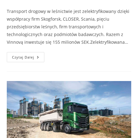
author:
published:
category:
Transport drogowy w leśnictwie jest zelektryfikowany dzięki
współpracy firm Skogforsk, CLOSER, Scania, pięciu
przedsiębiorstw leśnych, firm transportowych i
technologicznych oraz podmiotów badawczych. Razem z
Vinnovą inwestuje się 155 milionów SEK.Zelektryfikowana…
Ciężarówki
Czytaj Dalej
Do
Transportu
Drewna
Wykorzystywane
W
Leśnictwie
Są
Zelektryfikowane