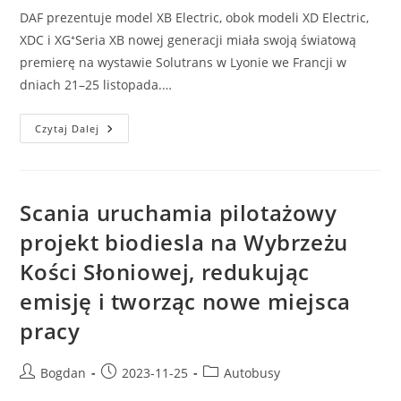
DAF prezentuje model XB Electric, obok modeli XD Electric,
XDC i XG⁺Seria XB nowej generacji miała swoją światową
premierę na wystawie Solutrans w Lyonie we Francji w
dniach 21–25 listopada.…
Nowa
Czytaj Dalej
Generacja
DAF
XB
Zadebiutuje
Na
Targach
Scania uruchamia pilotażowy
Solutrans
projekt biodiesla na Wybrzeżu
Kości Słoniowej, redukując
emisję i tworząc nowe miejsca
pracy
Post
Post
Post
Bogdan
2023-11-25
Autobusy
author:
published:
category: