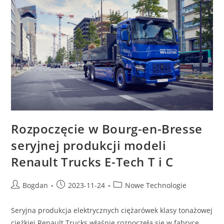
Rozpoczęcie w Bourg-en-Bresse
seryjnej produkcji modeli
Renault Trucks E-Tech T i C
Post
Post
Post
Bogdan
2023-11-24
Nowe Technologie
author:
published:
category:
Seryjna produkcja elektrycznych ciężarówek klasy tonażowej
ciężkiej Renault Trucks właśnie rozpoczęła się w fabryce