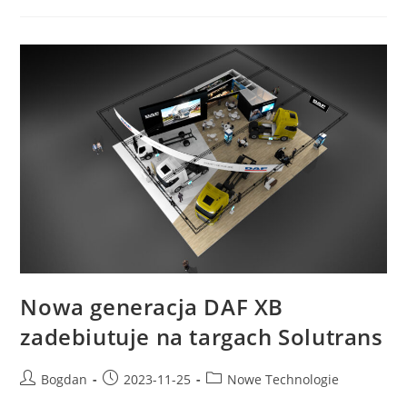
Wkracza
W
Przyszłość,
Odnawiając
Całą
Ofertę
Produktów
I
Usług
Nowa generacja DAF XB
zadebiutuje na targach Solutrans
Post
Post
Post
Bogdan
2023-11-25
Nowe Technologie
author:
published:
category: