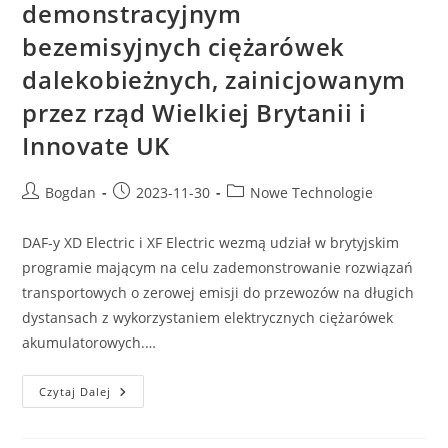
demonstracyjnym
Czyści
Podtorza
bezemisyjnych ciężarówek
W
Holandii
I
dalekobieżnych, zainicjowanym
Belgii
przez rząd Wielkiej Brytanii i
Innovate UK
Post
Post
Post
Bogdan
2023-11-30
Nowe Technologie
author:
published:
category:
DAF-y XD Electric i XF Electric wezmą udział w brytyjskim
programie mającym na celu zademonstrowanie rozwiązań
transportowych o zerowej emisji do przewozów na długich
dystansach z wykorzystaniem elektrycznych ciężarówek
akumulatorowych.…
DAF
Czytaj Dalej
XD
I
XF
Electric