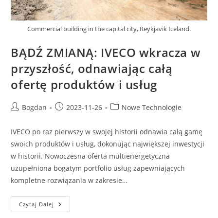
Commercial building in the capital city, Reykjavik Iceland.
BĄDŹ ZMIANĄ: IVECO wkracza w
przyszłość, odnawiając całą
ofertę produktów i usług
Post
Post
Post
Bogdan
2023-11-26
Nowe Technologie
author:
published:
category:
IVECO po raz pierwszy w swojej historii odnawia całą gamę
swoich produktów i usług, dokonując największej inwestycji
w historii. Nowoczesna oferta multienergetyczna
uzupełniona bogatym portfolio usług zapewniających
kompletne rozwiązania w zakresie…
BĄDŹ
Czytaj Dalej
ZMIANĄ:
IVECO