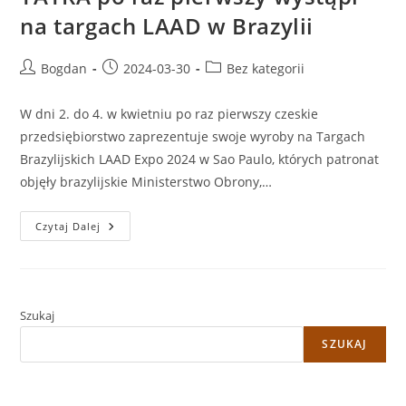
na targach LAAD w Brazylii
Post
Post
Post
Bogdan
2024-03-30
Bez kategorii
author:
published:
category:
W dni 2. do 4. w kwietniu po raz pierwszy czeskie
przedsiębiorstwo zaprezentuje swoje wyroby na Targach
Brazylijskich LAAD Expo 2024 w Sao Paulo, których patronat
objęły brazylijskie Ministerstwo Obrony,…
TATRA
Czytaj Dalej
Po
Raz
Pierwszy
Wystąpi
Na
Targach
LAAD
Szukaj
W
Brazylii
SZUKAJ