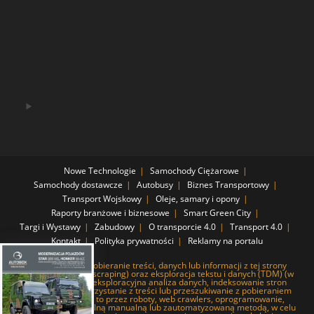
Nowe Technologie
Samochody Ciężarowe
Samochody dostawcze
Autobusy
Biznes Transportowy
Transport Wojskowy
Oleje, samary i opony
Raporty branżowe i biznesowe
Smart Green City
Targi i Wystawy
Zabudowy
O transporcie 4.0
Transport 4.0
Kontakt
Polityka prywatności
Reklamy na portalu
Systematyczne pobieranie treści, danych lub informacji z tej strony
internetowej (web scraping) oraz eksploracja tekstu i danych (TDM) (w
tym pobieranie i eksploracyjna analiza danych, indeksowanie stron
internetowych, korzystanie z treści lub przeszukiwanie z pobieraniem
baz danych), czy to przez roboty, web crawlers, oprogramowanie,
narzędzia lub dowolną manualną lub zautomatyzowaną metodą, w celu