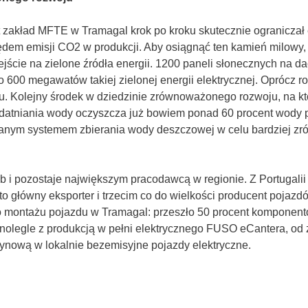
lat zakład MFTE w Tramagal krok po kroku skutecznie ogranicza
ędem emisji CO2 w produkcji. Aby osiągnąć ten kamień milowy,
ejście na zielone źródła energii. 1200 paneli słonecznych na 
do 600 megawatów takiej zielonej energii elektrycznej. Oprócz
ru. Kolejny środek w dziedzinie zrównoważonego rozwoju, na któ
datniania wody oczyszcza już bowiem ponad 60 procent wody p
wanym systemem zbierania wody deszczowej w celu bardziej 
i pozostaje największym pracodawcą w regionie. Z Portugalii p
 główny eksporter i trzecim co do wielkości producent pojazdó
o montażu pojazdu w Tramagal: przeszło 50 procent komponentów
nolegle z produkcją w pełni elektrycznego FUSO eCantera, o
zynową w lokalnie bezemisyjne pojazdy elektryczne.