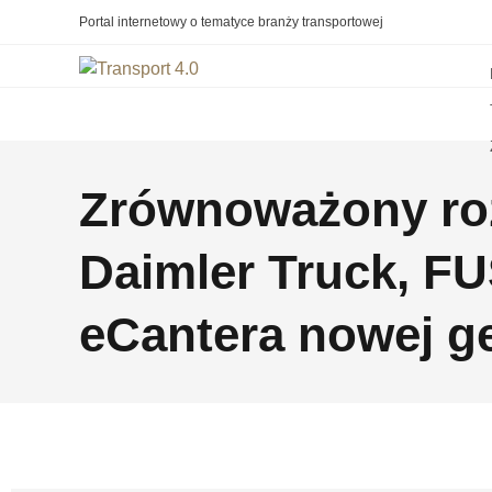
Portal internetowy o tematyce branży transportowej
Zrównoważony roz
Daimler Truck, FU
eCantera nowej ge