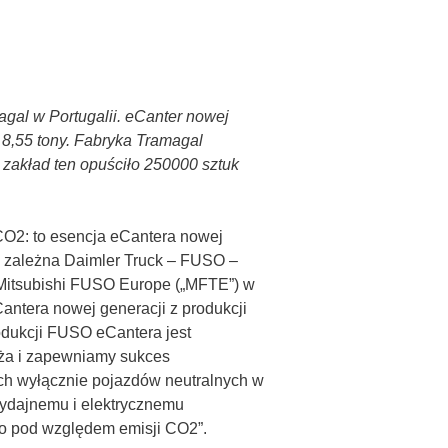
gal w Portugalii. eCanter nowej
 8,55 tony. Fabryka Tramagal
 zakład ten opuściło 250000 sztuk
 CO2: to esencja eCantera nowej
a zależna Daimler Truck – FUSO –
m Mitsubishi FUSO Europe („MFTE”) w
Cantera nowej generacji z produkcji
rodukcji FUSO eCantera jest
yża i zapewniamy sukces
ch wyłącznie pojazdów neutralnych w
wydajnemu i elektrycznemu
ego pod względem emisji CO2”.