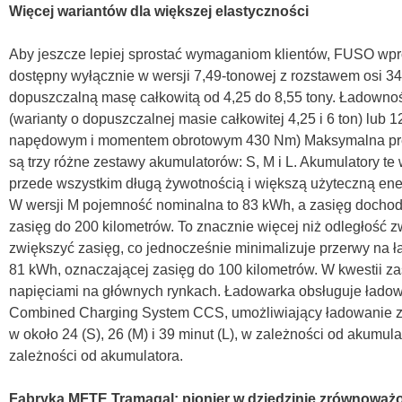
Więcej wariantów dla większej elastyczności
Aby jeszcze lepiej sprostać wymaganiom klientów, FUSO wpro
dostępny wyłącznie w wersji 7,49-tonowej z rozstawem osi 34
dopuszczalną masę całkowitą od 4,25 do 8,55 tony. Ładownoś
(warianty o dopuszczalnej masie całkowitej 4,25 i 6 ton) lub
napędowym i momentem obrotowym 430 Nm) Maksymalna prędko
są trzy różne zestawy akumulatorów: S, M i L. Akumulatory t
przede wszystkim długą żywotnością i większą użyteczną ene
W wersji M pojemność nominalna to 83 kWh, a zasięg dochodz
zasięg do 200 kilometrów. To znacznie więcej niż odległość
zwiększyć zasięg, co jednocześnie minimalizuje przerwy na ł
81 kWh, oznaczającej zasięg do 100 kilometrów. W kwestii za
napięciami na głównych rynkach. Ładowarka obsługuje ładow
Combined Charging System CCS, umożliwiający ładowanie z 
w około 24 (S), 26 (M) i 39 minut (L), w zależności od akumu
zależności od akumulatora.
Fabryka MFTE Tramagal: pionier w dziedzinie zrównoważ