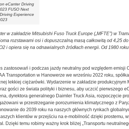
on eCanter Driving
2023 FUSO Next
Driving Experience
2023
er w zakładzie Mitsubishi Fuso Truck Europe („MFTE”) w Trama
ścioma rozstawami osi i dopuszczalną masą całkowitą od 4,25 do
O2 i opiera się na odnawialnych źródłach energii. Od 1980 roku
res zastosowań i podczas jazdy neutralny pod względem emisji
 IAA Transportation w Hanowerze we wrześniu 2022 roku, spółk
cznej lekkiej ciężarówki. Wydarzenie w zakładzie produkcyjny
az gości ze świata polityki i biznesu, aby uczcić pierwszego e
ppena, dyrektora generalnego Daimler Truck Asia, rozpoczęcie p
gażowani w przestrzeganie porozumienia klimatycznego z Par
onowanie do 2039 roku na naszych głównych rynkach globalny
aszych klientów w przejściu na e-mobilność dzięki prostemu, 
l. Dzięki temu robimy ważny krok bliżej „Transportu neutraln