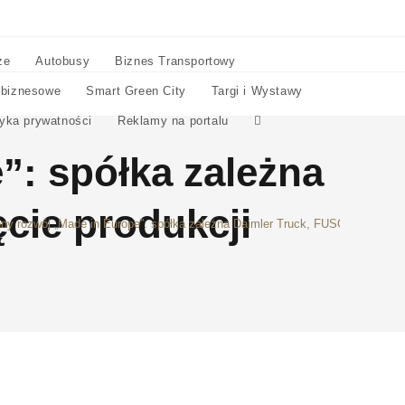
ze
Autobusy
Biznes Transportowy
 biznesowe
Smart Green City
Targi i Wystawy
tyka prywatności
Reklamy na portalu
: spółka zależna
cie produkcji
y rozwój „Made in Europe”: spółka zależna Daimler Truck, FUSO, świętuje r