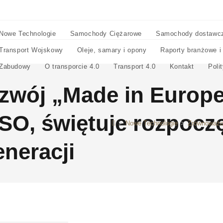
Nowe Technologie
Samochody Ciężarowe
Samochody dostawc
Transport Wojskowy
Oleje, samary i opony
Raporty branżowe i
Zabudowy
O transporcie 4.0
Transport 4.0
Kontakt
Poli
wój „Made in Europe”
SO, świętuje rozpoczę
>
Nowe Technologie
>
Zrównoważon
neracji