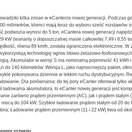
wadziło kilka zmian w eCanterze nowej generacji. Podczas gd
00 milimetrów, klienci mają teraz do wyboru sześć rozstawów o
ć podwozia wynosi do 5 ton. eCantera nowej generacji napędza
 129 kW (warianty o dopuszczalnej masie całkowitej 7,49 i 8,55
ść, równa 89 km/h, została ograniczona elektronicznie. W z
e wykorzystują technologię ogniw litowo-żelazowo-fosforanowych
rgią. Akumulator w wersji S ma nominalną pojemność 41 kWh i
i do 140 kilometrów. Wersja L, jako najmocniejszy pakiet, ofe
 zwykle pokonywana dziennie w lekkim ruchu dystrybucyjnym. R
adowanie. Dla porównania: do tej pory eCanter oferował tylko 
ś ładowania akumulatora, to eCanter nowej generacji jest kom
anie zarówno prądem przemiennym (AC), jak i prądem stałym 
mocą do 104 kW. Szybkie ładowanie prądem stałym od 20 do 8
latora; Ładowanie prądem przemiennym (11 i 22 kW) trwa od oko
onego rozwoju