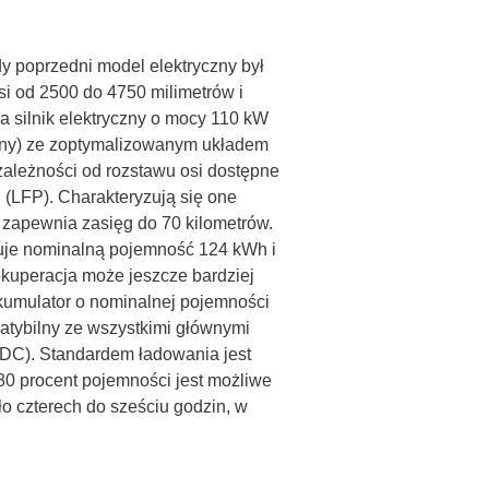
y poprzedni model elektryczny był
si od 2500 do 4750 milimetrów i
 silnik elektryczny o mocy 110 kW
 tony) ze zoptymalizowanym układem
ależności od rozstawu osi dostępne
 (LFP). Charakteryzują się one
 zapewnia zasięg do 70 kilometrów.
ruje nominalną pojemność 124 kWh i
ekuperacja może jeszcze bardziej
akumulator o nominalnej pojemności
patybilny ze wszystkimi głównymi
(DC). Standardem ładowania jest
0 procent pojemności jest możliwe
ło czterech do sześciu godzin, w