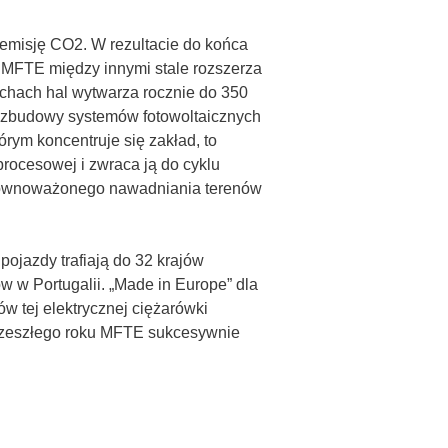
ł emisję CO2. W rezultacie do końca
 MFTE między innymi stale rozszerza
dachach hal wytwarza rocznie do 350
 rozbudowy systemów fotowoltaicznych
rym koncentruje się zakład, to
rocesowej i zwraca ją do cyklu
zrównoważonego nawadniania terenów
ojazdy trafiają do 32 krajów
w w Portugalii. „Made in Europe” dla
 tej elektrycznej ciężarówki
d zeszłego roku MFTE sukcesywnie