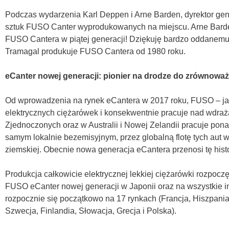
Podczas wydarzenia Karl Deppen i Arne Barden, dyrektor gen
sztuk FUSO Canter wyprodukowanych na miejscu. Arne Barde
FUSO Cantera w piątej generacji! Dziękuję bardzo oddanemu
Tramagal produkuje FUSO Cantera od 1980 roku.
eCanter nowej generacji: pionier na drodze do zrównowa
Od wprowadzenia na rynek eCantera w 2017 roku, FUSO – japoń
elektrycznych ciężarówek i konsekwentnie pracuje nad wdra
Zjednoczonych oraz w Australii i Nowej Zelandii pracuje pon
samym lokalnie bezemisyjnym, przez globalną flotę tych aut
ziemskiej. Obecnie nowa generacja eCantera przenosi tę his
Produkcja całkowicie elektrycznej lekkiej ciężarówki rozpocz
FUSO eCanter nowej generacji w Japonii oraz na wszystkie 
rozpocznie się początkowo na 17 rynkach (Francja, Hiszpania, 
Szwecja, Finlandia, Słowacja, Grecja i Polska).