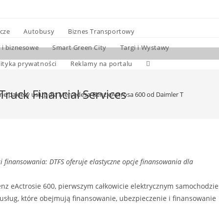
cze
Autobusy
Biznes Transportowy
 i biznesowe
Smart Green City
Targi i Wystawy
lityka prywatności
Reklamy na portalu
ruck Financial Services
e pakiety usług dla Mercedesa-Benz eActrosa 600 od Daimler Truck Financia
 finansowania: DTFS oferuje elastyczne opcje finansowania dla
Benz eActrosie 600, pierwszym całkowicie elektrycznym samochodzie
sług, które obejmują finansowanie, ubezpieczenie i finansowanie