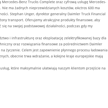
ową Mercedes-Benz Trucks Complete oraz cyfrową usługę Mercedes-
na. Nie ma żadnych nieprzewidzianych kosztów, eActros 600 ma
ności. Stephan Unger, dyrektor generalny Daimler Truck Financial
ażony transport. Oferujemy atrakcyjne produkty finansowe, aby
ć się na swojej podstawowej działalności, podczas gdy my
ztwo i infrastrukturę oraz eksploatację zelektryfikowanej bazy dla
echniczny oraz rozwiązania finansowe za pośrednictwem Daimler
ję na życzenie. Celem jest zapewnienie płynnego procesu ładowania
nych, obecnie trwa wdrażanie, a kolejne kraje europejskie mają
usług, które maksymalnie ułatwiają naszym klientom przejście na