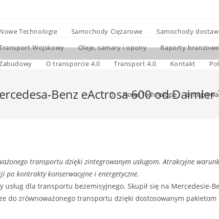
Nowe Technologie
Samochody Ciężarowe
Samochody dostaw
Transport Wojskowy
Oleje, samary i opony
Raporty branżowe
Zabudowy
O transporcie 4.0
Transport 4.0
Kontakt
Po
ercedesa-Benz eActrosa 600 od Daimler T
>
Nowe Technologie
>
Zintegrowan
ważonego transportu dzięki zintegrowanym usługom. Atrakcyjne warunki
ji po kontrakty konserwacyjne i energetyczne.
rty usług dla transportu bezemisyjnego. Skupił się na Mercedesie-
dze do zrównoważonego transportu dzięki dostosowanym pakietom u