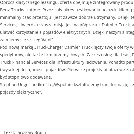
Oprócz klasycznego leasingu, oferta obejmuje zintegrowany prod
Benz Trucks Uptime. Przez cały okres użytkowania pojazdu klient 
minimalny czas przestoju i jest zawsze dobrze utrzymany. Dzięki 
Services, stwierdza :Naszą misją jest współpraca z Daimler Truck,
ułatwić korzystanie z pojazdów elektrycznych. Dzięki naszym zint
zajmiemy się szczegółami”.
Pod nową marką „TruckCharge” Daimler Truck łączy swoje oferty wokó
spedytorów, ale także firm przemysłowych. Zakres usług dla tzw. 
Truck Financial Services dla infrastruktury ładowania. Ponadto pa
i wysokiej dostępności pojazdów. Pierwsze projekty pilotażowe zo
być stopniowo dodawane.
Stephan Unger podkreśla „Wspólnie kształtujemy transformację sek
pojazdy elektryczne”.
Tekst: Jarosław Brach