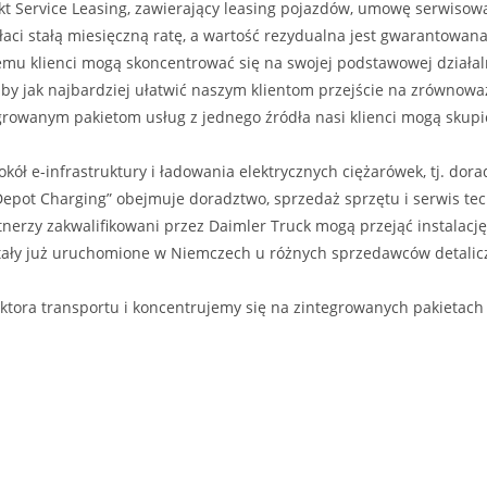
ukt Service Leasing, zawierający leasing pojazdów, umowę serwis
płaci stałą miesięczną ratę, a wartość rezydualna jest gwarantowa
temu klienci mogą skoncentrować się na swojej podstawowej działal
 aby jak najbardziej ułatwić naszym klientom przejście na zrównow
egrowanym pakietom usług z jednego źródła nasi klienci mogą skupi
ł e-infrastruktury i ładowania elektrycznych ciężarówek, tj. dorad
„Depot Charging” obejmuje doradztwo, sprzedaż sprzętu i serwis t
rtnerzy zakwalifikowani przez Daimler Truck mogą przejąć instalac
stały już uruchomione w Niemczech u różnych sprzedawców detalicz
tora transportu i koncentrujemy się na zintegrowanych pakietach 