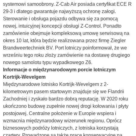
systemowi samoobrony. Z-Cab Air posiada certyfikat ECE R
29-3 i dlatego gwarantuje najwyższą ochronę załogi.
Sterowanie i obsługa pojazdu odbywa się za pomocą
nowej, intuicyjnej koncepcji obsługi Z-Control. Ponadto
zamówienie obejmuje kompleksową umowę serwisową na
okres 10 lat, która będzie realizowana przez firmę Ziegler
Brandweertechniek BV. Port lotniczy poinformował, że we
wrześniu tego roku złoży zamówienie na dostawę drugiego
nowego samolotu typu wypadkowego Z6.
Informacje o międzynarodowym porcie lotniczym
Kortrijk-Wevelgem
Międzynarodowe lotnisko Kortrijk-Wevelgem z 2-
kilometrowym pasem startowym znajduje się we Flandrii
Zachodniej i zyskało bardzo dobrą reputację. W 2020 roku
ukończono budowę zupełnie nowej drogi kołowania i płyty
postojowej. Centralne położenie w Europie wspiera i
wzmacnia międzynarodowy wizerunek regionu. Oprócz
biznesowych podróży lotniczych, z lotniska korzystają
czartery. Prowadzone są także prace konserwacyjne na