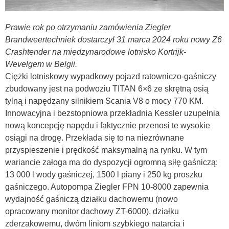
Prawie rok po otrzymaniu zamówienia Ziegler
Brandweertechniek dostarczył 31 marca 2024 roku nowy Z6
Crashtender na międzynarodowe lotnisko Kortrijk-
Wevelgem w Belgii.
Ciężki lotniskowy wypadkowy pojazd ratowniczo-gaśniczy
zbudowany jest na podwoziu TITAN 6×6 ze skrętną osią
tylną i napędzany silnikiem Scania V8 o mocy 770 KM.
Innowacyjna i bezstopniowa przekładnia Kessler uzupełnia
nową koncepcję napędu i faktycznie przenosi te wysokie
osiągi na drogę. Przekłada się to na niezrównane
przyspieszenie i prędkość maksymalną na rynku. W tym
wariancie załoga ma do dyspozycji ogromną siłę gaśniczą:
13 000 l wody gaśniczej, 1500 l piany i 250 kg proszku
gaśniczego. Autopompa Ziegler FPN 10-8000 zapewnia
wydajność gaśniczą działku dachowemu (nowo
opracowany monitor dachowy ZT-6000), działku
zderzakowemu, dwóm liniom szybkiego natarcia i