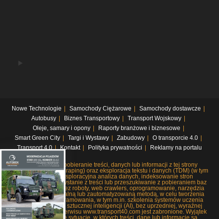
Nowe Technologie
Samochody Ciężarowe
Samochody dostawcze
Autobusy
Biznes Transportowy
Transport Wojskowy
Oleje, samary i opony
Raporty branżowe i biznesowe
Smart Green City
Targi i Wystawy
Zabudowy
O transporcie 4.0
Transport 4.0
Kontakt
Polityka prywatności
Reklamy na portalu
Systematyczne pobieranie treści, danych lub informacji z tej strony
internetowej (web scraping) oraz eksploracja tekstu i danych (TDM) (w tym
pobieranie i eksploracyjna analiza danych, indeksowanie stron
internetowych, korzystanie z treści lub przeszukiwanie z pobieraniem baz
danych), czy to przez roboty, web crawlers, oprogramowanie, narzędzia
lub dowolną manualną lub zautomatyzowaną metodą, w celu tworzenia
lub rozwoju oprogramowania, w tym m.in. szkolenia systemów uczenia
maszynowego lub sztucznej inteligencji (AI), bez uprzedniej, wyraźnej
zgody wydawców serwisu www.transport40.com jest zabronione. Wyjątek
stanowią jedynie sytuacje, w których treści, dane lub informacje są