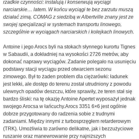
rzadkie czynności: instalują i konserwują wyciągi
narciarskie… latem. W końcu wyciągi te bez zarzutu muszą
działać zimą. COMAG z siedzibą w Albertville znany jest ze
swojej specjalizacji w systemach transportu linowego,
szczególnie w wyciągach narciarskich i kolejkach linowych.
Antoine i jego Arocs byli na stokach słynnego kurortu Tignes
w Sabaudii, a dokładniej na wysokości 2726 metrów, aby
dokonać naprawy wyciągów. Zadanie polegało na usunięciu
podstawy stacji wyciągu przed otwarciem sezonu
zimowego. Był to żaden problem dla ciężarówki: ładunek
jest lekki, ale dostęp do terenu został utrudniony z powodu
ulewnych opadów deszczu, które sprawiły, że teren stał się
bardzo śliski: na tę okazję Antoine Apertet wyposażył jednak
swojego Arocsa w łańcuchy.Arocs 3351 6×6 jest ogólnie
dobrze przygotowany do radzenia sobie z trudnymi
zadaniami. Między innymi z turbosprzęgłem retarderowym
(TRK). Umożliwia to zarówno delikatne, jak i bezzużyciowe
ruszanie oraz manewrowanie przy najniższych