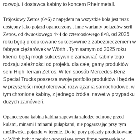
rozwoju i dostawca kabiny to koncern Rheinmetall.
Trójosiowy Zetros (6×6) z napędem na wszystkie koła jest teraz
dostępny jako pojazd opancerzony., Inne warianty pojazdów serii
Zetros, od dwuosiowego 4×4 do czteroosiowego 8×8,
od 2025
roku będą produkowane sukcesywnie z zabezpieczeniem w
fabryce ciężarówek w Wörth . Tym samym od 2025 roku
klienci będą mogli sukcesywnie zamawiać kabiny tego
rodzaju zależności od projektu dla całej gamy produktów
serii High Terrain Zetros. W ten sposób Mercedes-Benz
Special Trucks poszerza swoje portfolio produktów i będzie
w przyszłości mógł oferować rozwiązania samochodowe, w
tym chronione kabiny, z jednego źródła, nawet w przypadku
dużych zamówień.
Opancerzona kabina kabina zapewnia załodze ochronę przed
kulami, minami i minami-pułapkami, nie pogarszając przy tym
możliwości pojazdu w terenie. Do tej pory pojazdy produkowane
w Wörth były z reguły wyposażane przez firmy partnerskie w