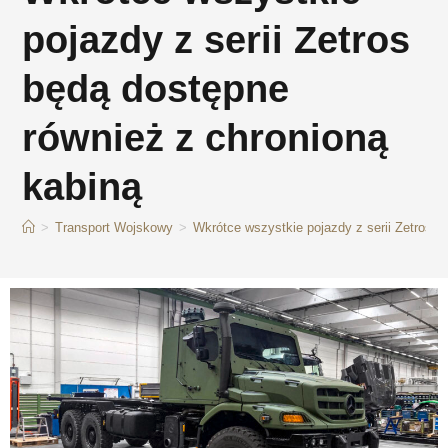
pojazdy z serii Zetros
będą dostępne
również z chronioną
kabiną
>
Transport Wojskowy
>
Wkrótce wszystkie pojazdy z serii Zetros b