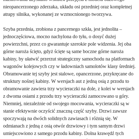
nieopancerzonego zderzaka, układu osi przedniej oraz kompletnej
atrapy silnika, wykonanej ze wzmocnionego tworzywa.
Szyba przednia, zrobiona z pancernego szkła, jest jednolita –
jednoczęściowa, mocno nachylona do tyłu, o dosyć dużej
powierzchni, przez co gwarantuje szerokie pole widzenia. Jej oba
górne naroża ścięto, gdyż ścięte są same boczne górne naroża
kabiny, by ułatwić przerzut strategiczny samochodu na platformach
wagonów kolejowych czy w ładowniach samolotów klasy średniej.
Obramowanie tej szyby jest stalowe, opancerzone, przykręcane do
struktury nośnej kabiny. W wersjach aut z jedną osią z przodu to
obramowanie zawiera trzy wycieraczki na dole, z kolei w wersjach
z dwoma osiami z przodu trzy wycieraczki zamocowano u góry.
Niemniej, niezależnie od swojego mocowania, wycieraczki są w
stanie efektywnie oczyścić znaczną część szyby. Drzwi zawsze
spoczywają na dwóch solidnych zawiasach i różnią się. W
odmianach z jedną z osią otwór drzwiowy i tym samym drzwi
umiejscowiono z samego przodu kabiny. Dolna krawędź tych