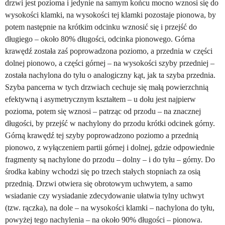
drzwi jest pozioma i jedynie na samym końcu mocno wznosi się do
wysokości klamki, na wysokości tej klamki pozostaje pionowa, by
potem następnie na krótkim odcinku wznosić się i przejść do
długiego – około 80% długości, odcinka pionowego. Górna
krawędź została zaś poprowadzona poziomo, a przednia w części
dolnej pionowo, a części górnej – na wysokości szyby przedniej –
została nachylona do tylu o analogiczny kąt, jak ta szyba przednia.
Szyba pancerna w tych drzwiach cechuje się małą powierzchnią
efektywną i asymetrycznym kształtem – u dołu jest najpierw
pozioma, potem się wznosi – patrząc od przodu – na znacznej
długości, by przejść w nachylony do przodu krótki odcinek górny.
Górną krawędź tej szyby poprowadzono poziomo a przednią
pionowo, z wyłączeniem partii górnej i dolnej, gdzie odpowiednie
fragmenty są nachylone do przodu – dolny – i do tyłu – górny. Do
środka kabiny wchodzi się po trzech stałych stopniach za osią
przednią. Drzwi otwiera się obrotowym uchwytem, a samo
wsiadanie czy wysiadanie zdecydowanie ułatwia tylny uchwyt
(tzw. rączka), na dole – na wysokości klamki – nachylona do tyłu,
powyżej tego nachylenia – na około 90% długości – pionowa.