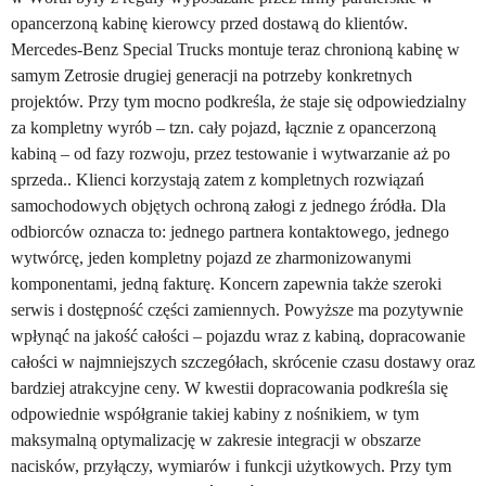
opancerzoną kabinę kierowcy przed dostawą do klientów.
Mercedes-Benz Special Trucks montuje teraz chronioną kabinę w
samym Zetrosie drugiej generacji na potrzeby konkretnych
projektów. Przy tym mocno podkreśla, że staje się odpowiedzialny
za kompletny wyrób – tzn. cały pojazd, łącznie z opancerzoną
kabiną – od fazy rozwoju, przez testowanie i wytwarzanie aż po
sprzeda.. Klienci korzystają zatem z kompletnych rozwiązań
samochodowych objętych ochroną załogi z jednego źródła. Dla
odbiorców oznacza to: jednego partnera kontaktowego, jednego
wytwórcę, jeden kompletny pojazd ze zharmonizowanymi
komponentami, jedną fakturę. Koncern zapewnia także szeroki
serwis i dostępność części zamiennych. Powyższe ma pozytywnie
wpłynąć na jakość całości – pojazdu wraz z kabiną, dopracowanie
całości w najmniejszych szczegółach, skrócenie czasu dostawy oraz
bardziej atrakcyjne ceny. W kwestii dopracowania podkreśla się
odpowiednie współgranie takiej kabiny z nośnikiem, w tym
maksymalną optymalizację w zakresie integracji w obszarze
nacisków, przyłączy, wymiarów i funkcji użytkowych. Przy tym