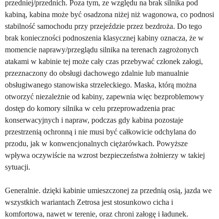
przedniej/przednich. Poza tym, ze względu na brak silnika pod
kabiną, kabina może być osadzona niżej niż wagonowa, co podnosi
stabilność samochodu przy przejeździe przez bezdroża. Do tego
brak konieczności podnoszenia klasycznej kabiny oznacza, że w
momencie naprawy/przeglądu silnika na terenach zagrożonych
atakami w kabinie tej może cały czas przebywać członek załogi,
przeznaczony do obsługi dachowego zdalnie lub manualnie
obsługiwanego stanowiska strzeleckiego. Maska, którą można
otworzyć niezależnie od kabiny, zapewnia więc bezproblemowy
dostęp do komory silnika w celu przeprowadzenia prac
konserwacyjnych i napraw, podczas gdy kabina pozostaje
przestrzenią ochronną i nie musi być całkowicie odchylana do
przodu, jak w konwencjonalnych ciężarówkach. Powyższe
wpływa oczywiście na wzrost bezpieczeństwa żołnierzy w takiej
sytuacji.
Generalnie. dzięki kabinie umieszczonej za przednią osią, jazda we
wszystkich wariantach Zetrosa jest stosunkowo cicha i
komfortowa, nawet w terenie, oraz chroni załogę i ładunek.