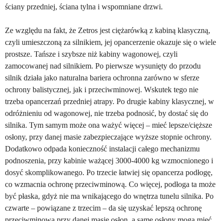
ściany przedniej, ściana tylna i wspomniane drzwi.
Ze względu na fakt, że Zetros jest ciężarówką z kabiną klasyczną,
czyli umieszczoną za silnikiem, jej opancerzenie okazuje się o wiele
prostsze. Tańsze i szybsze niż kabiny wagonowej, czyli
zamocowanej nad silnikiem. Po pierwsze wysunięty do przodu
silnik działa jako naturalna bariera ochronna zarówno w sferze
ochrony balistycznej, jak i przeciwminowej. Wskutek tego nie
trzeba opancerzań przedniej atrapy. Po drugie kabiny klasycznej, w
odróżnieniu od wagonowej, nie trzeba podnosić, by dostać się do
silnika. Tym samym może ona ważyć więcej – mieć lepsze/cięższe
osłony, przy danej masie zabezpieczające wyższe stopnie ochrony.
Dodatkowo odpada konieczność instalacji całego mechanizmu
podnoszenia, przy kabinie ważącej 3000-4000 kg wzmocnionego i
dosyć skomplikowanego. Po trzecie łatwiej się opancerza podłogę,
co wzmacnia ochronę przeciwminową. Co więcej, podłoga ta może
być płaska, gdyż nie ma wnikającego do wnętrza tunelu silnika. Po
czwarte – powiązane z trzecim – da się uzyskać lepszą ochronę
przeciwminową przy danej masie osłon, a same osłony mogą mieć