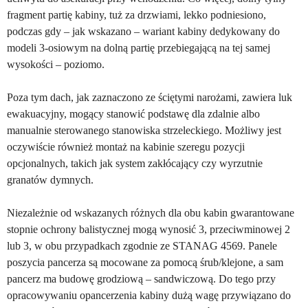
fragment partię kabiny, tuż za drzwiami, lekko podniesiono,
podczas gdy – jak wskazano – wariant kabiny dedykowany do
modeli 3-osiowym na dolną partię przebiegającą na tej samej
wysokości – poziomo.
Poza tym dach, jak zaznaczono ze ściętymi narożami, zawiera luk
ewakuacyjny, mogący stanowić podstawę dla zdalnie albo
manualnie sterowanego stanowiska strzeleckiego. Możliwy jest
oczywiście również montaż na kabinie szeregu pozycji
opcjonalnych, takich jak system zakłócający czy wyrzutnie
granatów dymnych.
Niezależnie od wskazanych różnych dla obu kabin gwarantowane
stopnie ochrony balistycznej mogą wynosić 3, przeciwminowej 2
lub 3, w obu przypadkach zgodnie ze STANAG 4569. Panele
poszycia pancerza są mocowane za pomocą śrub/klejone, a sam
pancerz ma budowę grodziową – sandwiczową. Do tego przy
opracowywaniu opancerzenia kabiny dużą wagę przywiązano do