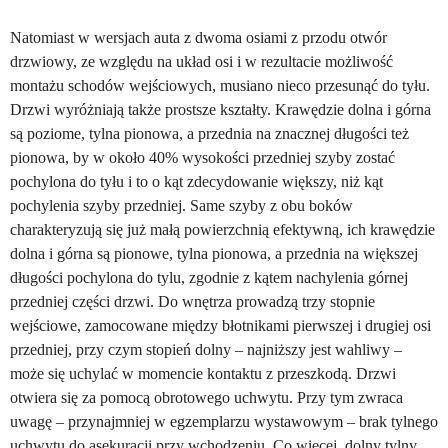
Natomiast w wersjach auta z dwoma osiami z przodu otwór
drzwiowy, ze względu na układ osi i w rezultacie możliwość
montażu schodów wejściowych, musiano nieco przesunąć do tyłu.
Drzwi wyróżniają także prostsze kształty. Krawędzie dolna i górna
są poziome, tylna pionowa, a przednia na znacznej długości też
pionowa, by w około 40% wysokości przedniej szyby zostać
pochylona do tyłu i to o kąt zdecydowanie większy, niż kąt
pochylenia szyby przedniej. Same szyby z obu boków
charakteryzują się już małą powierzchnią efektywną, ich krawędzie
dolna i górna są pionowe, tylna pionowa, a przednia na większej
długości pochylona do tylu, zgodnie z kątem nachylenia górnej
przedniej części drzwi. Do wnętrza prowadzą trzy stopnie
wejściowe, zamocowane między błotnikami pierwszej i drugiej osi
przedniej, przy czym stopień dolny – najniższy jest wahliwy –
może się uchylać w momencie kontaktu z przeszkodą. Drzwi
otwiera się za pomocą obrotowego uchwytu. Przy tym zwraca
uwagę – przynajmniej w egzemplarzu wystawowym – brak tylnego
uchwytu do asekuracji przy wchodzeniu. Co więcej, dolny tylny