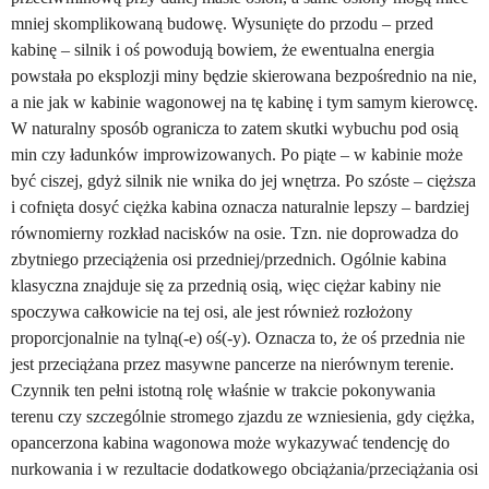
mniej skomplikowaną budowę. Wysunięte do przodu – przed
kabinę – silnik i oś powodują bowiem, że ewentualna energia
powstała po eksplozji miny będzie skierowana bezpośrednio na nie,
a nie jak w kabinie wagonowej na tę kabinę i tym samym kierowcę.
W naturalny sposób ogranicza to zatem skutki wybuchu pod osią
min czy ładunków improwizowanych. Po piąte – w kabinie może
być ciszej, gdyż silnik nie wnika do jej wnętrza. Po szóste – cięższa
i cofnięta dosyć ciężka kabina oznacza naturalnie lepszy – bardziej
równomierny rozkład nacisków na osie. Tzn. nie doprowadza do
zbytniego przeciążenia osi przedniej/przednich. Ogólnie kabina
klasyczna znajduje się za przednią osią, więc ciężar kabiny nie
spoczywa całkowicie na tej osi, ale jest również rozłożony
proporcjonalnie na tylną(-e) oś(-y). Oznacza to, że oś przednia nie
jest przeciążana przez masywne pancerze na nierównym terenie.
Czynnik ten pełni istotną rolę właśnie w trakcie pokonywania
terenu czy szczególnie stromego zjazdu ze wzniesienia, gdy ciężka,
opancerzona kabina wagonowa może wykazywać tendencję do
nurkowania i w rezultacie dodatkowego obciążania/przeciążania osi