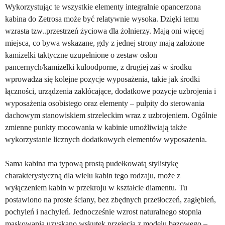
Wykorzystując te wszystkie elementy integralnie opancerzona
kabina do Zetrosa może być relatywnie wysoka. Dzięki temu
wzrasta tzw..przestrzeń życiowa dla żołnierzy. Mają oni więcej
miejsca, co bywa wskazane, gdy z jednej strony mają założone
kamizelki taktyczne uzupełnione o zestaw osłon
pancernych/kamizelki kuloodporne, z drugiej zaś w środku
wprowadza się kolejne pozycje wyposażenia, takie jak środki
łączności, urządzenia zakłócające, dodatkowe pozycje uzbrojenia i
wyposażenia osobistego oraz elementy – pulpity do sterowania
dachowym stanowiskiem strzeleckim wraz z uzbrojeniem. Ogólnie
zmienne punkty mocowania w kabinie umożliwiają także
wykorzystanie licznych dodatkowych elementów wyposażenia.
Sama kabina ma typową prostą pudełkowatą stylistykę
charakterystyczną dla wielu kabin tego rodzaju, może z
wyłączeniem kabin w przekroju w kształcie diamentu. Tu
postawiono na proste ściany, bez zbędnych przetłoczeń, zagłębień,
pochyleń i nachyleń. Jednocześnie wzrost naturalnego stopnia
maskowania uzyskano wskutek przejęcia z modelu bazowego –