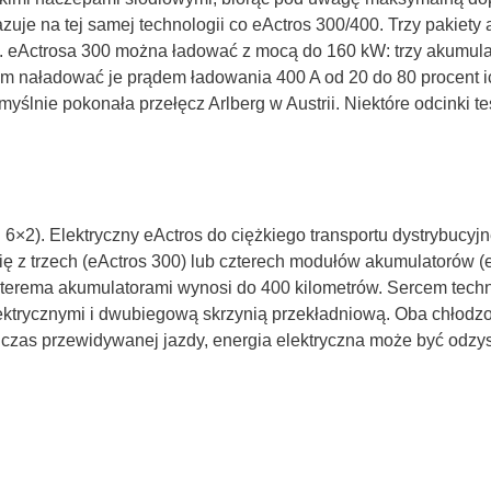
zuje na tej samej technologii co eActros 300/400. Trzy pakiet
 eActrosa 300 można ładować z mocą do 160 kW: trzy akumulat
ym naładować je prądem ładowania 400 A od 20 do 80 procent i
yślnie pokonała przełęcz Arlberg w Austrii. Niektóre odcinki
6×2). Elektryczny eActros do ciężkiego transportu dystrybucyjne
ę z trzech (eActros 300) lub czterech modułów akumulatorów (eA
terema akumulatorami wynosi do 400 kilometrów. Sercem techn
ktrycznymi i dwubiegową skrzynią przekładniową. Oba chłodzon
zas przewidywanej jazdy, energia elektryczna może być odzy