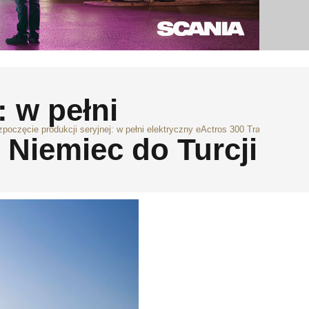
: w pełni
poczęcie produkcji seryjnej: w pełni elektryczny eActros 300 Traktor jedzie z
z Niemiec do Turcji