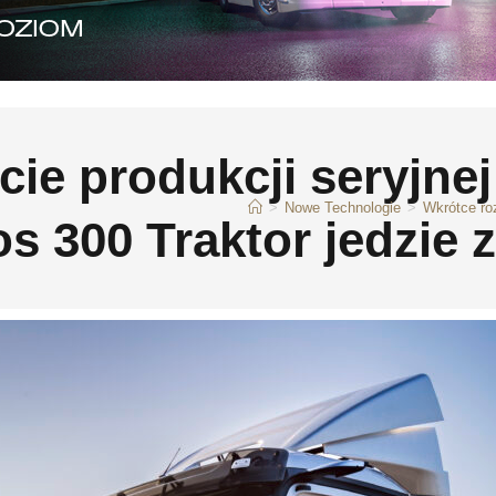
ie produkcji seryjnej
>
Nowe Technologie
>
Wkrótce roz
s 300 Traktor jedzie 