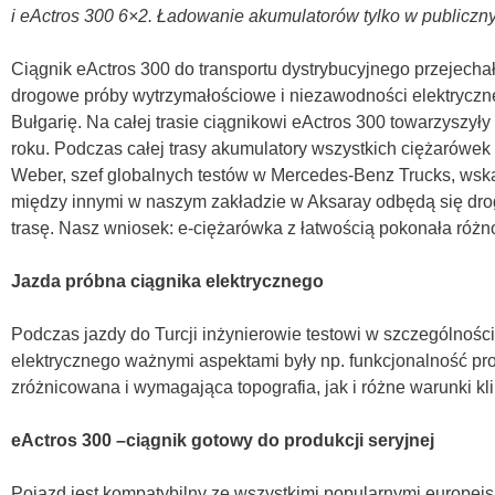
i eActros 300 6×2. Ładowanie akumulatorów tylko w publiczn
Ciągnik eActros 300 do transportu dystrybucyjnego przejecha
drogowe próby wytrzymałościowe i niezawodności elektrycznej 
Bułgarię. Na całej trasie ciągnikowi eActros 300 towarzyszyły
roku. Podczas całej trasy akumulatory wszystkich ciężarówek
Weber, szef globalnych testów w Mercedes-Benz Trucks, wskaz
między innymi w naszym zakładzie w Aksaray odbędą się dr
trasę. Nasz wniosek: e-ciężarówka z łatwością pokonała różn
Jazda próbna ciągnika elektrycznego
Podczas jazdy do Turcji inżynierowie testowi w szczególnośc
elektrycznego ważnymi aspektami były np. funkcjonalność pr
zróżnicowana i wymagająca topografia, jak i różne warunki k
eActros 300 –ciągnik gotowy do produkcji seryjnej
Pojazd jest kompatybilny ze wszystkimi popularnymi europe