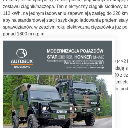
zestawu ciągnik/naczepa. Ten elektryczny ciągnik siodłowy ba
112 kWh, na jednym ładowaniu zapewniają zasięg do 220 km.
aby na standardowej stacji szybkiego ładowania prądem stał
sprawdzianów, w zeszłym roku elektryczna ciężarówka już pom
ponad 1800 m n.p.m.
eActros 300/400
Ciągnikowi eActros 300 towarzyszyły dwa eActrosy 300 (4×2 i 
zakładzie w Wörth od 2021 roku. Jego akumulatory składają si
pojemność zainstalowaną 112 kWh. Zasięg eActrosa 400 z cz
elektryczna sztywna oś z dwoma zintegrowanymi silnikami ele
wyjściową 330 kW oraz moc szczytową 400 kW. Ponadto, podc
Tekst: Jarosław Brach
Zdjęcia: Producent