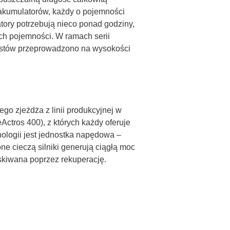
y akumulatorów, każdy o pojemności
ory potrzebują nieco ponad godziny,
ch pojemności. W ramach serii
 testów przeprowadzono na wysokości
go zjeżdża z linii produkcyjnej w
ctros 400), z których każdy oferuje
ologii jest jednostka napędowa –
e cieczą silniki generują ciągłą moc
skiwana poprzez rekuperację.