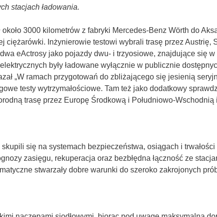
ych stacjach ładowania.
ł około 3000 kilometrów z fabryki Mercedes-Benz Wörth do Aksa
ciężarówki. Inżynierowie testowi wybrali trasę przez Austrię, 
 dwa eActrosy jako pojazdy dwu- i trzyosiowe, znajdujące się w
 elektrycznych były ładowane wyłącznie w publicznie dostępnyc
ał „W ramach przygotowań do zbliżającego się jesienią seryjne
ogowe testy wytrzymałościowe. Tam też jako dodatkowy sprawd
orodną trasę przez Europę Środkową i Południowo-Wschodnią i j
i skupili się na systemach bezpieczeństwa, osiągach i trwałoś
ognozy zasięgu, rekuperacja oraz bezbłędna łączność ze stacj
limatyczne stwarzały dobre warunki do szeroko zakrojonych pró
jskimi naczepami siodłowymi, biorąc pod uwagę maksymalną do