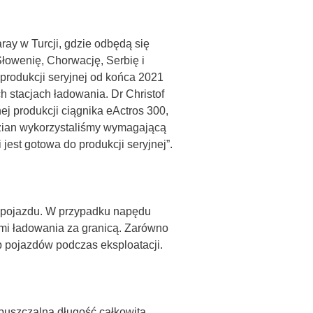
ray w Turcji, gdzie odbędą się
Słowenię, Chorwację, Serbię i
 produkcji seryjnej od końca 2021
h stacjach ładowania. Dr Christof
j produkcji ciągnika eActros 300,
zian wykorzystaliśmy wymagającą
est gotowa do produkcji seryjnej”.
ci pojazdu. W przypadku napędu
ami ładowania za granicą. Zarówno
b pojazdów podczas eksploatacji.
puszczalną długość całkowitą