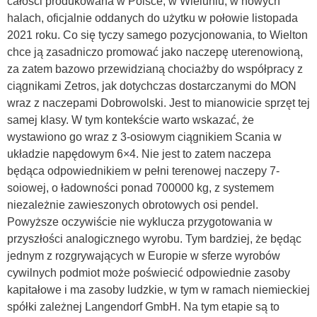
całości produkowana w Polsce, w Wieluniu, w nowych
halach, oficjalnie oddanych do użytku w połowie listopada
2021 roku. Co się tyczy samego pozycjonowania, to Wielton
chce ją zasadniczo promować jako naczepę uterenowioną,
za zatem bazowo przewidzianą chociażby do współpracy z
ciągnikami Zetros, jak dotychczas dostarczanymi do MON
wraz z naczepami Dobrowolski. Jest to mianowicie sprzęt tej
samej klasy. W tym kontekście warto wskazać, że
wystawiono go wraz z 3-osiowym ciągnikiem Scania w
układzie napędowym 6×4. Nie jest to zatem naczepa
będąca odpowiednikiem w pełni terenowej naczepy 7-
soiowej, o ładowności ponad 700000 kg, z systemem
niezależnie zawieszonych obrotowych osi pendel.
Powyższe oczywiście nie wyklucza przygotowania w
przyszłości analogicznego wyrobu. Tym bardziej, że będąc
jednym z rozgrywających w Europie w sferze wyrobów
cywilnych podmiot może poświecić odpowiednie zasoby
kapitałowe i ma zasoby ludzkie, w tym w ramach niemieckiej
spółki zależnej Langendorf GmbH. Na tym etapie są to