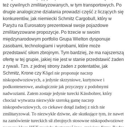
też cywilnych zmilitaryzowanych, w tym transportowych. Po
drugie analogiczne działania prowadzi część z liczących się
konkurentów, jak niemiecki Schmitz Cargobull, który w
Paryżu na Eurosatory prezentował swoje pojazdowe
zmilitaryzowane propozycje. Po trzecie w swoim
międzynarodowym portfolio Grupa Wielton dysponuje
zasobami, technologiami i wyrobami, które może
przedstawić siłom zbrojnym. Tym bardziej, że ma najszerszą
ofertę w tej grupie, jakiej nie jest w stanie przedstawić żaden
z rywali. Tzn. z jednej strony żaden z potentatów, jak
Schmitz, Krone czy K
ŏ
gel nie proponuje naczep
niskopodwoziowych, a jedynie skrzyniowe, kurtynowe i
podkontenerowe, analogicznie jak przyczepy z podobnymi
nadwoziami. Zatem zostaje jedynie turecki K
ä
ssbohrer, który
chociaż wytwarza niezwykle szeroką gamę naczep
niskopodwoziowych, co ciekawe dotąd żadnej z nich nie
zmilitaryzował. To niezwykle dziwne, ale skutkujące tym, że nawet
na zamówienie tureckich sił zbrojnych stosowne niskopodwoziowe