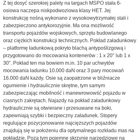
Z tej dosyć szerokiej palety na targach MSPO stała 6-
osiowa naczepa niskpodwoziowa klasy HET. Jej
konstrukcję nośną wykonano z wysokowytrzymałej stali i
zabezpieczono antykorozyjnie. Ma ona możliwość
transportu pojazdów wojskowych, sprzętu budowlanego
oraz ciężkich konstrukcji technicznych. Pokład załadunkowy
– platformę ładunkową pokryto blachą antypoślizgową i
przygotowano do mocowania kontenerów : 1 x 20″ lub 1 x
30″. Pokład ten ma bowiem m.in. 10 par uchwytów
mocowania ładunku 10.000 daN oraz 3 pary mocowań
16.000 daN każdy. Osie są zaopatrzone w bliźniacze
ogumienie i hydraulicznie skrętne, tym samym
zabezpieczając mobilność i manewrowowść pojazdu w
ciasnych zakrętach. Najazdy na pokład załadunkowy
hydraulicznie są otwierane i przesuwane na boki,
zapewniają szybki i bezpieczny załadunek. Stopery
regulujące pozycjonowanie najcięższych pojazdów
znajdują się w położeniu dla optymalnego rozkładu mas na
pokładzie. Poza tym pojemne skrzynie narzędziowe na