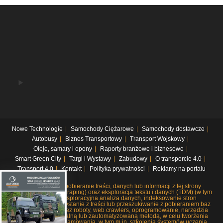
Nowe Technologie
Samochody Ciężarowe
Samochody dostawcze
Autobusy
Biznes Transportowy
Transport Wojskowy
Oleje, samary i opony
Raporty branżowe i biznesowe
Smart Green City
Targi i Wystawy
Zabudowy
O transporcie 4.0
Transport 4.0
Kontakt
Polityka prywatności
Reklamy na portalu
Systematyczne pobieranie treści, danych lub informacji z tej strony
internetowej (web scraping) oraz eksploracja tekstu i danych (TDM) (w tym
pobieranie i eksploracyjna analiza danych, indeksowanie stron
internetowych, korzystanie z treści lub przeszukiwanie z pobieraniem baz
danych), czy to przez roboty, web crawlers, oprogramowanie, narzędzia
lub dowolną manualną lub zautomatyzowaną metodą, w celu tworzenia
lub rozwoju oprogramowania, w tym m.in. szkolenia systemów uczenia