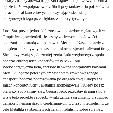
elektryczna ciężarówka napędzana ogniwami paliwowymi. Firma
będzie także współpracować z Shell przy tankowaniu pojazdów na
trasach do sal koncertowych, korzystając z sieci stacji
benzynowych tego przedsiębiorstwa energetycznego.
Luca Sra, prezes jednostki biznesowej pojazdów ciężarowych w
Grupie Iveco, stwierdził „Jesteśmy zachwyceni możliwością
podążania autostradą z niesamowitą Metalliką. Nasze pojazdy z
napędem alternatywnym, zasilane niskoemisyjnymi paliwami firmy
Shell, przyczynią się do zmniejszenia śladu węglowego zespołu
podczas europejskich koncertów trasy M72 Tour.
Wieloenergetyczna flota, spersonalizowana specjalnymi barwami
Metalliki, będzie potężnym ambasadorem zrównoważonego
transportu podczas podróżowania po drogach całej Europy i w
salach koncertowych” . Metallica skomentowała
„
Kiedy po raz
pierwszy spotkaliśmy się z Grupą Iveco, przedstawili nam swoją
wizję tego projektu i sposób, w jaki zamierzają zmienić przyszłość
transportu i emisji gazów cieplarnianych. Od razu wiedzieliśmy, że
cele Metalliki są zbieżne z ich celami i zdaliśmy sobie sprawę z