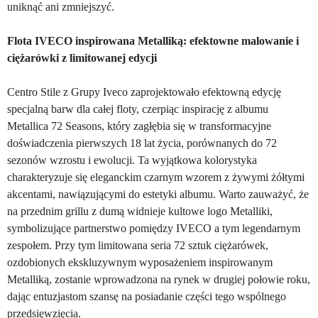
uniknąć ani zmniejszyć.
Flota IVECO inspirowana Metalliką: efektowne malowanie i
ciężarówki z limitowanej edycji
Centro Stile z Grupy Iveco zaprojektowało efektowną edycję
specjalną barw dla całej floty, czerpiąc inspirację z albumu
Metallica 72 Seasons, który zagłębia się w transformacyjne
doświadczenia pierwszych 18 lat życia, porównanych do 72
sezonów wzrostu i ewolucji. Ta wyjątkowa kolorystyka
charakteryzuje się eleganckim czarnym wzorem z żywymi żółtymi
akcentami, nawiązującymi do estetyki albumu. Warto zauważyć, że
na przednim grillu z dumą widnieje kultowe logo Metalliki,
symbolizujące partnerstwo pomiędzy IVECO a tym legendarnym
zespołem. Przy tym limitowana seria 72 sztuk ciężarówek,
ozdobionych ekskluzywnym wyposażeniem inspirowanym
Metalliką, zostanie wprowadzona na rynek w drugiej połowie roku,
dając entuzjastom szansę na posiadanie części tego wspólnego
przedsięwzięcia.