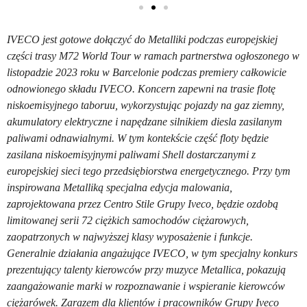
IVECO jest gotowe dołączyć do Metalliki podczas europejskiej
części trasy M72 World Tour w ramach partnerstwa ogłoszonego w
listopadzie 2023 roku w Barcelonie podczas premiery całkowicie
odnowionego składu IVECO. Koncern zapewni na trasie flotę
niskoemisyjnego taboruu, wykorzystując pojazdy na gaz ziemny,
akumulatory elektryczne i napędzane silnikiem diesla zasilanym
paliwami odnawialnymi. W tym kontekście część floty będzie
zasilana niskoemisyjnymi paliwami Shell dostarczanymi z
europejskiej sieci tego przedsiębiorstwa energetycznego. Przy tym
inspirowana Metalliką specjalna edycja malowania,
zaprojektowana przez Centro Stile Grupy Iveco, będzie ozdobą
limitowanej serii 72 ciężkich samochodów ciężarowych,
zaopatrzonych w najwyższej klasy wyposażenie i funkcje.
Generalnie działania angażujące IVECO, w tym specjalny konkurs
prezentujący talenty kierowców przy muzyce Metallica, pokazują
zaangażowanie marki w rozpoznawanie i wspieranie kierowców
ciężarówek. Zarazem dla klientów i pracowników Grupy Iveco