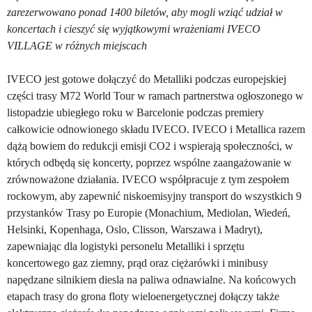
zarezerwowano ponad 1400 biletów, aby mogli wziąć udział w
koncertach i cieszyć się wyjątkowymi wrażeniami IVECO
VILLAGE w różnych miejscach
IVECO jest gotowe dołączyć do Metalliki podczas europejskiej
części trasy M72 World Tour w ramach partnerstwa ogłoszonego w
listopadzie ubiegłego roku w Barcelonie podczas premiery
całkowicie odnowionego składu IVECO. IVECO i Metallica razem
dążą bowiem do redukcji emisji CO2 i wspierają społeczności, w
których odbędą się koncerty, poprzez wspólne zaangażowanie w
zrównoważone działania. IVECO współpracuje z tym zespołem
rockowym, aby zapewnić niskoemisyjny transport do wszystkich 9
przystanków Trasy po Europie (Monachium, Mediolan, Wiedeń,
Helsinki, Kopenhaga, Oslo, Clisson, Warszawa i Madryt),
zapewniając dla logistyki personelu Metalliki i sprzętu
koncertowego gaz ziemny, prąd oraz ciężarówki i minibusy
napędzane silnikiem diesla na paliwa odnawialne. Na końcowych
etapach trasy do grona floty wieloenergetycznej dołączy także