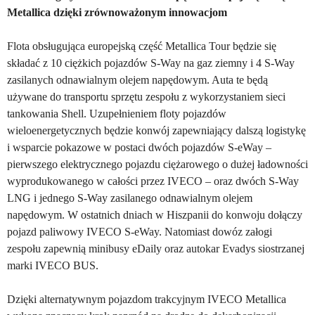
Metallica dzięki zrównoważonym innowacjom
Flota obsługująca europejską część Metallica Tour będzie się
składać z 10 ciężkich pojazdów S-Way na gaz ziemny i 4 S-Way
zasilanych odnawialnym olejem napędowym. Auta te będą
używane do transportu sprzętu zespołu z wykorzystaniem sieci
tankowania Shell. Uzupełnieniem floty pojazdów
wieloenergetycznych będzie konwój zapewniający dalszą logistykę
i wsparcie pokazowe w postaci dwóch pojazdów S-eWay –
pierwszego elektrycznego pojazdu ciężarowego o dużej ładowności
wyprodukowanego w całości przez IVECO – oraz dwóch S-Way
LNG i jednego S-Way zasilanego odnawialnym olejem
napędowym. W ostatnich dniach w Hiszpanii do konwoju dołączy
pojazd paliwowy IVECO S-eWay. Natomiast dowóz załogi
zespołu zapewnią minibusy eDaily oraz autokar Evadys siostrzanej
marki IVECO BUS.
Dzięki alternatywnym pojazdom trakcyjnym IVECO Metallica