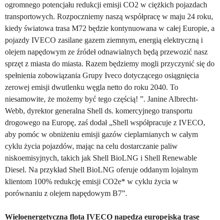
ogromnego potencjału redukcji emisji CO2 w ciężkich pojazdach
transportowych. Rozpoczniemy naszą współpracę w maju 24 roku,
kiedy światowa trasa M72 będzie kontynuowana w całej Europie, a
pojazdy IVECO zasilane gazem ziemnym, energią elektryczną i
olejem napędowym ze źródeł odnawialnych będą przewozić nasz
sprzęt z miasta do miasta. Razem będziemy mogli przyczynić się do
spełnienia zobowiązania Grupy Iveco dotyczącego osiągnięcia
zerowej emisji dwutlenku węgla netto do roku 2040. To
niesamowite, że możemy być tego częścią! ”. Janine Albrecht-
Webb, dyrektor generalna Shell ds. komercyjnego transportu
drogowego na Europę, zaś dodał
„
Shell współpracuje z IVECO,
aby pomóc w obniżeniu emisji gazów cieplarnianych w całym
cyklu życia pojazdów, mając na celu dostarczanie paliw
niskoemisyjnych, takich jak Shell BioLNG i Shell Renewable
Diesel. Na przykład Shell BioLNG oferuje oddanym lojalnym
klientom 100% redukcję emisji CO2e* w cyklu życia w
porównaniu z olejem napędowym B7”.
Wieloenergetyczna flota IVECO napędza europejską trasę