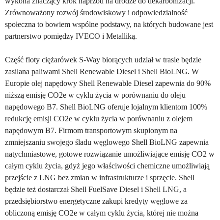
wykona znaczący krok naprzód na drodze do dekarbonizacji.
Zrównoważony rozwój środowiskowy i odpowiedzialność
społeczna to bowiem wspólne podstawy, na których budowane jest
partnerstwo pomiędzy IVECO i Metalliką.
Część floty ciężarówek S-Way biorących udział w trasie będzie
zasilana paliwami Shell Renewable Diesel i Shell BioLNG. W
Europie olej napędowy Shell Renewable Diesel zapewnia do 90%
niższą emisję CO2e w cyklu życia w porównaniu do oleju
napędowego B7. Shell BioLNG oferuje lojalnym klientom 100%
redukcję emisji CO2e w cyklu życia w porównaniu z olejem
napędowym B7. Firmom transportowym skupionym na
zmniejszaniu swojego śladu węglowego Shell BioLNG zapewnia
natychmiastowe, gotowe rozwiązanie umożliwiające emisję CO2 w
całym cyklu życia, gdyż jego właściwości chemiczne umożliwiają
przejście z LNG bez zmian w infrastrukturze i sprzęcie. Shell
będzie też dostarczał Shell FuelSave Diesel i Shell LNG, a
przedsiębiorstwo energetyczne zakupi kredyty węglowe za
obliczoną emisję CO2e w całym cyklu życia, której nie można