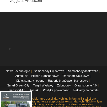
Zdjęcia: Producent
Nowe Technologie
Samochody Ciężarowe
Samochody dostawcze
Autobusy
Biznes Transportowy
Transport Wojskowy
Oleje, samary i opony
Raporty branżowe i biznesowe
Smart Green City
Targi i Wystawy
Zabudowy
O transporcie 4.0
Transport 4.0
Kontakt
Polityka prywatności
Reklamy na portalu
Systematyczne pobieranie treści, danych lub informacji z tej strony
internetowej (web scraping) oraz eksploracja tekstu i danych (TDM) (w tym
pobieranie i eksploracyjna analiza danych, indeksowanie stron