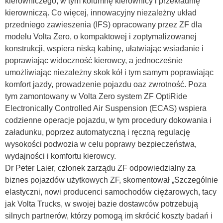
kierowniczego, w tym kolumnę kierownicy i przekładnię
kierowniczą. Co więcej, innowacyjny niezależny układ
przedniego zawieszenia (IFS) opracowany przez ZF dla
modelu Volta Zero, o kompaktowej i zoptymalizowanej
konstrukcji, wspiera niską kabinę, ułatwiając wsiadanie i
poprawiając widoczność kierowcy, a jednocześnie
umożliwiając niezależny skok kół i tym samym poprawiając
komfort jazdy, prowadzenie pojazdu oaz zwrotność. Poza
tym zamontowany w Volta Zero system ZF OptiRide
Electronically Controlled Air Suspension (ECAS) wspiera
codzienne operacje pojazdu, w tym procedury dokowania i
załadunku, poprzez automatyczną i ręczną regulację
wysokości podwozia w celu poprawy bezpieczeństwa,
wydajności i komfortu kierowcy.
Dr Peter Laier, członek zarządu ZF odpowiedzialny za
biznes pojazdów użytkowych ZF, skomentował „Szczególnie
elastyczni, nowi producenci samochodów ciężarowych, tacy
jak Volta Trucks, w swojej bazie dostawców potrzebują
silnych partnerów, którzy pomogą im skrócić koszty badań i