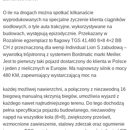
O ile na drogach można spotkać kilkanaście
wyprodukowanych na specjalne życzenie klienta ciągników
siodłowych, o tyle auta trakcyjne, wykorzystywane na
budowach, występują epizodycznie. Przekazany w
Rozalinie egzemplarz to flagowy TGS 41.480 8×8 4×2 BB
CH z przeznaczoną dla wersji Individual Lion S zabudową –
wywrotką trójstronną z systemem Bordmatic marki Meiller.
Jest to pierwszy taki pojazd dostarczony do klienta w Polsce
i jeden z nielicznych w Europie. Ma najnowszy silnik o mocy
480 KM, zapewniający wystarczającą moc na
każdej możliwej nawierzchni, a połączony z niezawodną 16
biegową manualną skrzynią biegów, umożliwia wyjazd z
każdego nawet najtrudniejszego terenu. Do tego dochodzą
pełna specyfikacja pojazdu budowlanego, niezawodny
napęd na wszystkie koła (8×8), zwiększony prześwit,
wzmocnione zawieszenie, stalowy zderzak oraz ogumienie