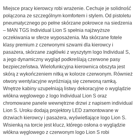
Miejsce pracy kierowcy robi wrażenie. Cechuje je solidność
połączona ze szczególnym komfortem i stylem. Od pistoletu
pneumatycznego po pełne skórzane pokrowce na siedzenia
– MAN TGS Individual Lion S spełnia najżwyższe
oczekiwania w sferze wyposażenia. Ma skórzane fotele
klasy premium z czerwonymi szwami dla kierowcy i
pasażera, skórzane zagłówki z wyszytym logo Individual S,
a jego dynamiczny wygląd podkreślają czerwone pasy
bezpieczeństwa. Wielofunkcyjna kierownica obszyta jest
skórą z wykończeniem nitką w kolorze czerwonym. Również
otwory wentylacyjne wyróżniają się czerwoną ramką.
Wnętrze kabiny uzupełniają listwy dekoracyjne o wyglądzie
włókna węglowego z logo Individual Lion S oraz
chromowane panele wewnętrzne drzwi z napisem individual
Lion S. Uroku dodają projektory LED zamontowane w
drzwiach kierowcy i pasażera, wyświetlające logo Lion S.
Wisienką na torcie jest klucz, którego osłona o wyglądzie
włókna węglowego z czerwonym logo Lion S robi