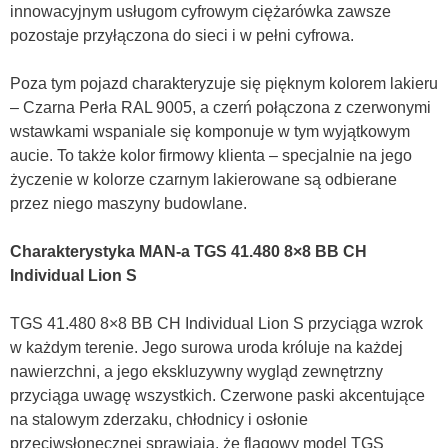
innowacyjnym usługom cyfrowym ciężarówka zawsze
pozostaje przyłączona do sieci i w pełni cyfrowa.
Poza tym pojazd charakteryzuje się pięknym kolorem lakieru
– Czarna Perła RAL 9005, a czerń połączona z czerwonymi
wstawkami wspaniale się komponuje w tym wyjątkowym
aucie. To także kolor firmowy klienta – specjalnie na jego
życzenie w kolorze czarnym lakierowane są odbierane
przez niego maszyny budowlane.
Charakterystyka MAN-a TGS 41.480 8×8 BB CH
Individual Lion S
TGS 41.480 8×8 BB CH Individual Lion S przyciąga wzrok
w każdym terenie. Jego surowa uroda króluje na każdej
nawierzchni, a jego ekskluzywny wygląd zewnętrzny
przyciąga uwagę wszystkich. Czerwone paski akcentujące
na stalowym zderzaku, chłodnicy i osłonie
przeciwsłonecznej sprawiają, że flagowy model TGS