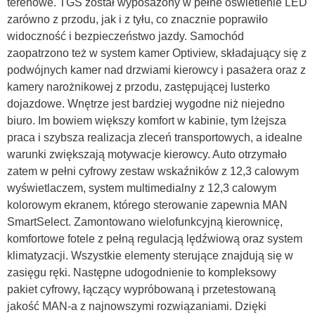
terenowe. TGS został wyposażony w pełne oświetlenie LED
zarówno z przodu, jak i z tyłu, co znacznie poprawiło
widoczność i bezpieczeństwo jazdy. Samochód
zaopatrzono też w system kamer Optiview, składajuący się z
podwójnych kamer nad drzwiami kierowcy i pasażera oraz z
kamery narożnikowej z przodu, zastępującej lusterko
dojazdowe. Wnętrze jest bardziej wygodne niż niejedno
biuro. Im bowiem większy komfort w kabinie, tym lżejsza
praca i szybsza realizacja zleceń transportowych, a idealne
warunki zwiększają motywacje kierowcy. Auto otrzymało
zatem w pełni cyfrowy zestaw wskaźników z 12,3 calowym
wyświetlaczem, system multimedialny z 12,3 calowym
kolorowym ekranem, którego sterowanie zapewnia MAN
SmartSelect. Zamontowano wielofunkcyjną kierownicę,
komfortowe fotele z pełną regulacją lędźwiową oraz system
klimatyzacji. Wszystkie elementy sterujące znajdują się w
zasięgu ręki. Następne udogodnienie to kompleksowy
pakiet cyfrowy, łączący wypróbowaną i przetestowaną
jakość MAN-a z najnowszymi rozwiązaniami. Dzięki