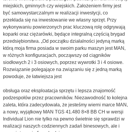
miejskich, gminnych czy wiejskich. Założeniem firmy jest
być samowystarczalnym w realizacji inwestycji, co
przekłada się na inwestowanie we własny sprzęt. Przy
wykonywaniu powierzonych prac kluczową rolę odgrywają
koparki oraz ciężarówki, będące integralną częścią brygad
przedsiębiorstwa. „Od początku działalności jedyną marką
którą moja firma posiada w swoim parku maszyn jest MAN,
w różnych konfiguracjach, począwszy od ciągników
siodłowych 2 i 3 osiowych, poprzez wywrotki 3 i 4 osiowe.
Rozwiązanie polegające na związaniu się z jedną marką
powoduje, że łatwiejsza jest
obsługa oraz eksploatacja sprzętu i lepsza znajomość
podzespołów przez pracowników. Niezawodność to kolejna
zaleta, która zadecydowała, że jesteśmy wierni marce MAN,
a nowy, wyjątkowy MAN TGS 41.480 8×8 BB CH w wersji
Individual Lion nie tylko na pewno świetnie się sprawdzi w
realizacji naszych codziennych zadań binesowych, ale i