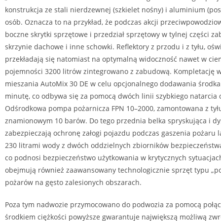
konstrukcja ze stali nierdzewnej (szkielet nośny) i aluminium (p
osób. Oznacza to na przykład, że podczas akcji przeciwpowodzio
boczne skrytki sprzętowe i przedział sprzętowy w tylnej części 
skrzynie dachowe i inne schowki. Reflektory z przodu i z tyłu, o
przekładają się natomiast na optymalną widoczność nawet w ciemn
pojemności 3200 litrów zintegrowano z zabudową. Kompletację w 
mieszania AutoMix 30 DE w celu opcjonalnego dodawania środka 
minutę, co odbywa się za pomocą dwóch linii szybkiego natarc
Odśrodkowa pompa pożarnicza FPN 10–2000, zamontowana z tyłu
znamionowym 10 barów. Do tego przednia belka spryskująca i dys
zabezpieczają ochronę załogi pojazdu podczas gaszenia pożaru la
230 litrami wody z dwóch oddzielnych zbiorników bezpieczeństwa
co podnosi bezpieczeństwo użytkowania w krytycznych sytuacjach
obejmują również zaawansowany technologicznie sprzęt typu „po
pożarów na gęsto zalesionych obszarach.
Poza tym nadwozie przymocowano do podwozia za pomocą połącz
środkiem ciężkości powyższe gwarantuje największą możliwą zwro