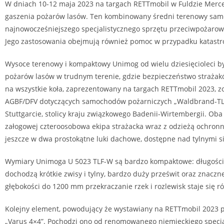
W dniach 10-12 maja 2023 na targach RETTmobil w Fuldzie Merce
gaszenia pożarów lasów. Ten kombinowany średni terenowy sam
najnowocześniejszego specjalistycznego sprzętu przeciwpożaroweg
Jego zastosowania obejmują również pomoc w przypadku katastro
Wysoce terenowy i kompaktowy Unimog od wielu dziesięcioleci b
pożarów lasów w trudnym terenie, gdzie bezpieczeństwo straż
na wszystkie koła, zaprezentowany na targach RETTmobil 2023, z
AGBF/DFV dotyczących samochodów pożarniczych „Waldbrand-TLF
Stuttgarcie, stolicy kraju związkowego Badenii-Wirtembergii. Ob
załogowej czteroosobowa ekipa strażacka wraz z odzieżą ochron
jeszcze w dwa prostokątne luki dachowe, dostępne nad tylnymi s
Wymiary Unimoga U 5023 TLF-W są bardzo kompaktowe: długości 
dochodzą krótkie zwisy i tylny, bardzo duży prześwit oraz znacz
głębokości do 1200 mm przekraczanie rzek i rozlewisk staje się r
Kolejny element, powodujący że wystawiany na RETTmobil 2023 p
„Varus 4×4”. Pochodzi ono od renomowanego niemieckiego specja