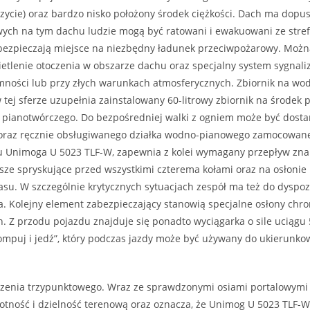
oszycie) oraz bardzo nisko położony środek ciężkości. Dach ma dop
wych na tym dachu ludzie mogą być ratowani i ewakuowani ze stref
zabezpieczają miejsce na niezbędny ładunek przeciwpożarowy. Można
świetlenie otoczenia w obszarze dachu oraz specjalny system sygnal
ości lub przy złych warunkach atmosferycznych. Zbiornik na wodę w
tej sferze uzupełnia zainstalowany 60-litrowy zbiornik na środek
pianotwórczego. Do bezpośredniej walki z ogniem może być dosta
ia oraz ręcznie obsługiwanego działka wodno-pianowego zamocowan
 Unimoga U 5023 TLF-W, zapewnia z kolei wymagany przepływ zna
ze spryskujące przed wszystkimi czterema kołami oraz na osłonie
su. W szczególnie krytycznych sytuacjach zespół ma też do dyspoz
. Kolejny element zabezpieczający stanowią specjalne osłony chr
. Z przodu pojazdu znajduje się ponadto wyciągarka o sile uciągu
mpuj i jedź”, który podczas jazdy może być używany do ukierunk
enia trzypunktowego. Wraz ze sprawdzonymi osiami portalowymi
tność i dzielność terenową oraz oznacza, że Unimog U 5023 TLF-W 