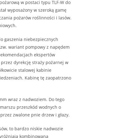
wpożarową w postaci typu TLF-W do
stał wyposażony w szeroką gamę
zania pożarów roślinności i lasów.
niowych.
do gaszenia niebezpiecznych
 tzw. wariant pompowy z napędem
a rekomendacjach ekspertów
rzez dyrekcję straży pożarnej w
łkowicie stalowej kabinie
iedzeniach. Kabinę tę zaopatrzono
 mm wraz z nadwoziem. Do tego
 z marszu przeszkód wodnych o
 przez zwalone pnie drzew i głazy.
ów, to bardzo niskie nadwozie
wyróżniają kombinowana