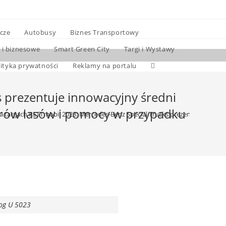
cze
Autobusy
Biznes Transportowy
 i biznesowe
Smart Green City
Targi i Wystawy
lityka prywatności
Reklamy na portalu
 prezentuje innowacyjny średni
rów lasów i pomocy w przypadku
a targach RETTmobil 2023: Mercedes-Benz Special Trucks prezentuje inno
og U 5023