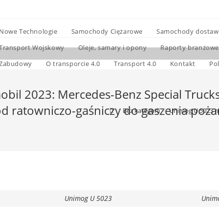
Nowe Technologie
Samochody Ciężarowe
Samochody dostaw
Transport Wojskowy
Oleje, samary i opony
Raporty branżowe
Zabudowy
O transporcie 4.0
Transport 4.0
Kontakt
Po
bil 2023: Mercedes-Benz Special Trucks
ratowniczo-gaśniczy do gaszenia poża
>
Bez kategorii
>
Unimog U 5023 n
Unimog U 5023
Unim