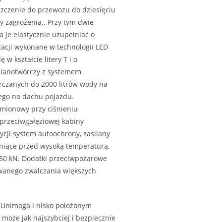
uszczenie do przewozu do dziesięciu
y zagrożenia.. Przy tym dwie
 je elastycznie uzupełniać o
izacji wykonane w technologii LED
 kształcie litery T i o
 pianotwórczy z systemem
rczanych do 2000 litrów wody na
ego na dachu pojazdu.
mionowy przy ciśnieniu
 przeciwgałęziowej kabiny
ycji system autoochrony, zasilany
oniące przed wysoką temperaturą,
 50 kN. Dodatki przeciwpożarowe
owanego zwalczania większych
 Unimoga i nisko położonym
może jak najszybciej i bezpiecznie