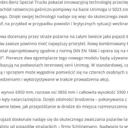
des-Benz Special Trucks pokazał innowacyjną technologię przeci
ochód ratowniczo-gaśniczo-pompowy na bazie Unimoga U 5023 zo
o. Dzięki swojej technologii nadaje się więc do skutecznego zwalc
f, na przykład w przypadku powodzi i krytycznych sytuacji wezbra
ywa doceniany przez straże pożarne na całym świecie jako pojazd 
aków zawsze powinno mieć najwyższy priorytet. Nowy kombinowany
ostał zaprojektowany zgodnie z normą DIN EN 1846 i opiera się n
”. Pierwsze dwa egzemplarze tego nowego modelu będą używane p
a bazują na podwoziach terenowej serii Unimog. W standardowej, ca
ną i sprzętem może wygodnie pomieścić się na czterech osobnych s
iedzeniami i wykorzystywane w trakcie prowadzenia akcji,
wynosi 6950 mm, rozstaw osi 3850 mm i całkowita wysokość 3300
ne kąty natarcia/zejścia. Dzięki zdolności brodzenia – pokonywania
ównie łatwe, jak przejeżdżanie w drodze do miejsca rozmieszczenia
ojazd doskonale nadaje się do skutecznego zwalczania pożarów las
listy od pojazdów strażackich – firmy Schlingmann. Nadwozie to 