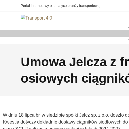
Portal internetowy o tematyce branży transportowej
Umowa Jelcza z f
osiowych ciągnik
W dniu 18 lipca br. w siedzibie spółki Jelcz sp. z o.o. dosz
Kwestia dotyczy dokładnie dostawy ciągników siodłowych 
przez SCI. Realizacja umowy nastąpi w latach 2024-2027.