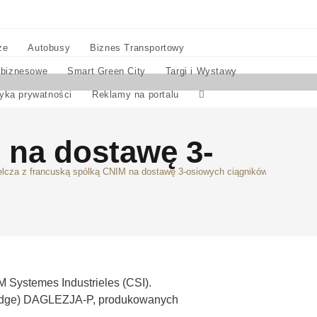
ze
Autobusy
Biznes Transportowy
 biznesowe
Smart Green City
Targi i Wystawy
tyka prywatności
Reklamy na portalu
 na dostawę 3-
cza z francuską spólką CNIM na dostawę 3-osiowych ciągników siodłowych
M Systemes Industrieles (CSI).
Bridge) DAGLEZJA-P, produkowanych