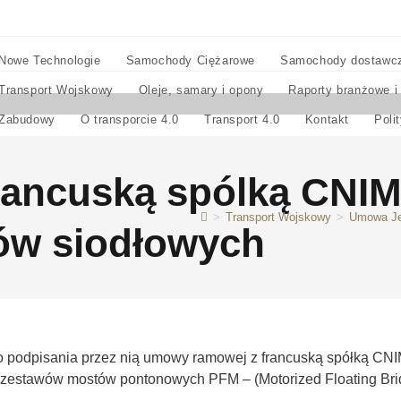
Nowe Technologie
Samochody Ciężarowe
Samochody dostawc
Transport Wojskowy
Oleje, samary i opony
Raporty branżowe i
Zabudowy
O transporcie 4.0
Transport 4.0
Kontakt
Poli
rancuską spólką CNIM
>
Transport Wojskowy
>
Umowa Jel
ów siodłowych
ło do podpisania przez nią umowy ramowej z francuską spółką CNI
do zestawów mostów pontonowych PFM – (Motorized Floating 