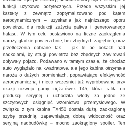
funkcji użytkowo pożytecznych. Przede wszystkim jej
kształty z zewnątrz zoptymalizowano pod kątem
aerodynamicznym – uzyskania jak najniższego oporu
powietrza, dla redukcji zużycia paliwa i generowanego
hałasu. W tym celu postawiono na liczne zaokrąglenia
naroży, gładkie powierzchnie, bez zbędnych zagłębień, oraz
przetłoczenia dobrane tak – jak te po bokach nad
nadkolami, by strugi powietrza bez zbędnych zawirowań
opływały pojazd. Podawano w tamtym czasie, że chociaż
auto wyglądało na kwadratowe, ale jego kabina otrzymała
naroża o dużych promieniach, poprawiające efektywność
aerodynamiczną i nieco wcześniej już wypróbowane przy
okazji rozwoju gamy ciężarówek T45, która trafiła do
produkcji seryjnej i uchodziła wtedy za jedno ze
szczytowych osiągnięć wzornictwa przemysłowego. W
związku z tym kabina TX450 dostała dużą, zaokrągloną
szybę przednią, zapewniającą dobrą widoczność oraz
seryjną nadbudówkę – mocno zaokrąglony spoiler. Ten