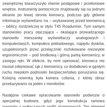
zewnętrznej towarzyszyło równie postępowe i przełomowe
wnętrze. Instrumenty pomocnicze znajdowały się na jednym
ekranie po lewej stronie kierowcy, podczas gdy główne
informacje wyświetlano na – usytuowanej przed kierownicą
– tablicy rozdzielczej w stylu T45 Roadunner. Tym samym
stanowisko pracy otaczające – okalające prowadzącego
stanowiło mieszankę wyświetlaczy analogowych i
komputerowych, komputera pokładowego, napędu dysków,
uzupełnionych przez przełączniki rozlokowane niezwykle
ergonomicznie – pod środkową i górną partią kierownicy, w
zasięgu ręki. W efekcie, by nimi operować, kierowca nie
musiał zdejmować rąk z kierownicy, co dodatkowo w gęstym
ruchu miejskim podnosiło bezpieczeństwo poruszania się.
Kolejną nowinką była kamera cofania, z której obraz
przekazywano na jeden z monitorów.
Następne ciekawe opracowanie stanowiło podwozie o
specjalnej budowie, gdyż jego konstrukcja ramowa
powstała z wytłaczanych profili aluminiowych. Ten element