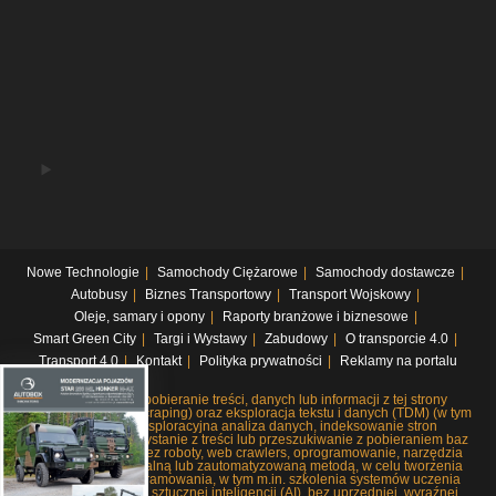
Nowe Technologie
Samochody Ciężarowe
Samochody dostawcze
Autobusy
Biznes Transportowy
Transport Wojskowy
Oleje, samary i opony
Raporty branżowe i biznesowe
Smart Green City
Targi i Wystawy
Zabudowy
O transporcie 4.0
Transport 4.0
Kontakt
Polityka prywatności
Reklamy na portalu
Systematyczne pobieranie treści, danych lub informacji z tej strony
internetowej (web scraping) oraz eksploracja tekstu i danych (TDM) (w tym
pobieranie i eksploracyjna analiza danych, indeksowanie stron
internetowych, korzystanie z treści lub przeszukiwanie z pobieraniem baz
danych), czy to przez roboty, web crawlers, oprogramowanie, narzędzia
lub dowolną manualną lub zautomatyzowaną metodą, w celu tworzenia
lub rozwoju oprogramowania, w tym m.in. szkolenia systemów uczenia
maszynowego lub sztucznej inteligencji (AI), bez uprzedniej, wyraźnej