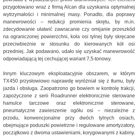
przygotowano wraz z firmą Alcan dla uzyskania optymalnej
wytrzymałości i minimalnej masy. Ponadto, dla poprawy
manewrowości – redukcji promienia skrętu, by m.in.
zdecydowanie ułatwić zawracanie czy omijanie przeszkód
na ograniczonej powierzchni, koła osi tylnej były skręcane
przeciwbieżnie w stosunku do kierowanych kół osi
przedniej. Jak podawano, udało się uzyskać manewrowość
odpowiadającą tej cechującej wariant 7,5-tonowy.
Innym kluczowym eksploatacyjnie obszarem, w którym
TX450 przysłowiowo naprawdę wyróżniał się z tłumu, były
jazda i obsługa. Zaopatrzono go bowiem w kontrolę trakcji,
zapożyczone z serii Roadrunner elektronicznie sterowane
hamulce tarczowe oraz elektronicznie sterowane,
pneumatyczne zawieszenie ogółu osi – niezależne z
przodu, konwencjonalne przy dwóch tylnych osiach,
obejmujące poduszki powietrzne i regulowane amortyzatory,
początkowo z dwoma ustawieniami, korygowanymi z kabiny.