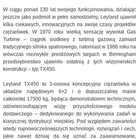
W ciągu ponad 130 lat swojego funkcjonowania, działając
jeszcze jako podmiot w pełni samodzielny, Leyland ujawnił
kilka ciekawych, innowacyjnych na swoje czasy projektów
ciężarówek. W 1970 roku wielką sensację wywołał
Gas
Turbine – ciągnik siodłowy z turbiną gazową zamiast
tradycyjnego silnika spalinowego, natomiast w 1986 roku na
wówczas niezwykle prestiżowych targach w Birmingham
przedsiębiorstwo ujawniło ostatnią z tych wizjonerskich
konstrukcji – typ TX450.
Leyland TX450 to 3-osiowa koncepcyjna ciężarówka w
układzie napędowym 6×2 i o dopuszczalnej masie
całkowitej 17500 kg, będąca demonstratorem technicznym,
odzwierciedlającym wizję przyszłościowego modelu
dostawczego – dedykowanego do wykonywania zadań w
klasycznej dystrybucji miejskiej. Pod względem zawartości
wtedy najnowocześniejszych technologii, rozwiązań i cech,
jakie nawet dzisiaj da się uznać za zaawansowane,