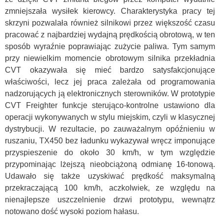
zmniejszała wysiłek kierowcy. Charakterystyka pracy tej
skrzyni pozwalała również silnikowi przez większość czasu
pracować z najbardziej wydajną prędkością obrotową, w ten
sposób wyraźnie poprawiając zużycie paliwa. Tym samym
przy niewielkim momencie obrotowym silnika przekładnia
CVT okazywała się mieć bardzo satysfakcjonujące
właściwości, lecz jej praca zależała od programowania
nadzorujących ją elektronicznych sterowników. W prototypie
CVT Freighter funkcje sterująco-kontrolne ustawiono dla
operacji wykonywanych w stylu miejskim, czyli w klasycznej
dystrybucji. W rezultacie, po zauważalnym opóźnieniu w
ruszaniu, TX450 bez ładunku wykazywał wręcz imponujące
przyspieszenie do około 30 km/h, w tym względzie
przypominając lżejszą nieobciążoną odmianę 16-tonową.
Udawało się także uzyskiwać prędkość maksymalną
przekraczającą 100 km/h, aczkolwiek, ze względu na
nienajlepsze uszczelnienie drzwi prototypu, wewnątrz
notowano dość wysoki poziom hałasu.