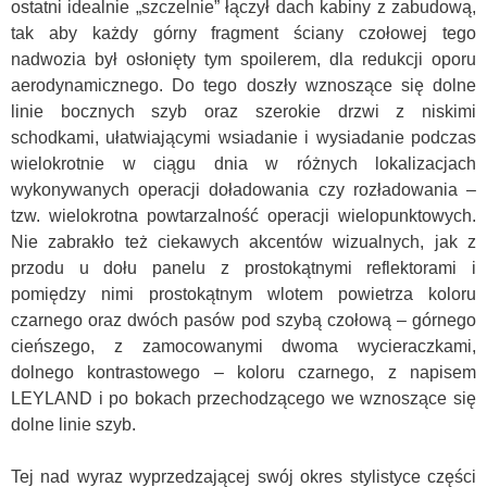
ostatni idealnie „szczelnie” łączył dach kabiny z zabudową,
tak aby każdy górny fragment ściany czołowej tego
nadwozia był osłonięty tym spoilerem, dla redukcji oporu
aerodynamicznego. Do tego doszły wznoszące się dolne
linie bocznych szyb oraz szerokie drzwi z niskimi
schodkami, ułatwiającymi wsiadanie i wysiadanie podczas
wielokrotnie w ciągu dnia w różnych lokalizacjach
wykonywanych operacji doładowania czy rozładowania –
tzw. wielokrotna powtarzalność operacji wielopunktowych.
Nie zabrakło też ciekawych akcentów wizualnych, jak z
przodu u dołu panelu z prostokątnymi reflektorami i
pomiędzy nimi prostokątnym wlotem powietrza koloru
czarnego oraz dwóch pasów pod szybą czołową – górnego
cieńszego, z zamocowanymi dwoma wycieraczkami,
dolnego kontrastowego – koloru czarnego, z napisem
LEYLAND i po bokach przechodzącego we wznoszące się
dolne linie szyb.
Tej nad wyraz wyprzedzającej swój okres stylistyce części