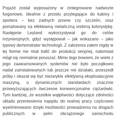
Pojazd został wyposażony w zintegrowane nadwozie
furgonowe, idealnie z przodu przylegające do kabiny i
spoilera – bez żadnych przerw czy szczelin, oraz
pomalowany na efektowną metaliczną srebrną kolorystykę.
Następnie Leyland wykorzystywał go do celów
inżynieryjnych, gdyż występował – jak wskazano – jako
typowy demonstrator technologii. Z założenia zatem nigdy w
tej formie nie miał trafić do produkcji seryjnej, natomiast
mógł się normalnie poruszać. Mimo tego bowiem, że wiele z
jego zaawansowanych systemów nie było początkowo
nadal zainstalowanych lub jeszcze nie działało, przeszedł
próby i okazał się być niezwykle efektywną eksploatacyjnie
maszyną, o dynamicznych standardach znacznie
przewyższających ówczesne konwencjonalne ciężarówki.
Tym bardziej, że wszelkie wątpliwości dotyczące zdolności
układu przeniesienia napędu do realnej pracy częściowo
wyeliminowano dzięki możliwości prowadzenia na drogach
publicznych w pełni obciążonego samochodu