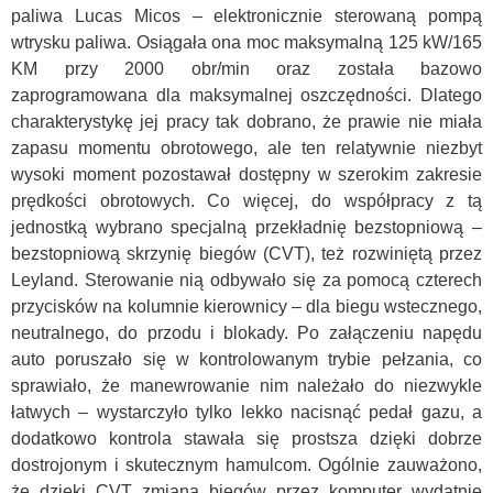
paliwa Lucas Micos – elektronicznie sterowaną pompą
wtrysku paliwa. Osiągała ona moc maksymalną 125 kW/165
KM przy 2000 obr/min oraz została bazowo
zaprogramowana dla maksymalnej oszczędności. Dlatego
charakterystykę jej pracy tak dobrano, że prawie nie miała
zapasu momentu obrotowego, ale ten relatywnie niezbyt
wysoki moment pozostawał dostępny w szerokim zakresie
prędkości obrotowych. Co więcej, do współpracy z tą
jednostką wybrano specjalną przekładnię bezstopniową –
bezstopniową skrzynię biegów (CVT), też rozwiniętą przez
Leyland. Sterowanie nią odbywało się za pomocą czterech
przycisków na kolumnie kierownicy – dla biegu wstecznego,
neutralnego, do przodu i blokady. Po załączeniu napędu
auto poruszało się w kontrolowanym trybie pełzania, co
sprawiało, że manewrowanie nim należało do niezwykle
łatwych – wystarczyło tylko lekko nacisnąć pedał gazu, a
dodatkowo kontrola stawała się prostsza dzięki dobrze
dostrojonym i skutecznym hamulcom. Ogólnie zauważono,
że dzięki CVT zmiana biegów przez komputer wydatnie