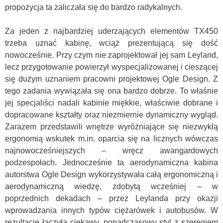
propozycja ta zaliczała się do bardzo radykalnych.
Za jeden z najbardziej uderzających elementów TX450
trzeba uznać kabinę, wciąż prezentującą się dość
nowocześnie. Przy czym nie zaprojektował jej sam Leyland,
lecz przygotowanie powierzył wyspecjalizowanej i cieszącej
się dużym uznaniem pracowni projektowej Ogle Design. Z
tego zadania wywiązała się ona bardzo dobrze. To właśnie
jej specjaliści nadali kabinie miękkie, właściwie dobrane i
dopracowane kształty oraz niezmiernie dynamiczny wygląd.
Zarazem przedstawili wnętrze wyróżniające się niezwykłą
ergonomią wskutek m.in. oparcia się na licznych wówczas
najnowocześniejszych – wręcz awangardowych
podzespołach. Jednocześnie ta aerodynamiczna kabina
autorstwa Ogle Design wykorzystywała całą ergonomiczną i
aerodynamiczną wiedzę, zdobytą wcześniej – w
poprzednich dekadach – przez Leylanda przy okazji
wprowadzania innych typów ciężarówek i autobusów. W
rezultacie łączyła ciekawy, ponadczasowy styl z szeregiem