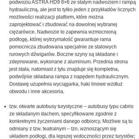
podwoziu ASTRA HD9 8×6 ze stałym nadwoziem i rampą
hydrauliczną, ale jest to tylko jeden z przykładów licznych
możliwości realizacji platform, które można
zaprojektować i zbudować na dowolnej wybranej
ciężarówce. Nadwozie to zapewnia wzmocnioną
podłogę, której wytrzymałość gwarantuje rama
pomocnicza zbudowana specjalnie ze stalowych
rurowych dźwigarów. Boczne szyny są składane i
zdejmowane, wykonane z aluminium. Przednia strona
jest stała, natomiast z tyłu znajduje się kompletna,
podwójnie składana rampa z napędem hydraulicznym.
Dostawę uzupełnia wyciągarka, haki linowe wzdłuż
obwodu i inne akcesoria.
tzw. otwarte autobusy turystyczne – autobusy typu cabrio
ze składanym dachem, specyfikowane zgodnie z
konkretnymi życzeniami danego odbiorcy. Możliwe są tu
odmiany z tzw. teatralnym – tzn. wznoszącym się
układem podłogi, dla lepszej widoczności przez turystów;