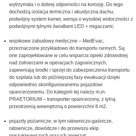
wytrzymała i o dobrej odporności na korozję. Do tego
dochodzą izolacja termiczna i akustyczna dachu,
podwójny system kamer, wersja o wysokiej widoczności z
podwójnymi tylnymi światłami LED + migaczami;
wojskowe zabudowy medyczne – MedEvac,
przeznaczone przykładowo do transportu rannych. Są
one zaprojektowane w celu wsparcia opieki zdrowotnej
nad żołnierzami w operacjach zagranicznych,
zapewniają środki i sprzęt do zabezpieczenia transportu
do szpitala lub do późniejszej fazy ewakuacji dzięki
odpowiednio skonfigurowanemu pojazdowi
opancerzonemu. Do kategorii tej należy m.in.
PRAETORIUM – transporter opancerzony, z tylną
przestrzenią wewnętrzną o powierzchni 6 m2.
pojazdy pożarnicze, w tym ratowniczo-gaśnicze,
ratownicze, dowódcze i do przewozu ekip
poszukiwawczych oraz ich zwierząt;