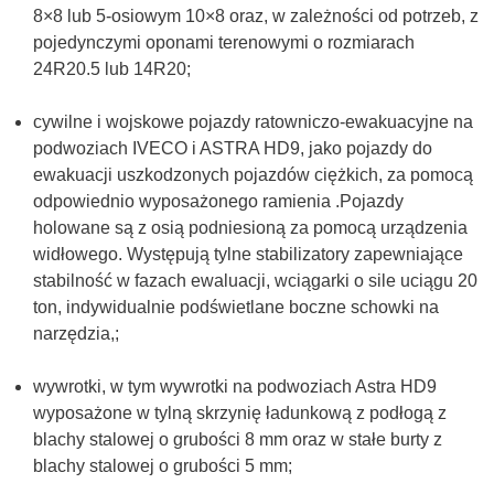
8×8 lub 5-osiowym 10×8 oraz, w zależności od potrzeb, z
pojedynczymi oponami terenowymi o rozmiarach
24R20.5 lub 14R20;
cywilne i wojskowe pojazdy ratowniczo-ewakuacyjne na
podwoziach IVECO i ASTRA HD9, jako pojazdy do
ewakuacji uszkodzonych pojazdów ciężkich, za pomocą
odpowiednio wyposażonego ramienia .Pojazdy
holowane są z osią podniesioną za pomocą urządzenia
widłowego. Występują tylne stabilizatory zapewniające
stabilność w fazach ewaluacji, wciągarki o sile uciągu 20
ton, indywidualnie podświetlane boczne schowki na
narzędzia,;
wywrotki, w tym wywrotki na podwoziach Astra HD9
wyposażone w tylną skrzynię ładunkową z podłogą z
blachy stalowej o grubości 8 mm oraz w stałe burty z
blachy stalowej o grubości 5 mm;