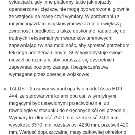
sytuacjach, gdy inne platformy, takie jak pojazdy
opancerzone i cięższe, nie mogą być wdrożone, głównie
ze względu na masę czy/i wymiary. W porównaniu z
innymi pojazdami wojskowymi wykazuje on większą
zwrotność i prędkość, a także doskonale nadaje się do
trudnych i ekstremalnych warunków terenowych;
zapewniając zwinną mobilność, aby sprostać potrzebom
lekkiego uderzenia i innym. SOV wykorzystuje swoje
niewielkie rozmiary, aby poruszać się dyskretnie i
zapewniać poziomy zasięgu i bezpieczeństwa
wymagane przez operacje wojskowe;
TALUS – 2-osiowy wariant oparty o model Astra HD9
4×4, ze sterowanymi kołami obu osi, w tym tylnymi
mogącymi być ustawionymi przeciwbieżnie lub
równolegle w stosunku do skręconych kół osi przedniej.
Wymiary to: długość 7500 mm, szerokość 2400 mm,
wysokość 3370 mm, rozstaw osi 4230 mm, prześwit 420
mm. Wartość dopuszczalnej masy całkowitej określono