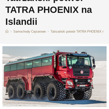
TATRA PHOENIX na
Islandii
>
Samochody Ciężarowe
>
Tatrzański potwór TATRA PHOENIX na Is