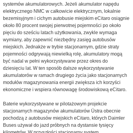
systemów akumulatorowych. Jeżeli akumulator napędu
elektrycznego NMC w całkowicie elektrycznym, lokalnie
bezemisyjnym i cichym autobusie miejskim eCitaro osiągnie
około 80 procent swojej pierwotnej pojemności po około
pięciu do sześciu latach użytkowania, zwykle wymaga
wymiany, aby zapewnić niezbędny zasięg autobusów
miejskich. Jednakże w trybie stacjonarnym, gdzie straty
pojemności odgrywają niewielką rolę, akumulatory mogą
być nadal w pełni wykorzystywane przez okres do
dziesięciu lat. W ten sposób dalsze wykorzystywanie
akumulatorów w ramach drugiego życia jako stacjonarnych
modułów magazynowania energii zwiększa ich korzyści
ekonomiczne i wspiera równowagę środowiskową eCitaro.
Baterie wykorzystywane w pilotażowym projekcie
stacjonarnych magazynów akumulatorów Üstra obecnie
pochodzą z autobusów miejskich eCitaro, których Daimler
Buses używał do jazd próbnych na dystansie tysięcy
kilometrów. W przyszłości stacjonarny system