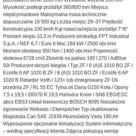
Wysokość podłogi przód/tył 360/800 mm Miejsca
międzymiastowe Maksymalna masa technicznie
dopuszczalne 16 500 kg Liczba miejsc 29–37 Prędkość
konstrukcyjna 100 km/h Kąt natarcia/zejścia przód/tył 7°/8°
Promień skrętu 10,3 m Producent silnika/typ FPT Industrial
S.p.A. / NEF 6.7 / Euro 6 Moc 184 kW / 2500 obr./min
Moment obrotowy 950 Nm / 1400 obr./min Pojemność
skokowa 6728 cm3 Zbiornik na paliwo 180 l 270 l AdBlue
50l Producent skrzyni biegów / Typ ZF / 6 (A)S 1010 BO ZF /
Ecolife 6 AP 1020 B ZF / 6 (A)S 1010 BO ZF / Ecolife 6 AP
1020 B Retarder Voith / 123+ lub zintegrowany ZF Oś
przednia ZF / RL 55 EC Tylna oś Dana G150 Koła / Opony
7,5 x 19,5 / 285/70 R 19,5 Hamulce Knorr / SN6 EBS/ESC
abco EBS3 Układ kierowniczy BOSCH 8095 Niezależne
ogrzewanie Webasto / Eberspächer Typ okablowania
Magistrala Can SAE J1939 Akumulatory Varta 190 Ah
Wyposażenie opcjonalne klimatyzacji System informatyczny
– według specyfikacji klienta Zdjęcia pokazują wersję