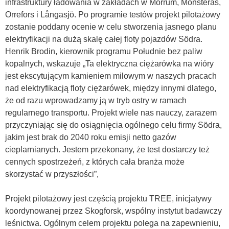
infrastruktury ładowania w zakładach w Mörrum, Mönsterås,
Orrefors i Långasjö. Po programie testów projekt pilotażowy
zostanie poddany ocenie w celu stworzenia jasnego planu
elektryfikacji na dużą skalę całej floty pojazdów Södra.
Henrik Brodin, kierownik programu Południe bez paliw
kopalnych, wskazuje „Ta elektryczna ciężarówka na wióry
jest ekscytu
jącym kamieniem milowym w naszych pracach
nad elektryfikacją floty ciężarówek, między innymi dlatego,
że od razu wprowadzamy ją w tryb ostry w ramach
regularnego transportu. Projekt wiele nas nauczy, zarazem
przyczyniając się do osiągnięcia ogólnego celu firmy Södra,
jakim jest brak do 2040 roku emisji netto gazów
cieplarnianych. Jestem przekonany, że test dostarczy też
cennych spostrzeżeń, z których cała branża może
skorzystać w przyszłości”,
Projekt pilotażowy jest częścią projektu TREE, inicjatywy
koordynowanej przez Skogforsk, wspólny instytut badawczy
leśnictwa. Ogólnym celem projektu polega na zapewnieniu,