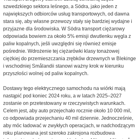
szwedzkiego sektora leśnego, a Södra, jako jeden z
największych odbiorców usług transportowych, od dawna
stara się, aby własne przewozy stały się bardziej wydajne i
przyjazne dla środowiska. W Södra transport ciężarowy
odpowiada bowiem za około 5% emisji dwutlenku węgla z
paliw kopalnych, jeśli uwzględni się również emisje
pośrednie. Wdrożenie tej ciężarówki klasy tonażowej
ciężkiej do przemieszczania zrębków drzewnych w Blekinge
i wschodniej Smålandii stanowi ważny krok w kierunku
przyszłości wolnej od paliw kopalnych.
Dostawy tego elektrycznego samochodu na wiórki mają
nastąpić pod koniec 2024 roku, a w latach 2025–2027
zostanie on przetestowany w rzeczywistych warunkach.
Celem jest, aby auto przejechało rocznie około 10 000 mil,
co odpowiada przejechaniu 40 mil dziennie. Jednocześnie,
aby móc ładować w zwykłych operacjach, w nadchodzącym
roku planowana jest szeroko zakrojona rozbudowa