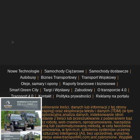
Nowe Technologie
Samochody Ciężarowe
Samochody dostawcze
Autobusy
Biznes Transportowy
Transport Wojskowy
Oleje, samary i opony
Raporty branżowe i biznesowe
Smart Green City
Targi i Wystawy
Zabudowy
O transporcie 4.0
Transport 4.0
Kontakt
Polityka prywatności
Reklamy na portalu
Systematyczne pobieranie treści, danych lub informacji z tej strony
internetowej (web scraping) oraz eksploracja tekstu i danych (TDM) (w tym
pobieranie i eksploracyjna analiza danych, indeksowanie stron
internetowych, korzystanie z treści lub przeszukiwanie z pobieraniem baz
danych), czy to przez roboty, web crawlers, oprogramowanie, narzędzia
lub dowolną manualną lub zautomatyzowaną metodą, w celu tworzenia
lub rozwoju oprogramowania, w tym m.in. szkolenia systemów uczenia
maszynowego lub sztucznej inteligencji (AI), bez uprzedniej, wyraźnej
zgody wydawców serwisu www.transport40.com jest zabronione. Wyjątek