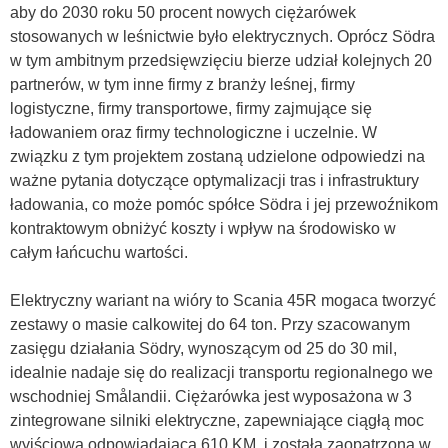
aby do 2030 roku 50 procent nowych ciężarówek
stosowanych w leśnictwie było elektrycznych. Oprócz Södra
w tym ambitnym przedsięwzięciu bierze udział kolejnych 20
partnerów, w tym inne firmy z branży leśnej, firmy
logistyczne, firmy transportowe, firmy zajmujące się
ładowaniem oraz firmy technologiczne i uczelnie. W
związku z tym projektem zostaną udzielone odpowiedzi na
ważne pytania dotyczące optymalizacji tras i infrastruktury
ładowania, co może pomóc spółce Södra i jej przewoźnikom
kontraktowym obniżyć koszty i wpływ na środowisko w
całym łańcuchu wartości.
Elektryczny wariant na wióry to Scania 45R mogaca tworzyć
zestawy o masie calkowitej do 64 ton. Przy szacowanym
zasięgu działania Södry, wynoszącym od 25 do 30 mil,
idealnie nadaje się do realizacji transportu regionalnego we
wschodniej Smålandii. Ciężarówka jest wyposażona w 3
zintegrowane silniki elektryczne, zapewniające ciągłą moc
wyjściową odpowiadającą 610 KM, i została zaopatrzona w