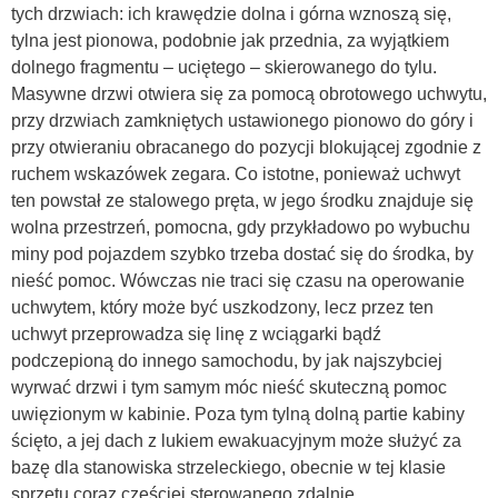
tych drzwiach: ich krawędzie dolna i górna wznoszą się,
tylna jest pionowa, podobnie jak przednia, za wyjątkiem
dolnego fragmentu – uciętego – skierowanego do tylu.
Masywne drzwi otwiera się za pomocą obrotowego uchwytu,
przy drzwiach zamkniętych ustawionego pionowo do góry i
przy otwieraniu obracanego do pozycji blokującej zgodnie z
ruchem wskazówek zegara. Co istotne, ponieważ uchwyt
ten powstał ze stalowego pręta, w jego środku znajduje się
wolna przestrzeń, pomocna, gdy przykładowo po wybuchu
miny pod pojazdem szybko trzeba dostać się do środka, by
nieść pomoc. Wówczas nie traci się czasu na operowanie
uchwytem, który może być uszkodzony, lecz przez ten
uchwyt przeprowadza się linę z wciągarki bądź
podczepioną do innego samochodu, by jak najszybciej
wyrwać drzwi i tym samym móc nieść skuteczną pomoc
uwięzionym w kabinie. Poza tym tylną dolną partie kabiny
ścięto, a jej dach z lukiem ewakuacyjnym może służyć za
bazę dla stanowiska strzeleckiego, obecnie w tej klasie
sprzętu coraz częściej sterowanego zdalnie.