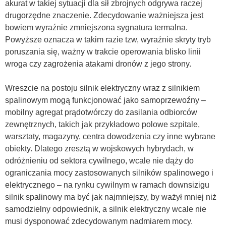
akurat w takiej sytuacji dla sił zbrojnych odgrywa raczej
drugorzędne znaczenie. Zdecydowanie ważniejsza jest
bowiem wyraźnie zmniejszona sygnatura termalna.
Powyższe oznacza w takim razie tzw, wyraźnie skryty tryb
poruszania się, ważny w trakcie operowania blisko linii
wroga czy zagrożenia atakami dronów z jego strony.
Wreszcie na postoju silnik elektryczny wraz z silnikiem
spalinowym mogą funkcjonować jako samoprzewoźny –
mobilny agregat prądotwórczy do zasilania odbiorców
zewnętrznych, takich jak przykładowo polowe szpitale,
warsztaty, magazyny, centra dowodzenia czy inne wybrane
obiekty. Dlatego zresztą w wojskowych hybrydach, w
odróżnieniu od sektora cywilnego, wcale nie dąży do
ograniczania mocy zastosowanych silników spalinowego i
elektrycznego – na rynku cywilnym w ramach downsizigu
silnik spalinowy ma być jak najmniejszy, by ważył mniej niż
samodzielny odpowiednik, a silnik elektryczny wcale nie
musi dysponować zdecydowanym nadmiarem mocy.