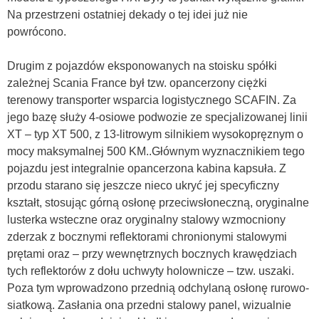
Na przestrzeni ostatniej dekady o tej idei już nie
powrócono.
Drugim z pojazdów eksponowanych na stoisku spółki
zależnej Scania France był tzw. opancerzony ciężki
terenowy transporter wsparcia logistycznego SCAFIN. Za
jego bazę służy 4-osiowe podwozie ze specjalizowanej linii
XT – typ XT 500, z 13-litrowym silnikiem wysokopręznym o
mocy maksymalnej 500 KM..Głównym wyznacznikiem tego
pojazdu jest integralnie opancerzona kabina kapsuła. Z
przodu starano się jeszcze nieco ukryć jej specyficzny
kształt, stosując górną osłonę przeciwsłoneczną, oryginalne
lusterka wsteczne oraz oryginalny stalowy wzmocniony
zderzak z bocznymi reflektorami chronionymi stalowymi
prętami oraz – przy wewnętrznych bocznych krawędziach
tych reflektorów z dołu uchwyty holownicze – tzw. uszaki.
Poza tym wprowadzono przednią odchylaną osłonę rurowo-
siatkową. Zasłania ona przedni stalowy panel, wizualnie