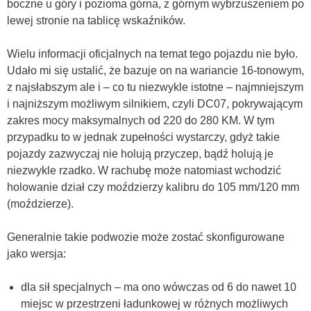
boczne u góry i pozioma górna, z górnym wybrzuszeniem po
lewej stronie na tablicę wskaźników.
Wielu informacji oficjalnych na temat tego pojazdu nie było.
Udało mi się ustalić, że bazuje on na wariancie 16-tonowym,
z najsłabszym ale i – co tu niezwykle istotne – najmniejszym
i najniższym możliwym silnikiem, czyli DC07, pokrywającym
zakres mocy maksymalnych od 220 do 280 KM. W tym
przypadku to w jednak zupełności wystarczy, gdyż takie
pojazdy zazwyczaj nie holują przyczep, bądź holują je
niezwykle rzadko. W rachubę może natomiast wchodzić
holowanie dział czy moździerzy kalibru do 105 mm/120 mm
(moździerze).
Generalnie takie podwozie może zostać skonfigurowane
jako wersja:
dla sił specjalnych – ma ono wówczas od 6 do nawet 10
miejsc w przestrzeni ładunkowej w różnych możliwych