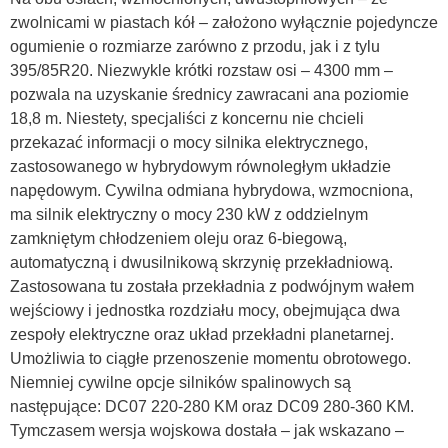
zwolnicami w piastach kół – założono wyłącznie pojedyncze
ogumienie o rozmiarze zarówno z przodu, jak i z tylu
395/85R20. Niezwykle krótki rozstaw osi – 4300 mm –
pozwala na uzyskanie średnicy zawracani ana poziomie
18,8 m. Niestety, specjaliści z koncernu nie chcieli
przekazać informacji o mocy silnika elektrycznego,
zastosowanego w hybrydowym równoległym układzie
napędowym. Cywilna odmiana hybrydowa, wzmocniona,
ma silnik elektryczny o mocy 230 kW z oddzielnym
zamkniętym chłodzeniem oleju oraz 6-biegową,
automatyczną i dwusilnikową skrzynię przekładniową.
Zastosowana tu została przekładnia z podwójnym wałem
wejściowy i jednostka rozdziału mocy, obejmująca dwa
zespoły elektryczne oraz układ przekładni planetarnej.
Umożliwia to ciągłe przenoszenie momentu obrotowego.
Niemniej cywilne opcje silników spalinowych są
następujące: DC07 220-280 KM oraz DC09 280-360 KM.
Tymczasem wersja wojskowa dostała – jak wskazano –