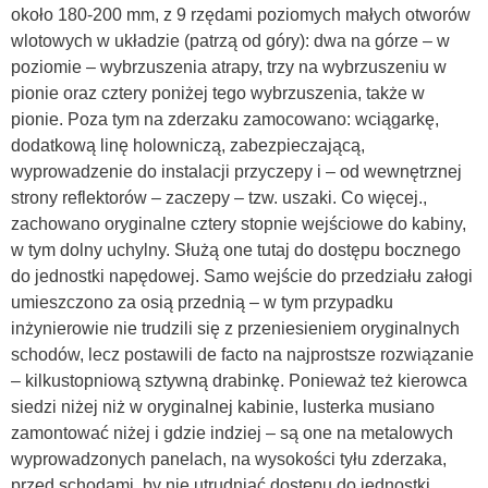
około 180-200 mm, z 9 rzędami poziomych małych otworów
wlotowych w układzie (patrzą od góry): dwa na górze – w
poziomie – wybrzuszenia atrapy, trzy na wybrzuszeniu w
pionie oraz cztery poniżej tego wybrzuszenia, także w
pionie. Poza tym na zderzaku zamocowano: wciągarkę,
dodatkową linę holowniczą, zabezpieczającą,
wyprowadzenie do instalacji przyczepy i – od wewnętrznej
strony reflektorów – zaczepy – tzw. uszaki. Co więcej.,
zachowano oryginalne cztery stopnie wejściowe do kabiny,
w tym dolny uchylny. Służą one tutaj do dostępu bocznego
do jednostki napędowej. Samo wejście do przedziału załogi
umieszczono za osią przednią – w tym przypadku
inżynierowie nie trudzili się z przeniesieniem oryginalnych
schodów, lecz postawili de facto na najprostsze rozwiązanie
– kilkustopniową sztywną drabinkę. Ponieważ też kierowca
siedzi niżej niż w oryginalnej kabinie, lusterka musiano
zamontować niżej i gdzie indziej – są one na metalowych
wyprowadzonych panelach, na wysokości tyłu zderzaka,
przed schodami, by nie utrudniać dostępu do jednostki