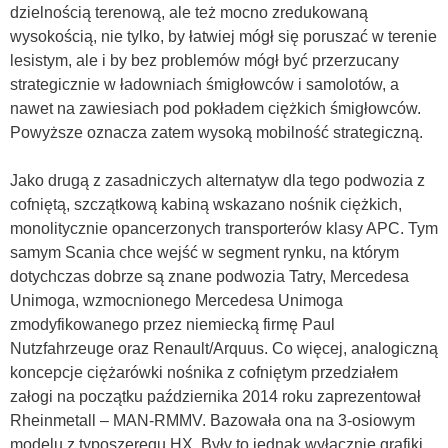
dzielnością terenową, ale też mocno zredukowaną
wysokością, nie tylko, by łatwiej mógł się poruszać w terenie
lesistym, ale i by bez problemów mógł być przerzucany
strategicznie w ładowniach śmigłowców i samolotów, a
nawet na zawiesiach pod pokładem ciężkich śmigłowców.
Powyższe oznacza zatem wysoką mobilność strategiczną.
Jako drugą z zasadniczych alternatyw dla tego podwozia z
cofniętą, szczątkową kabiną wskazano nośnik ciężkich,
monolitycznie opancerzonych transporterów klasy APC. Tym
samym Scania chce wejść w segment rynku, na którym
dotychczas dobrze są znane podwozia Tatry, Mercedesa
Unimoga, wzmocnionego Mercedesa Unimoga
zmodyfikowanego przez niemiecką firmę Paul
Nutzfahrzeuge oraz Renault/Arquus. Co więcej, analogiczną
koncepcje ciężarówki nośnika z cofniętym przedziałem
załogi na początku października 2014 roku zaprezentował
Rheinmetall – MAN-RMMV. Bazowała ona na 3-osiowym
modelu z typoszeregu HX. Były to jednak wyłącznie grafiki.