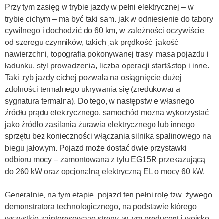
Przy tym zasięg w trybie jazdy w pełni elektrycznej – w
trybie cichym – ma być taki sam, jak w odniesienie do tabory
cywilnego i dochodzić do 60 km, w zależności oczywiście
od szeregu czynników, takich jak prędkość, jakość
nawierzchni, topografia pokonywanej trasy, masa pojazdu i
ładunku, styl prowadzenia, liczba operacji start&stop i inne.
Taki tryb jazdy cichej pozwala na
osiągnięcie dużej
zdolności termalnego ukrywania się (zredukowana
sygnatura termalna). Do tego, w następstwie własnego
źródłu prądu elektrycznego, samochód można wykorzystać
jako źródło zasilania żurawia elektrycznego lub innego
sprzętu bez konieczności włączania silnika spalinowego na
biegu jałowym. Pojazd może dostać dwie przystawki
odbioru mocy – zamontowana z tylu EG15R przekazującą
do 260 kW oraz opcjonalną elektryczną EL o mocy 60 kW.
Generalnie, na tym etapie, pojazd ten pełni rolę tzw. żywego
demonstratora technologicznego, na podstawie którego
wszystkie zainteresowane strony, w tym producent i wojsko,