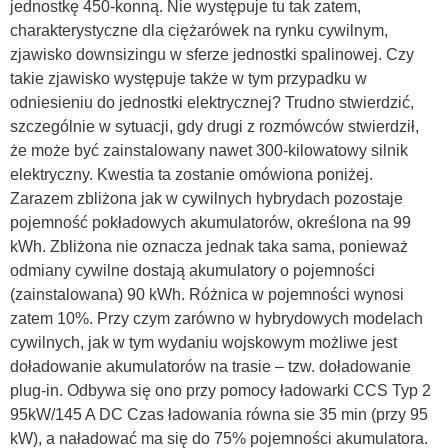
jednostkę 450-konną. Nie występuje tu tak zatem,
charakterystyczne dla ciężarówek na rynku cywilnym,
zjawisko downsizingu w sferze jednostki spalinowej. Czy
takie zjawisko występuje także w tym przypadku w
odniesieniu do jednostki elektrycznej? Trudno stwierdzić,
szczególnie w sytuacji, gdy drugi z rozmówców stwierdził,
że może być zainstalowany nawet 300-kilowatowy silnik
elektryczny. Kwestia ta zostanie omówiona poniżej.
Zarazem zbliżona jak w cywilnych hybrydach pozostaje
pojemność pokładowych akumulatorów, określona na 99
kWh. Zbliżona nie oznacza jednak taka sama, ponieważ
odmiany cywilne dostają akumulatory o pojemności
(zainstalowana) 90 kWh. Różnica w pojemności wynosi
zatem 10%. Przy czym zarówno w hybrydowych modelach
cywilnych, jak w tym wydaniu wojskowym możliwe jest
doładowanie akumulatorów na trasie – tzw. doładowanie
plug-in. Odbywa się ono przy pomocy ładowarki CCS Typ 2
95kW/145 A DC Czas ładowania równa sie 35 min (przy 95
kW), a naładować ma się do 75% pojemności akumulatora.