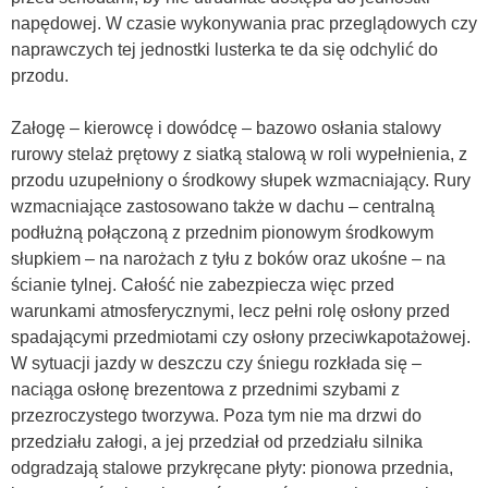
napędowej. W czasie wykonywania prac przeglądowych czy
naprawczych tej jednostki lusterka te da się odchylić do
przodu.
Załogę – kierowcę i dowódcę – bazowo osłania stalowy
rurowy stelaż prętowy z siatką stalową w roli wypełnienia, z
przodu uzupełniony o środkowy słupek wzmacniający. Rury
wzmacniające zastosowano także w dachu – centralną
podłużną połączoną z przednim pionowym środkowym
słupkiem – na narożach z tyłu z boków oraz ukośne – na
ścianie tylnej. Całość nie zabezpiecza więc przed
warunkami atmosferycznymi, lecz pełni rolę osłony przed
spadającymi przedmiotami czy osłony przeciwkapotażowej.
W sytuacji jazdy w deszczu czy śniegu rozkłada się –
naciąga osłonę brezentowa z przednimi szybami z
przezroczystego tworzywa. Poza tym nie ma drzwi do
przedziału załogi, a jej przedział od przedziału silnika
odgradzają stalowe przykręcane płyty: pionowa przednia,