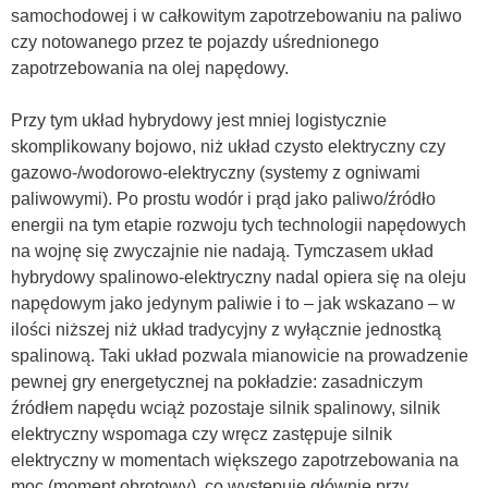
samochodowej i w całkowitym zapotrzebowaniu na paliwo
czy notowanego przez te pojazdy uśrednionego
zapotrzebowania na olej napędowy.
Przy tym układ hybrydowy jest mniej logistycznie
skomplikowany bojowo, niż układ czysto elektryczny czy
gazowo-/wodorowo-elektryczny (systemy z ogniwami
paliwowymi). Po prostu wodór i prąd jako paliwo/źródło
energii na tym etapie rozwoju tych technologii napędowych
na wojnę się zwyczajnie nie nadają. Tymczasem układ
hybrydowy spalinowo-elektryczny nadal opiera się na oleju
napędowym jako jedynym paliwie i to – jak wskazano – w
ilości niższej niż układ tradycyjny z wyłącznie jednostką
spalinową. Taki układ pozwala mianowicie na prowadzenie
pewnej gry energetycznej na pokładzie: zasadniczym
źródłem napędu wciąż pozostaje silnik spalinowy, silnik
elektryczny wspomaga czy wręcz zastępuje silnik
elektryczny w momentach większego zapotrzebowania na
moc (moment obrotowy), co występuje głównie przy