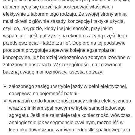
dopiero będą się uczyć, jak postępować właściwie i
efektywnie z taborem tego rodzaju. Ze swojej strony armia
musi określić głównie zasady, koncepcję i taktykę użycia,
czyli co, jak, gdzie, kiedy i w jaki sposób, przy jakim
wsparciu i – jeśli patrzy się na ekonomizacyjną część tego
przedsięwzięcia – także „za ile”. Dopiero na tej podstawie
producent przygotuje zapewne kolejne egzemplarze
koncepcyjne, już bardziej wdrożeniowo zoptymalizowane w
załozonych obszarach. W szczególności, na co zwracali
baczną uwagę moi rozmówcy, kwestia dotyczy:
założonego zasięgu w trybie jazdy w pełni elektrycznej,
co wpływa na pojemność baterii;
wymagań co do konieczności pracy silnika elektrycznego
wraz z silnikiem spalinowym w trybie samochodowego
agregatu. Jeśli nie zaistnieje taka konieczność, wówczas,
analogicznie jak w segmencie cywilnym, można iść w
kierunku downsizugu zarówno jednostki spalinowej, jak i