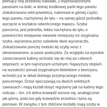
pełniący rolę przedniej nakładki, z wyprowadzonymi
panelami na boki, w dolnej środkowej partii tego panelu
zlokalizowano wlot powietrza, natomiast w górnej części
tego panelu, nachylonej do tyłu – na samej górze pośrodku
wycięcie w kształcie odwróconego trapezu. Szyba
pancerna, jest jednolita, lekko nachylona do tyłu, o
powierzchni relatywnie niewiele mniejszej niż oryginalna
szyba, wycierana przez zaledwie dwie wycieraczki,
zlokalizowane poniżej modułu tej szyby wraz z
obramowaniem, w pasie podszybia. Ze względu na wysokie
zamocowanie kabiny wchodzi się do niej po czterech
stopniach, w tym najniższym uchylnym. Najwyższy stopień,
na wysokości ponad oryginalnym błotnikiem z tworzywa,
wchodzi już w skład dolnego przykręcanego modułu
pancernego. Drzwi spoczywają na dwóch solidnych
zawiasach i mają kształt dosyć regularny jak na kabiny tego
rodzaju – tzn. ich dolna krawędź wznosi się, analogicznie
jak górna, podczas gdy krawędzie przednia i tylna są
pionowe. W związku z tym zbliżone kształty mają szyby w