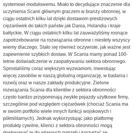
systemowi modułowemu. Miało to decydujące znaczenie dla
uczynienia Scanii głównym graczem w branży obronnej, w
ciągu ostatnich kilku lat dzięki dostawom prestiżowych
ciężarówek do takich państw jak Dania, Holandia i kraje
bałtyckie. W ciągu ostatnich kilku lat zauważyliśmy rosnące
zapotrzebowanie na rozwiązania obronne i niestety wszyscy
wiemy dlaczego. Stało się również oczywiste, jak ważne jest
zapewnienie szybkich dostaw. W Scania mamy ponad 100-
letnie doświadczenie w zaopatrywaniu sektora obronnego.
Sprostaliśmy coraz większym wyzwaniom, inwestując
więcej zasobów w naszą globalną organizację, w badania i
rozwój oraz w nasze zakłady produkcyjne. Zielone
rozwiązania Scania dla klientów z sektora obronności
często bardzo przypominają zwykłe pojazdy użytkowe firmy,
szczególnie pod względem ciężarówek (chociaż Scania ma
w swoim portfolio wiele innych funkcji wojskowych i
półmilitarnych). Jednak wykorzystując jako platformę
produkty cywilne, klienci z sektora obronności mogą
dostosować je do własnych potrzeb i korzystać ze