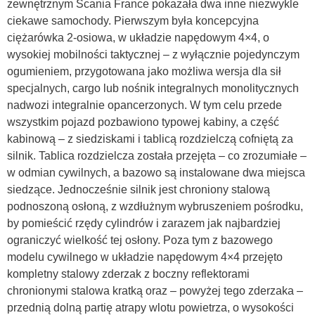
zewnętrznym Scania France pokazała dwa inne niezwykle
ciekawe samochody. Pierwszym była koncepcyjna
ciężarówka 2-osiowa, w układzie napędowym 4×4, o
wysokiej mobilności taktycznej – z wyłącznie pojedynczym
ogumieniem, przygotowana jako możliwa wersja dla sił
specjalnych, cargo lub nośnik integralnych monolitycznych
nadwozi integralnie opancerzonych. W tym celu przede
wszystkim pojazd pozbawiono typowej kabiny, a część
kabinową – z siedziskami i tablicą rozdzielczą cofniętą za
silnik. Tablica rozdzielcza została przejęta – co zrozumiałe –
w odmian cywilnych, a bazowo są instalowane dwa miejsca
siedzące. Jednocześnie silnik jest chroniony stalową
podnoszoną osłoną, z wzdłużnym wybruszeniem pośrodku,
by pomieścić rzędy cylindrów i zarazem jak najbardziej
ograniczyć wielkość tej osłony. Poza tym z bazowego
modelu cywilnego w układzie napędowym 4×4 przejęto
kompletny stalowy zderzak z boczny reflektorami
chronionymi stalowa kratką oraz – powyżej tego zderzaka –
przednią dolną partię atrapy wlotu powietrza, o wysokości