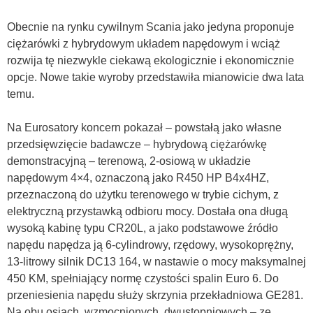
Obecnie na rynku cywilnym Scania jako jedyna proponuje
ciężarówki z hybrydowym układem napędowym i wciąż
rozwija tę niezwykle ciekawą ekologicznie i ekonomicznie
opcje. Nowe takie wyroby przedstawiła mianowicie dwa lata
temu.
Na Eurosatory koncern pokazał – powstałą jako własne
przedsięwzięcie badawcze – hybrydową ciężarówkę
demonstracyjną – terenową, 2-osiową w układzie
napędowym 4×4, oznaczoną jako R450 HP B4x4HZ,
przeznaczoną do użytku terenowego w trybie cichym, z
elektryczną przystawką odbioru mocy. Dostała ona długą
wysoką kabinę typu CR20L, a jako podstawowe źródło
napędu napędza ją 6-cylindrowy, rzędowy, wysokoprężny,
13-litrowy silnik DC13 164, w nastawie o mocy maksymalnej
450 KM, spełniający normę czystości spalin Euro 6. Do
przeniesienia napędu służy skrzynia przekładniowa GE281.
Na obu osiach, wzmocnionych, dwustopniowych – ze