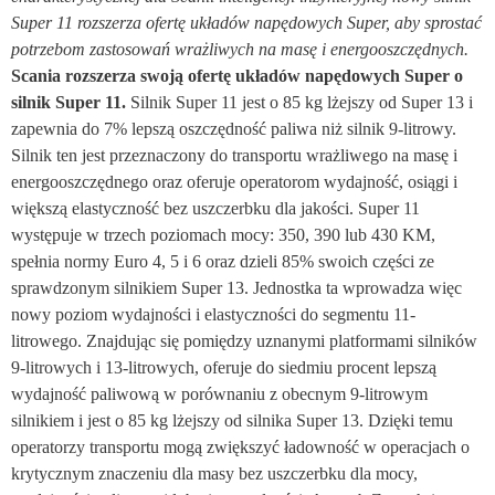
Super 11 rozszerza ofertę układów napędowych Super, aby sprostać
potrzebom zastosowań wrażliwych na masę i energooszczędnych.
Scania rozszerza swoją ofertę układów napędowych Super o
silnik Super 11.
Silnik Super 11 jest o 85 kg lżejszy od Super 13 i
zapewnia do 7% lepszą oszczędność paliwa niż silnik 9-litrowy.
Silnik ten jest przeznaczony do transportu wrażliwego na masę i
energooszczędnego oraz oferuje operatorom wydajność, osiągi i
większą elastyczność bez uszczerbku dla jakości. Super 11
występuje w trzech poziomach mocy: 350, 390 lub 430 KM,
spełnia normy Euro 4, 5 i 6 oraz dzieli 85% swoich części ze
sprawdzonym silnikiem Super 13. Jednostka ta wprowadza więc
nowy poziom wydajności i elastyczności do segmentu 11-
litrowego. Znajdując się pomiędzy uznanymi platformami silników
9-litrowych i 13-litrowych, oferuje do siedmiu procent lepszą
wydajność paliwową w porównaniu z obecnym 9-litrowym
silnikiem i jest o 85 kg lżejszy od silnika Super 13. Dzięki temu
operatorzy transportu mogą zwiększyć ładowność w operacjach o
krytycznym znaczeniu dla masy bez uszczerbku dla mocy,