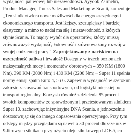
wydajności paliwowej lub niezawodności. Ayyoob Zarmehri,
Product Manager, Trucks Sales and Marketing w Scanii, komentuje
„Ten silnik otwiera nowe możliwości dla energooszczędnego i
ekonomicznego transportu. Jest lżejszy, szczuplejszy i bardziej
elastyczny, a mimo to nadal ma siłę i niezawodność, z których
słynie Scania. To mądry wybór dla operatorów, którzy muszą
zrównoważyć wydajność, ładowność i zrównoważony rozwój w
swojej codziennej pracy”.
Zaprojektowany z naciskiem na
oszczędność paliwa i trwałość
Dostępny w trzech poziomach
maksymalnych mocy i momentów obrotowych – 350 KM (1800
Nm), 390 KM (2000 Nm) i 430 KM (2200 Nm) – Super 11 spełnia
normy emisji spalin Euro 4, 5 i 6. Zapewnia wydajność w szerokim
zakresie zastosowań transportowych, od logistyki miejskiej po
transport regionalny. Korzysta również z dzielenia 85 procent
swoich komponentów ze sprawdzonym i przetestowanym silnikiem
Super 13, zachowując inżynieryjne DNA Scania, a jednocześnie
dostosowując się do innego dopasowania operacyjnego. Przy tym
odstępy między przeglądami są nawet o 30 procent dłuższe niż w
9-litrowych silnikach przy użyciu oleju silnikowego LDF-5, co