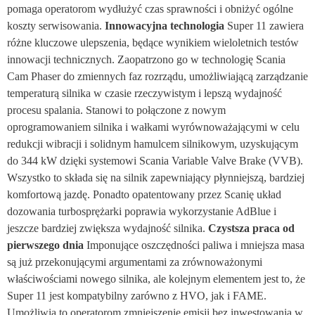
pomaga operatorom wydłużyć czas sprawności i obniżyć ogólne
koszty serwisowania.
Innowacyjna technologia
Super 11 zawiera
różne kluczowe ulepszenia, będące wynikiem wieloletnich testów
innowacji technicznych. Zaopatrzono go w technologię Scania
Cam Phaser do zmiennych faz rozrządu, umożliwiającą zarządzanie
temperaturą silnika w czasie rzeczywistym i lepszą wydajność
procesu spalania. Stanowi to połączone z nowym
oprogramowaniem silnika i wałkami wyrównoważającymi w celu
redukcji wibracji i solidnym hamulcem silnikowym, uzyskującym
do 344 kW dzięki systemowi Scania Variable Valve Brake (VVB).
Wszystko to składa się na silnik zapewniający płynniejszą, bardziej
komfortową jazdę. Ponadto opatentowany przez Scanię układ
dozowania turbosprężarki poprawia wykorzystanie AdBlue i
jeszcze bardziej zwiększa wydajność silnika.
Czystsza praca od
pierwszego dnia
Imponujące oszczędności paliwa i mniejsza masa
są już przekonującymi argumentami za zrównoważonymi
właściwościami nowego silnika, ale kolejnym elementem jest to, że
Super 11 jest kompatybilny zarówno z HVO, jak i FAME.
Umożliwia to operatorom zmniejszenie emisji bez inwestowania w