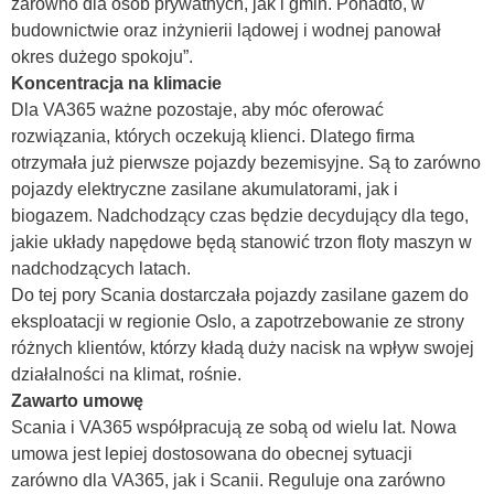
zarówno dla osób prywatnych, jak i gmin. Ponadto, w
budownictwie oraz inżynierii lądowej i wodnej panował
okres dużego spokoju”.
Koncentracja na klimacie
Dla VA365 ważne pozostaje, aby móc oferować
rozwiązania, których oczekują klienci. Dlatego firma
otrzymała już pierwsze pojazdy bezemisyjne. Są to zarówno
pojazdy elektryczne zasilane akumulatorami, jak i
biogazem. Nadchodzący czas będzie decydujący dla tego,
jakie układy napędowe będą stanowić trzon floty maszyn w
nadchodzących latach.
Do tej pory Scania dostarczała pojazdy zasilane gazem do
eksploatacji w regionie Oslo, a zapotrzebowanie ze strony
różnych klientów, którzy kładą duży nacisk na wpływ swojej
działalności na klimat, rośnie.
Zawarto umowę
Scania i VA365 współpracują ze sobą od wielu lat. Nowa
umowa jest lepiej dostosowana do obecnej sytuacji
zarówno dla VA365, jak i Scanii. Reguluje ona zarówno