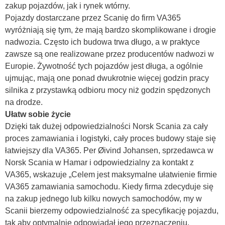
zakup pojazdów, jak i rynek wtórny.
Pojazdy dostarczane przez Scanię do firm VA365
wyróżniają się tym, że mają bardzo skomplikowane i drogie
nadwozia. Często ich budowa trwa długo, a w praktyce
zawsze są one realizowane przez producentów nadwozi w
Europie. Żywotność tych pojazdów jest długa, a ogólnie
ujmując, mają one ponad dwukrotnie więcej godzin pracy
silnika z przystawką odbioru mocy niż godzin spędzonych
na drodze.
Ułatw sobie życie
Dzięki tak dużej odpowiedzialności Norsk Scania za cały
proces zamawiania i logistyki, cały proces budowy staje się
łatwiejszy dla VA365. Per Øivind Johansen, sprzedawca w
Norsk Scania w Hamar i odpowiedzialny za kontakt z
VA365, wskazuje „Celem jest maksymalne ułatwienie firmie
VA365 zamawiania samochodu. Kiedy firma zdecyduje się
na zakup jednego lub kilku nowych samochodów, my w
Scanii bierzemy odpowiedzialność za specyfikację pojazdu,
tak aby optymalnie odpowiadał jego przeznaczeniu.