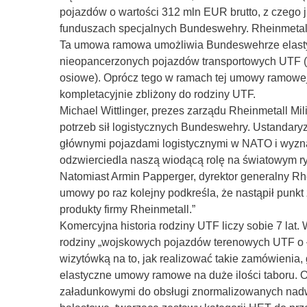
pojazdów o wartości 312 mln EUR brutto, z czego 
funduszach specjalnych Bundeswehry. Rheinmetall
Ta umowa ramowa umożliwia Bundeswehrze elastyc
nieopancerzonych pojazdów transportowych UTF (U
osiowe). Oprócz tego w ramach tej umowy ramowe
kompletacyjnie zbliżony do rodziny UTF.
Michael Wittlinger, prezes zarządu Rheinmetall Mi
potrzeb sił logistycznych Bundeswehry. Ustandary
głównymi pojazdami logistycznymi w NATO i wyznac
odzwierciedla naszą wiodącą rolę na światowym ry
Natomiast Armin Papperger, dyrektor generalny Rhe
umowy po raz kolejny podkreśla, że nastąpił punk
produkty firmy Rheinmetall.”
Komercyjna historia rodziny UTF liczy sobie 7 la
rodziny „wojskowych pojazdów terenowych UTF o ła
wizytówką na to, jak realizować takie zamówienia
elastyczne umowy ramowe na duże ilości taboru.
załadunkowymi do obsługi znormalizowanych nadwo