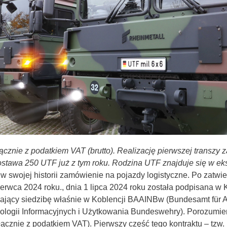
cznie z podatkiem VAT (brutto). Realizację pierwszej transzy
awa 250 UTF już z tym roku. Rodzina UTF znajduje się w eks
 swojej historii zamówienie na pojazdy logistyczne. Po zatwi
erwca 2024 roku., dnia 1 lipca 2024 roku została podpisana w
mający siedzibę właśnie w Koblencji BAAINBw (Bundesamt für A
nologii Informacyjnych i Użytkowania Bundeswehry). Porozumie
(łącznie z podatkiem VAT). Pierwszy część tego kontraktu – tzw