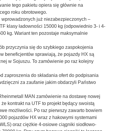
anie tego pakietu opiera się głównie na
ącego roku obrotowego.
i wprowadzonych już niezabezpieczonych –
F klasy ładowności 15000 kg (odpowiednio 3- i 4-
0 kg. Wariant ten pozostaje maksymalnie
sób przyczynia się do szybkiego zaspokojenia
ów beneficjentów sprawiają, że pojazdy HX są
znej w Sojuszu. To zamówienie po raz kolejny
od zaproszenia do składania ofert do podpisania
wdzięczni za zaufanie jakim obdarzyli Państwo
ie Rheinmetall MAN zamówienie na dostawę nowej
że kontrakt na UTF to projekt będący swoistą
nowe możliwości. Po raz pierwszy zawarto bowiem
 6000 pojazdów HX wraz z hakowymi systemami
LS) oraz ciężkie 4-osiowe ciągniki siodłowo-