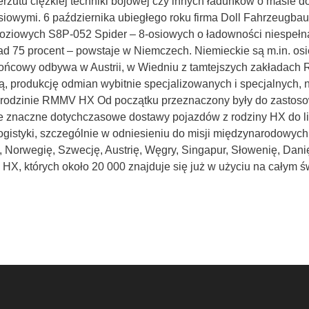
rzutu ciężkiej techniki bojowej czy innych ładunków o masie d
osiowymi. 6 października ubiegłego roku firma Doll Fahrzeug
ziowych S8P-052 Spider – 8-osiowych o ładowności niespełna
75 procent – powstaje w Niemczech. Niemieckie są m.in. osie, r
ońcowy odbywa w Austrii, w Wiedniu z tamtejszych zakładach
, produkcję odmian wybitnie specjalizowanych i specjalnych, 
 rodzinie
RMMV
HX Od początku przeznaczony były do zastoso
nie znaczne dotychczasowe dostawy pojazdów z rodziny HX do 
 logistyki, szczególnie w odniesieniu do misji międzynarodowy
ę, Norwegię, Szwecję, Austrię, Węgry, Singapur, Słowenię, Dan
X, których około 20 000 znajduje się już w użyciu na całym ś