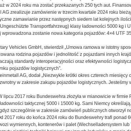
już w 2024 roku ma zostać przekazanych 250 tych aut. Finansow
 AG zrealizuje zamówienie w trzecim kwartale 2024 roku bież
zne zamawianie przez następnych siedem lat kolejnych ilośc
ngeschützte Transportfahrzeug) klasy ładowności 5000 kg i UT
j wprowadzona zostanie nowa kategoria pojazdów: 4×4 UTF 350
litary Vehicles GmbH, stwierdził „Umowa ramowa w istotny spo
zowana rodzina pojazdów i jednolitość z pojazdami innych kraj
zają standardy interoperacyjności oraz efektywności logistyc
nku pojazdów logistycznych”.
inmetall AG, dodał „Niezwykle krótki okres czterech miesięcy 
t zwrotny w zakresie zakupu pojazdów logistycznych. Jesteśmy 
t. W lipcu 2017 roku Bundeswehra złożyła w mianowicie w firm
downości taktycznej 5000 i 15000 kg. Sami Niemcy określają, 
, gdyż szczególnie w zakresie zamówień publicznych otworzył 
 Od 2017 roku do końca 2024 roku do Bundeswehry trafi ponad
zi wymiennych, kontenerów i palet (Wechselladersystem lub W