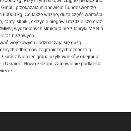
o 70000 kg. Przy czym bazowo ciągniki te łączono
bau GmbH przekazała mianowicie Bundeswehrze
 80000 kg. Co także ważne, duża część wartości
amy, silniki, skrzynie biegów i rozdzielcze oraz
RMMV
, wydzielonych strukturalnie z fabryki MAN-a
nieraz niszowych.
wań wojskowych i odznaczają się dużą
licznych odbiorców zagranicznych oznaczają
ch. Oprócz Niemiec grupa użytkowników obejmuje
ię i Ukrainę. Nowo złożone zamówienie podkreśla
wiecie.