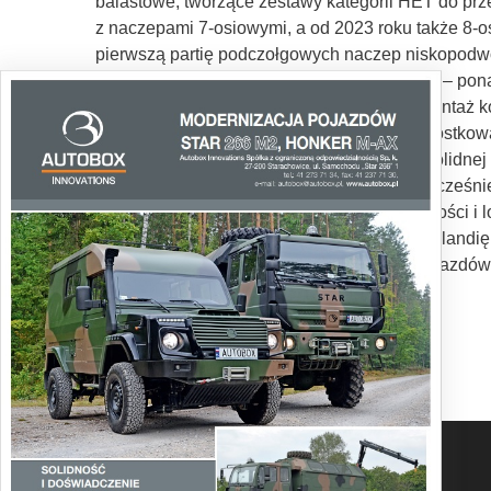
balastowe, tworzące zestawy kategorii HET do prze
z naczepami 7-osiowymi, a od 2023 roku także 8-
pierwszą partię podczołgowych naczep niskopodwo
dodanej tworzonej przy budowie WLS i UTF – ponad 
wiele elementów wyposażenia. Niemniej montaż k
odpowiadającej za małoseryjną, w tym jednostkową
Konstrukcyjnie UTF i WLS opierają się na solidnej
mobilnością, także w ciężkim terenie. Jednocześ
poważne korzyści w zakresie interoperacyjności i
obecnie Wielką Brytanię, Australię, Nową Zelandi
wysoki poziom akceptacji sprawdzonych pojazdów H
Tekst: Jarosław Brach
Zdjęcia: Producent