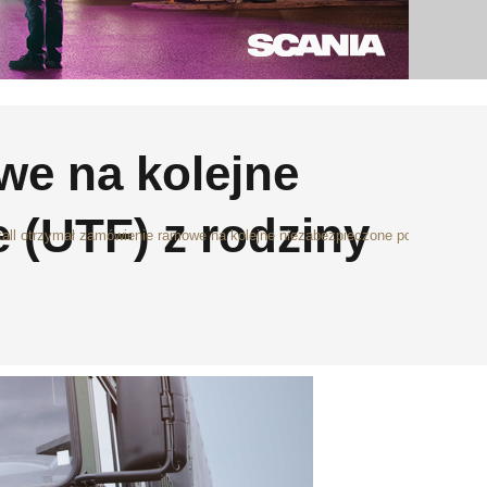
we na kolejne
 (UTF) z rodziny
all otrzymał zamówienie ramowe na kolejne niezabezpieczone pojazdy trans