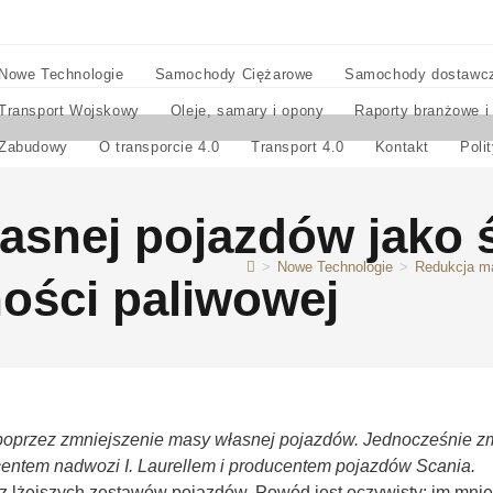
Nowe Technologie
Samochody Ciężarowe
Samochody dostawc
Transport Wojskowy
Oleje, samary i opony
Raporty branżowe i
Zabudowy
O transporcie 4.0
Transport 4.0
Kontakt
Poli
asnej pojazdów jako 
>
Nowe Technologie
>
Redukcja ma
ości paliwowej
poprzez zmniejszenie masy własnej pojazdów. Jednocześnie zm
entem nadwozi I. Laurellem i producentem pojazdów Scania.
z lżejszych zestawów pojazdów. Powód jest oczywisty: im mnie