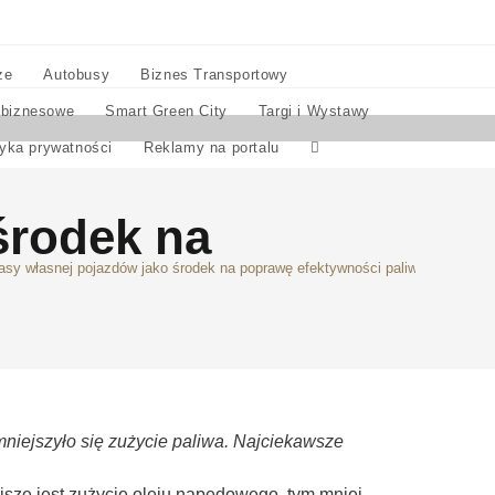
ze
Autobusy
Biznes Transportowy
 biznesowe
Smart Green City
Targi i Wystawy
tyka prywatności
Reklamy na portalu
środek na
sy własnej pojazdów jako środek na poprawę efektywności paliwowej
niejszyło się zużycie paliwa. Najciekawsze
jsze jest zużycie oleju napędowego, tym mniej