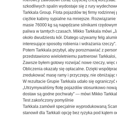
szkodliwych spalin wydostaje się z rury wydechowej
Tarkkala Group. Flota pojazdów tej firmy rodzinnej
ciężkie kabiny sypialne na mniejsze. Rozwiązanie
masie 76000 kg są napędzane silnikami rzędowymi, 
paliwa w tamtych czasach. Mikko Tarkkala mówi „
około dwudziestu kół. Dlatego używamy felg alumini
interesujące sposoby robienia i wdrażania rzeczy”.
Potem Tarkkala przybył, aby porozmawiać z person
przedstawiono wieloletniemu partnerowi Tarkkaloi, Re
Zawsze byłem gotowy rozwijać nowe rzeczy, więc 
Obliczenia okazały się opłacalne. Dzięki współpr
zredukować masę ramy i przyczepy, nie obniżając 
W rezultacie Grupie Tarkkala udało się ograniczy
„Utrzymywaliśmy flotę pojazdów stosunkowo nową,
dostaw są godne pochwały” — mówi Mikko Tarkkal
Test zakończony pomyślnie
Tarkkala zamówił specjalnie wyprodukowaną Scanię
stanowił dla Tarkkali opcję bez ryzyka pod kątem