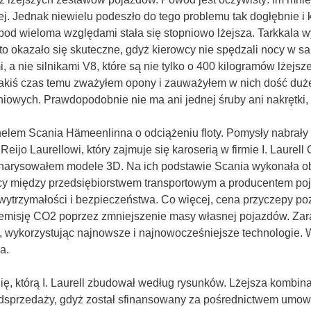
. Jednak niewielu podeszło do tego problemu tak dogłębnie i kr
 pod wieloma względami stała się stopniowo lżejsza. Tarkkala w
 to okazało się skuteczne, gdyż kierowcy nie spędzali nocy w 
a nie silnikami V8, które są nie tylko o 400 kilogramów lżejsz
Jakiś czas temu zważyłem opony i zauważyłem w nich dość duże
owych. Prawdopodobnie nie ma ani jednej śruby ani nakrętki, o 
elem Scania Hämeenlinna o odciążeniu floty. Pomysły nabrały 
ijo Laurellowi, który zajmuje się karoserią w firmie I. Laurell O
narysowałem modele 3D. Na ich podstawie Scania wykonała ob
acy między przedsiębiorstwem transportowym a producentem poj
wytrzymałości i bezpieczeństwa. Co więcej, cena przyczepy poz
ć emisję CO2 poprzez zmniejszenie masy własnej pojazdów. Zar
 wykorzystując najnowsze i najnowocześniejsze technologie. 
a.
, którą I. Laurell zbudował według rysunków. Lżejsza kombina
 odsprzedaży, gdyż został sfinansowany za pośrednictwem umow