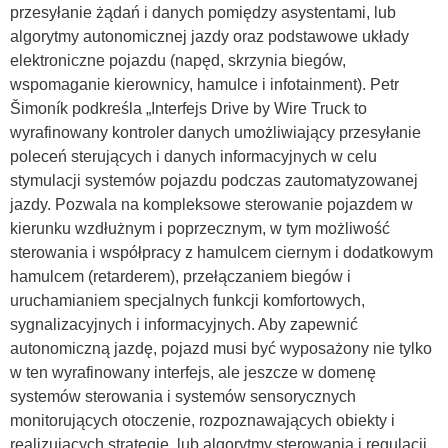
przesyłanie żądań i danych pomiędzy asystentami, lub
algorytmy autonomicznej jazdy oraz podstawowe układy
elektroniczne pojazdu (napęd, skrzynia biegów,
wspomaganie kierownicy, hamulce i infotainment). Petr
Šimoník podkreśla „Interfejs Drive by Wire Truck to
wyrafinowany kontroler danych umożliwiający przesyłanie
poleceń sterujących i danych informacyjnych w celu
stymulacji systemów pojazdu podczas zautomatyzowanej
jazdy. Pozwala na kompleksowe sterowanie pojazdem w
kierunku wzdłużnym i poprzecznym, w tym możliwość
sterowania i współpracy z hamulcem ciernym i dodatkowym
hamulcem (retarderem), przełączaniem biegów i
uruchamianiem specjalnych funkcji komfortowych,
sygnalizacyjnych i informacyjnych. Aby zapewnić
autonomiczną jazdę, pojazd musi być wyposażony nie tylko
w ten wyrafinowany interfejs, ale jeszcze w domenę
systemów sterowania i systemów sensorycznych
monitorujących otoczenie, rozpoznawających obiekty i
realizujących strategie, lub algorytmy sterowania i regulacji