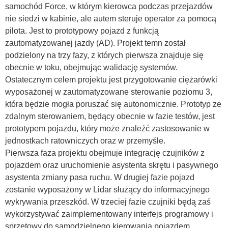
samochód Force, w którym kierowca podczas przejazdów
nie siedzi w kabinie, ale autem steruje operator za pomocą
pilota. Jest to prototypowy pojazd z funkcją
zautomatyzowanej jazdy (AD). Projekt temn został
podzielony na trzy fazy, z których pierwsza znajduje się
obecnie w toku, obejmując walidację systemów.
Ostatecznym celem projektu jest przygotowanie ciężarówki
wyposażonej w zautomatyzowane sterowanie poziomu 3,
która będzie mogła poruszać się autonomicznie. Prototyp ze
zdalnym sterowaniem, będący obecnie w fazie testów, jest
prototypem pojazdu, który może znaleźć zastosowanie w
jednostkach ratowniczych oraz w przemyśle.
Pierwsza faza projektu obejmuje integrację czujników z
pojazdem oraz uruchomienie asystenta skrętu i pasywnego
asystenta zmiany pasa ruchu. W drugiej fazie pojazd
zostanie wyposażony w Lidar służący do informacyjnego
wykrywania przeszkód. W trzeciej fazie czujniki będą zaś
wykorzystywać zaimplementowany interfejs programowy i
sprzętowy do samodzielnego kierowania pojazdem,