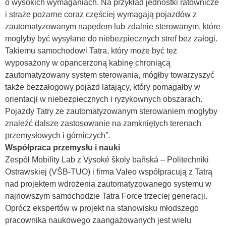
o wysokich wymaganiach. Na przykład jednostki ratownicze
i straże pożarne coraz częściej wymagają pojazdów z
zautomatyzowanym napędem lub zdalnie sterowanym, które
mogłyby być wysyłane do niebezpiecznych stref bez załogi.
Takiemu samochodowi Tatra, który może być też
wyposażony w opancerzoną kabinę chroniącą
zautomatyzowany system sterowania, mógłby towarzyszyć
także bezzałogowy pojazd latający, który pomagałby w
orientacji w niebezpiecznych i ryzykownych obszarach.
Pojazdy Tatry ze zautomatyzowanym sterowaniem mogłyby
znaleźć dalsze zastosowanie na zamkniętych terenach
przemysłowych i górniczych”.
Współpraca przemysłu i nauki
Zespół Mobility Lab z Vysoké školy baňská – Politechniki
Ostrawskiej (VŠB-TUO) i firma Valeo współpracują z Tatrą
nad projektem wdrożenia zautomatyzowanego systemu w
najnowszym samochodzie Tatra Force trzeciej generacji.
Oprócz ekspertów w projekt na stanowisku młodszego
pracownika naukowego zaangażowanych jest wielu