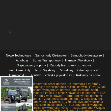
Nowe Technologie
Samochody Ciężarowe
Samochody dostawcze
Autobusy
Biznes Transportowy
Transport Wojskowy
Oleje, samary i opony
Raporty branżowe i biznesowe
Smart Green City
Targi i Wystawy
Zabudowy
O transporcie 4.0
Transport 4.0
Kontakt
Polityka prywatności
Reklamy na portalu
Systematyczne pobieranie treści, danych lub informacji z tej strony
internetowej (web scraping) oraz eksploracja tekstu i danych (TDM) (w tym
pobieranie i eksploracyjna analiza danych, indeksowanie stron
internetowych, korzystanie z treści lub przeszukiwanie z pobieraniem baz
danych), czy to przez roboty, web crawlers, oprogramowanie, narzędzia
lub dowolną manualną lub zautomatyzowaną metodą, w celu tworzenia
lub rozwoju oprogramowania, w tym m.in. szkolenia systemów uczenia
maszynowego lub sztucznej inteligencji (AI), bez uprzedniej, wyraźnej
zgody wydawców serwisu www.transport40.com jest zabronione. Wyjątek
stanowią jedynie sytuacje, w których treści, dane lub informacje są