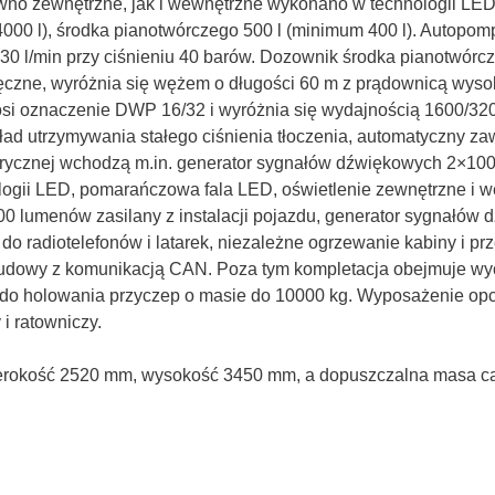
wno zewnętrzne, jak i wewnętrzne wykonano w technologii LE
4000 l), środka pianotwórczego 500 l (minimum 400 l). Autopo
i 430 l/min przy ciśnieniu 40 barów. Dozownik środka pianotwór
i ręczne, wyróżnia się wężem o długości 60 m z prądownicą wyso
i oznaczenie DWP 16/32 i wyróżnia się wydajnością 1600/320
d utrzymywania stałego ciśnienia tłoczenia, automatyczny za
ektrycznej wchodzą m.in. generator sygnałów dźwiękowych 2×100
logii LED, pomarańczowa fala LED, oświetlenie zewnętrzne i w
 lumenów zasilany z instalacji pojazdu, generator sygnałów 
 do radiotelefonów i latarek, niezależne ogrzewanie kabiny i p
zabudowy z komunikacją CAN. Poza tym kompletacja obejmuje wyc
o holowania przyczep o masie do 10000 kg. Wyposażenie opcjo
i ratowniczy.
zerokość 2520 mm, wysokość 3450 mm, a dopuszczalna masa ca