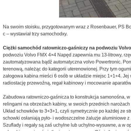
Na swoim stoisku, przygotowanym wraz z Rosenbauer, PS Bocar
c – wystawiał trzy samochodxy.
Ciężki samochód ratowniczo-gaśniczy na podwoziu Volv
podwoziu Volvo FMX 4×4 Napęd zapewnia mu 13-litrowy, rzę
zautomatyzowana bądź automatyczna volvo Powertronic. Ponie
terenową, należąc do kategorii uterenowionej. Przy tym ogu
załogowa kabina mieści 6 osób w układzie miejsc 1+1+4. Jej 
radiostację przewoźną, regał kabinowy i mocowanie aparatów
Zabudowa ratowniczo-gaśnicza to konstrukcja samonośna, w 
relingami na obrzeżach kabiny, w swoich przednich narożach z
Układ schowków to 3+3+1, czyli symetrycznie po każdej ze st
schowki osłaniają pyło- i wodoszczelne żaluzje aluminiowe 
Szuflady i regały są zaś uchylne lub uchylno-wysuwne, a w 