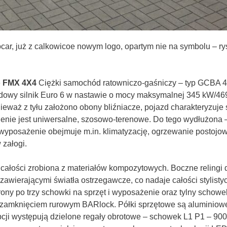
, już z calkowicoe nowym logo, opartym nie na symbolu – rysun
o FMX 4X4
Ciężki samochód ratowniczo-gaśniczy – typ GCBA 4/
dowy silnik Euro 6 w nastawie o mocy maksymalnej 345 kW/46
waż z tyłu założono obony bliźniacze, pojazd charakteryzuje 
mienie jest uniwersalne, szosowo-terenowe. Do tego wydłużona
wyposażenie obejmuje m.in. klimatyzację, ogrzewanie postojow
 załogi.
całości zrobiona z materiałów kompozytowych. Boczne relingi
awierającymi światła ostrzegawcze, co nadaje całości stylistyc
rony po trzy schowki na sprzęt i wyposażenie oraz tylny schow
z zamknięciem rurowym BARlock. Półki sprzętowe są aluminiowe,
opcji występują dzielone regały obrotowe – schowek L1 P1 – 9