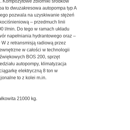
D. Kompozytowe zbiorniki środków
mpa to dwuzakresowa autopompa typ A
czego pozwala na uzyskiwanie stężeń
kociśnieniową – przedmuch linii
0 l/min. Do tego w ramach układu
wór napełniania hydrantowego oraz –
 W z retransmisją radiową przez
ewnętrzne w całości w technologii
dźwiękowych BOS 200, sprzęt
rzedziału autopompy, klimatyzacja
iągarkę elektryczną 8 ton w
nalne to z kolei m.in.
łkowita 21000 kg.