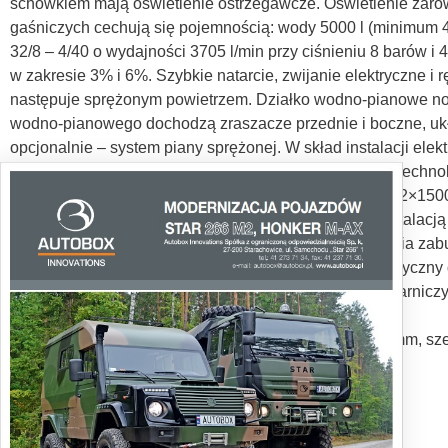
schowkiem mają oświetlenie ostrzegawcze. Oświetlenie zaró
gaśniczych cechują się pojemnością: wody 5000 l (minimum 
32/8 – 4/40 o wydajności 3705 l/min przy ciśnieniu 8 barów 
w zakresie 3% i 6%. Szybkie natarcie, zwijanie elektryczne 
następuje sprężonym powietrzem. Działko wodno-pianowe nos
wodno-pianowego dochodzą zraszacze przednie i boczne, ukła
opcjonalnie – system piany sprężonej. W skład instalacji el
Bluetooth, sygnalizacja pojazdu uprzywilejowanego w techno
LED, sterowany bezprzewodowo maszt oświetleniowy 2×15000
łączności radiowej radiostacja przewoźna, podest z instalacją
kabiny, fala świetlna, kamera cofania i system sterowania 
zabudowie kompozytowej i zaczep holowniczy automatyczny d
wyspecyfikowany przez konkretnego klienta sprzęt pożarniczy 
Wymiary tego pojazdu są następujące: długość: 9330 mm, s
Tekst: Jarosław Brach
Zdjęcia: Jarosław Brach