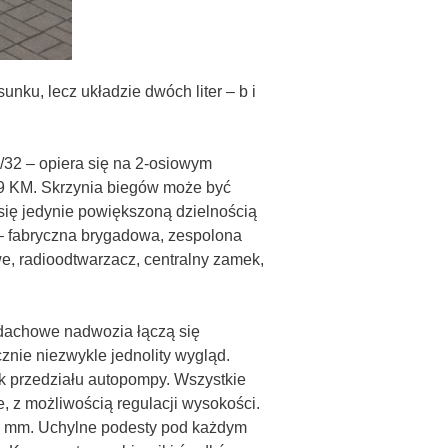
ku, lecz układzie dwóch liter – b i
32 – opiera się na 2-osiowym
9 KM. Skrzynia biegów może być
się jedynie powiększoną dzielnością
 – fabryczna brygadowa, zespolona
e, radioodtwarzacz, centralny zamek,
 dachowe nadwozia łączą się
znie niezwykle jednolity wygląd.
ek przedziału autopompy. Wszystkie
 z możliwością regulacji wysokości.
00 mm. Uchylne podesty pod każdym