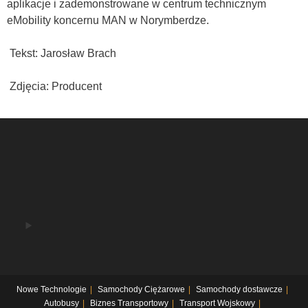
aplikacje i zademonstrowane w centrum technicznym
eMobility koncernu MAN w Norymberdze.
Tekst: Jarosław Brach
Zdjęcia: Producent
Nowe Technologie
Samochody Ciężarowe
Samochody dostawcze
Autobusy
Biznes Transportowy
Transport Wojskowy