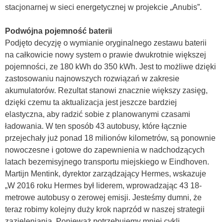
stacjonarnej w sieci energetycznej w projekcie „Anubis”.
Podwójna pojemność baterii
Podjęto decyzję o wymianie oryginalnego zestawu baterii
na całkowicie nowy system o prawie dwukrotnie większej
pojemności, ze 180 kWh do 350 kWh. Jest to możliwe dzięki
zastosowaniu najnowszych rozwiązań w zakresie
akumulatorów. Rezultat stanowi znacznie większy zasięg,
dzięki czemu ta aktualizacja jest jeszcze bardziej
elastyczna, aby radzić sobie z planowanymi czasami
ładowania. W ten sposób 43 autobusy, które łącznie
przejechały już ponad 18 milionów kilometrów, są ponownie
nowoczesne i gotowe do zapewnienia w nadchodzących
latach bezemisyjnego transportu miejskiego w Eindhoven.
Martijn Mentink, dyrektor zarządzający Hermes, wskazuje
„W 2016 roku Hermes był liderem, wprowadzając 43 18-
metrowe autobusy o zerowej emisji. Jesteśmy dumni, że
teraz robimy kolejny duży krok naprzód w naszej strategii
zazieleniania. Ponieważ potrzebujemy mniej cykli