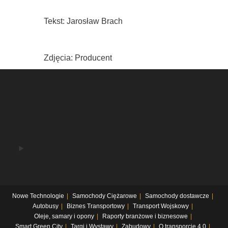
Tekst: Jarosław Brach
Zdjęcia: Producent
Nowe Technologie
Samochody Ciężarowe
Samochody dostawcze
Autobusy
Biznes Transportowy
Transport Wojskowy
Oleje, samary i opony
Raporty branżowe i biznesowe
Smart Green City
Targi i Wystawy
Zabudowy
O transporcie 4.0