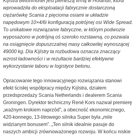
Kijlstra Betonmortel jest pierwszą firmą w Holandii, która
wprowadziła do eksploatacji fabrycznie dostarczoną
ciężarówkę Scania z pięcioma osiami w układzie
napędowym 10×4/6i konfiguracją potrójnej osi Wide Spread.
To unikatowe rozwiązanie fabryczne, w którym podwozie
wyposażono w potrójną oś szeroko rozstawną, co pozwala
na osiągnięcie dopuszczalnej masy całkowitej wynoszącej
49000 kg. Dla Kijlstry ta rozbudowa oznacza znaczący
wzrost ładowności i w rezultacie bardziej efektywne
wykorzystanie taboru w logistyce betonu.
Opracowanie tego innowacyjnego rozwiązania stanowi
efekt ścisłej współpracy między Kijlstra, działem
przedsprzedaży Scania Netherlands i dealerem Scania
Groningen. Dyrektor techniczny René Kors nazwał premierę
„ważnym krokiem naprzód”, a obecność ekonomicznego,
420-konnego, 13-litrowego silnika Super była „mile
widzianym bonusem”. „Ten silnik idealnie pasuje do
naszych ambicji zrównoważonego rozwoju. W końcu niskie