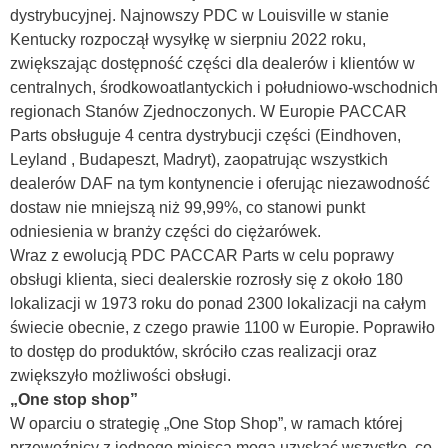
dystrybucyjnej. Najnowszy PDC w Louisville w stanie
Kentucky rozpoczął wysyłkę w sierpniu 2022 roku,
zwiększając dostępność części dla dealerów i klientów w
centralnych, środkowoatlantyckich i południowo-wschodnich
regionach Stanów Zjednoczonych. W Europie PACCAR
Parts obsługuje 4 centra dystrybucji części (Eindhoven,
Leyland , Budapeszt, Madryt), zaopatrując wszystkich
dealerów DAF na tym kontynencie i oferując niezawodność
dostaw nie mniejszą niż 99,99%, co stanowi punkt
odniesienia w branży części do ciężarówek.
Wraz z ewolucją PDC PACCAR Parts w celu poprawy
obsługi klienta, sieci dealerskie rozrosły się z około 180
lokalizacji w 1973 roku do ponad 2300 lokalizacji na całym
świecie obecnie, z czego prawie 1100 w Europie. Poprawiło
to dostęp do produktów, skróciło czas realizacji oraz
zwiększyło możliwości obsługi.
„One stop shop”
W oparciu o strategię „One Stop Shop”, w ramach której
przewoźnicy z jednego miejsca mogą uzyskać wszystko, co