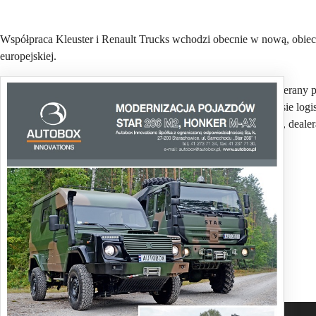
Współpraca Kleuster i Renault Trucks wchodzi obecnie w nową, obiec
europejskiej.
Opierając się na dziesięcioletnim doświadczeniu, Kleuster, wspierany
bezpieczeństwa, aby zaoferować wydajne rozwiązanie w zakresie logist
w salonie rowerów cargo w Centrum Zero Emisji Bluekens BV, dealer
Tekst: Jarosław Brach
Zdjęcia: Producent