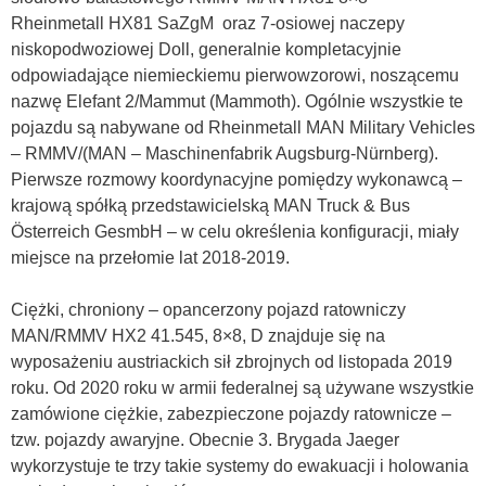
Rheinmetall HX81 SaZgM oraz 7-osiowej naczepy
niskopodwoziowej Doll, generalnie kompletacyjnie
odpowiadające niemieckiemu pierwowzorowi, noszącemu
nazwę Elefant 2/Mammut (Mammoth). Ogólnie wszystkie te
pojazdu są nabywane od Rheinmetall MAN Military Vehicles
– RMMV/(MAN – Maschinenfabrik Augsburg-Nürnberg).
Pierwsze rozmowy koordynacyjne pomiędzy wykonawcą –
krajową spółką przedstawicielską MAN Truck & Bus
Österreich GesmbH – w celu określenia konfiguracji, miały
miejsce na przełomie lat 2018-2019.
Ciężki, chroniony – opancerzony pojazd ratowniczy
MAN/RMMV HX2 41.545, 8×8, D znajduje się na
wyposażeniu austriackich sił zbrojnych od listopada 2019
roku. Od 2020 roku w armii federalnej są używane wszystkie
zamówione ciężkie, zabezpieczone pojazdy ratownicze –
tzw. pojazdy awaryjne. Obecnie 3. Brygada Jaeger
wykorzystuje te trzy takie systemy do ewakuacji i holowania