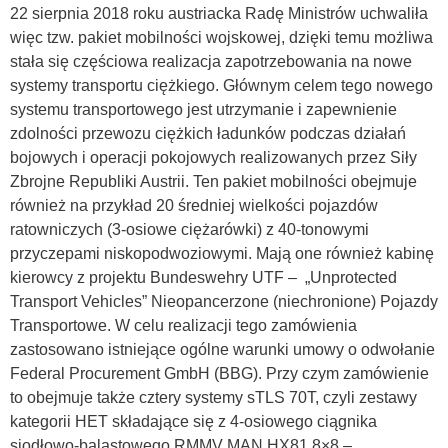
22 sierpnia 2018 roku austriacka Radę Ministrów uchwaliła
więc tzw. pakiet mobilności wojskowej, dzięki temu możliwa
stała się częściowa realizacja zapotrzebowania na nowe
systemy transportu ciężkiego. Głównym celem tego nowego
systemu transportowego jest utrzymanie i zapewnienie
zdolności przewozu ciężkich ładunków podczas działań
bojowych i operacji pokojowych realizowanych przez Siły
Zbrojne Republiki Austrii. Ten pakiet mobilności obejmuje
również na przykład 20 średniej wielkości pojazdów
ratowniczych (3-osiowe ciężarówki) z 40-tonowymi
przyczepami niskopodwoziowymi. Mają one również kabinę
kierowcy z projektu Bundeswehry UTF – „Unprotected
Transport Vehicles” Nieopancerzone (niechronione) Pojazdy
Transportowe. W celu realizacji tego zamówienia
zastosowano istniejące ogólne warunki umowy o odwołanie
Federal Procurement GmbH (BBG). Przy czym zamówienie
to obejmuje także cztery systemy sTLS 70T, czyli zestawy
kategorii HET składające się z 4-osiowego ciągnika
siodłowo-balastowego RMMV MAN HX81 8×8 –