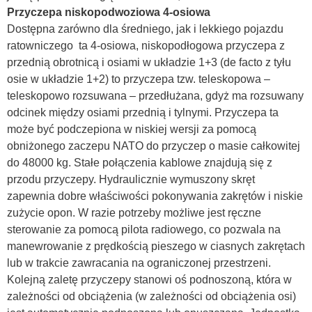
Przyczepa niskopodwoziowa 4-osiowa
Dostępna zarówno dla średniego, jak i lekkiego pojazdu
ratowniczego ta 4-osiowa, niskopodłogowa przyczepa z
przednią obrotnicą i osiami w układzie 1+3 (de facto z tyłu
osie w układzie 1+2) to przyczepa tzw. teleskopowa –
teleskopowo rozsuwana – przedłużana, gdyż ma rozsuwany
odcinek między osiami przednią i tylnymi. Przyczepa ta
może być podczepiona w niskiej wersji za pomocą
obniżonego zaczepu NATO do przyczep o masie całkowitej
do 48000 kg. Stałe połączenia kablowe znajdują się z
przodu przyczepy. Hydraulicznie wymuszony skręt
zapewnia dobre właściwości pokonywania zakrętów i niskie
zużycie opon. W razie potrzeby możliwe jest ręczne
sterowanie za pomocą pilota radiowego, co pozwala na
manewrowanie z prędkością pieszego w ciasnych zakrętach
lub w trakcie zawracania na ograniczonej przestrzeni.
Kolejną zaletę przyczepy stanowi oś podnoszoną, która w
zależności od obciążenia (w zależności od obciążenia osi)