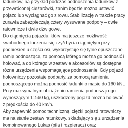
ładunków, na przykład podczas podnoszenia ładunków z
przewróconej ciężarówki, zanim będzie można ustawić
pojazd lub wyciągnąć go z rowu. Stabilizację w trakcie pracy
żurawia zabezpieczają cztery wysuwane podpory – dwie
ratownicze i dwie dźwigowe.
Do ciągnięcia pojazdu, który ma jeszcze możliwość
swobodnego toczenia się czy/i bycia ciągniętym przy
podniesieniu części osi, wykorzystuje się tylne opuszczane
ramię podnoszące, za pomocą którego można go podnosić i
holować, a do którego w zestawie akcesoriów są dostępne
różne urządzenia wspomagające podnoszenie. Gdy pojazd
holowniczy pozostaje podparty, za pomocą ramienia
podnoszącego można podnosić ładunki o masie do 160 kN,.
Przy maksymalnym obciążeniu ramienia podnoszącego
wynoszącym 11560 kg, uszkodzony pojazd można holować
z prędkością do 40 km/h.
Aby zapewnić pomoc techniczną, ciężki pojazd ratowniczy
ma na stanie zestaw ratunkowy, składający się z urządzenia
kombinowanego Lukas (piła i rozpieracz) oraz