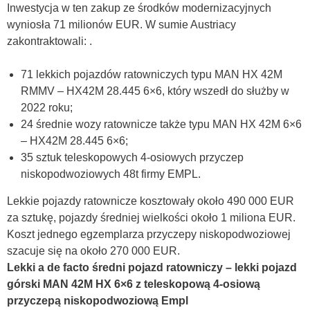
Inwestycja w ten zakup ze środków modernizacyjnych
wyniosła 71 milionów EUR. W sumie Austriacy
zakontraktowali: .
71 lekkich pojazdów ratowniczych typu MAN HX 42M
RMMV – HX42M 28.445 6×6, który wszedł do służby w
2022 roku;
24 średnie wozy ratownicze także typu MAN HX 42M 6×6
– HX42M 28.445 6×6;
35 sztuk teleskopowych 4-osiowych przyczep
niskopodwoziowych 48t firmy EMPL.
Lekkie pojazdy ratownicze kosztowały około 490 000 EUR
za sztukę, pojazdy średniej wielkości około 1 miliona EUR.
Koszt jednego egzemplarza przyczepy niskopodwoziowej
szacuje się na około 270 000 EUR.
Lekki a de facto średni pojazd ratowniczy – lekki pojazd
górski MAN 42M HX 6×6 z teleskopową 4-osiową
przyczepą niskopodwoziową Empl