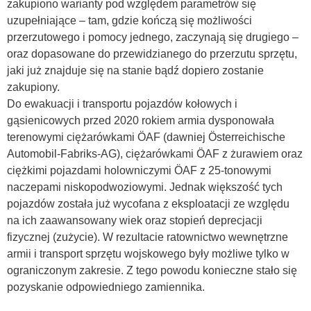
zakupiono warianty pod względem parametrów się
uzupełniające – tam, gdzie kończą się możliwości
przerzutowego i pomocy jednego, zaczynają się drugiego –
oraz dopasowane do przewidzianego do przerzutu sprzętu,
jaki już znajduje się na stanie bądź dopiero zostanie
zakupiony.
Do ewakuacji i transportu pojazdów kołowych i
gąsienicowych przed 2020 rokiem armia dysponowała
terenowymi ciężarówkami ÖAF (dawniej Österreichische
Automobil-Fabriks-AG), ciężarówkami ÖAF z żurawiem oraz
ciężkimi pojazdami holowniczymi ÖAF z 25-tonowymi
naczepami niskopodwoziowymi. Jednak większość tych
pojazdów została już wycofana z eksploatacji ze względu
na ich zaawansowany wiek oraz stopień deprecjacji
fizycznej (zużycie). W rezultacie ratownictwo wewnętrzne
armii i transport sprzętu wojskowego były możliwe tylko w
ograniczonym zakresie. Z tego powodu konieczne stało się
pozyskanie odpowiedniego zamiennika.