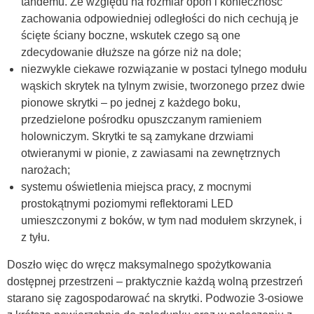
tandemu. Ze względu na rozmiar opon i konieczność
zachowania odpowiedniej odległości do nich cechują je
ścięte ściany boczne, wskutek czego są one
zdecydowanie dłuższe na górze niż na dole;
niezwykle ciekawe rozwiązanie w postaci tylnego modułu
wąskich skrytek na tylnym zwisie, tworzonego przez dwie
pionowe skrytki – po jednej z każdego boku,
przedzielone pośrodku opuszczanym ramieniem
holowniczym. Skrytki te są zamykane drzwiami
otwieranymi w pionie, z zawiasami na zewnętrznych
narożach;
systemu oświetlenia miejsca pracy, z mocnymi
prostokątnymi poziomymi reflektorami LED
umieszczonymi z boków, w tym nad modułem skrzynek, i
z tyłu.
Doszło więc do wręcz maksymalnego spożytkowania
dostępnej przestrzeni – praktycznie każdą wolną przestrzeń
starano się zagospodarować na skrytki. Podwozie 3-osiowe