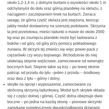
około 1,2-1,4 m, z dolnymi burtami o wysokości około 1 m
odchylanymi do dołu oraz górną plandekę na stelażu, z
naciągiem i zaczepianiem linek na burtach. Zwraca
uwagę, że górna część stelaża jest zwężona, tworząc
jakby moduł dostawiony na szerszej podstawie. Skrzynia
ta jest przelotowa, mieści ładunki o masie do około 2000
kg oraz po zsunięciu plandeki może być ładowana z
boków i od góry, od góry przy pomocy pokładowego
żurawia. W skrzyni tej zmieści się więc power-pack z
ciężarówki czy wozu bojowego. Wchodzenie do niej
ułatwiają stopnie wejściowe, zamocowane od wewnątrz
bocznych burt. Stopnie takie są trzy – po lewej stronie
patrząc od przodu do tyłu –jeden z przodu – środkowy
oraz dwa z tyłu – górny i dolny;
skrytki na sprzęt i wyposażenie, zamocowane za
skróconą skrzynią ładunkową. Moduł tych skrytek składa
się z części dolnej i górnej. Część dolna obejmuje dwie
boczne – po jedna na każdą stronę – pionowe skrzynki
zamykane symetrycznymi dwuskrzydłowymi drzwiami