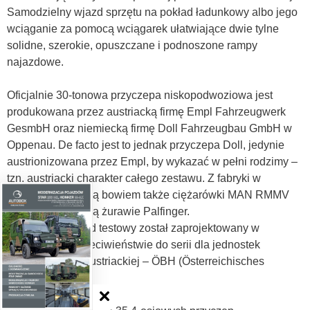
Samodzielny wjazd sprzętu na pokład ładunkowy albo jego
wciąganie za pomocą wciągarek ułatwiające dwie tylne
solidne, szerokie, opuszczane i podnoszone rampy
najazdowe.
Oficjalnie 30-tonowa przyczepa niskopodwoziowa jest
produkowana przez austriacką firmę Empl Fahrzeugwerk
GesmbH oraz niemiecką firmę Doll Fahrzeugbau GmbH w
Oppenau. De facto jest to jednak przyczepa Doll, jedynie
austrionizowana przez Empl, by wykazać w pełni rodzimy –
tzn. austriacki charakter całego zestawu. Z fabryki w
Wiedniu pochodzą bowiem także ciężarówki MAN RMMV
oraz austriackie są żurawie Palfinger.
Oryginalny pojazd testowy został zaprojektowany w
kamuflażu, w przeciwieństwie do serii dla jednostek
lądowych armii austriackiej – ÖBH (Österreichisches
Bundesheer).