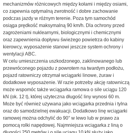
mechanizmów różnicowych między kołami i między osiami,
co zapewnia optymalną zwrotność i dobre zachowanie
podczas jazdy w różnym terenie. Poza tym samochód
osiąga prędkość maksymalną 90 km/h. Dla ochrony przed
zagrożeniami nuklearnymi, biologicznymi i chemicznymi
oraz zapewnienia dopływu świeżego powietrza do kabiny
kierowcy, wyposażenie stanowi jeszcze system ochrony i
wentylacji ABC.
W celu umieszczenia uszkodzonego, zaklinowanego lub
przewróconego pojazdu z powrotem na twardym podłożu,
pojazd ratowniczy otrzymał wciągarki linowe, żuraw i
dodatkowe wyposażenie. W razie potrzeby akcję ratowniczą
może wspomóc także wciągarka ramowa o sile uciągu 120
kN (ok. 12 t), której użyteczna długość liny wynosi 60 m.
Może być również używana jako wciągarka przednia i tylna
oraz do samodzielnej ewakuacji. Dodatkowo linę wciągarki
ramowej można odchylić do 90° w lewo lub w prawo za
pomocą rolki napędowej. Najmniejsza wciągarka z liną o
długości 250 metrów i o sile uciągu 10 kN służy jako