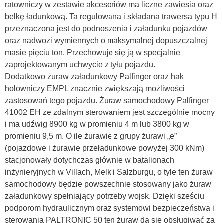
ratowniczy w zestawie akcesoriów ma liczne zawiesia oraz
belkę ładunkową. Ta regulowana i składana trawersa typu H
przeznaczona jest do podnoszenia i załadunku pojazdów
oraz nadwozi wymiennych o maksymalnej dopuszczalnej
masie pięciu ton. Przechowuje się ją w specjalnie
zaprojektowanym uchwycie z tyłu pojazdu.
Dodatkowo żuraw załadunkowy Palfinger oraz hak
holowniczy EMPL znacznie zwiększają możliwości
zastosowań tego pojazdu. Żuraw samochodowy Palfinger
41002 EH ze zdalnym sterowaniem jest szczególnie mocny
i ma udźwig 8900 kg w promieniu 4 m lub 3800 kg w
promieniu 9,5 m. O ile żurawie z grupy żurawi „e”
(pojazdowe i żurawie przeładunkowe powyżej 300 kNm)
stacjonowały dotychczas głównie w batalionach
inżynieryjnych w Villach, Melk i Salzburgu, o tyle ten żuraw
samochodowy będzie powszechnie stosowany jako żuraw
załadunkowy spełniający potrzeby wojsk. Dzięki sześciu
podporom hydraulicznym oraz systemowi bezpieczeństwa i
sterowania PALTRONIC 50 ten żuraw da się obsługiwać za