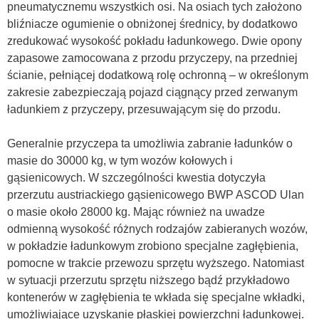
pneumatycznemu wszystkich osi. Na osiach tych założono
bliźniacze ogumienie o obniżonej średnicy, by dodatkowo
zredukować wysokość pokładu ładunkowego. Dwie opony
zapasowe zamocowana z przodu przyczepy, na przedniej
ścianie, pełniącej dodatkową rolę ochronną – w określonym
zakresie zabezpieczają pojazd ciągnący przed zerwanym
ładunkiem z przyczepy, przesuwającym się do przodu.
Generalnie przyczepa ta umożliwia zabranie ładunków o
masie do 30000 kg, w tym wozów kołowych i
gąsienicowych. W szczególności kwestia dotyczyła
przerzutu austriackiego gąsienicowego BWP ASCOD Ulan
o masie około 28000 kg. Mając również na uwadze
odmienną wysokość różnych rodzajów zabieranych wozów,
w pokładzie ładunkowym zrobiono specjalne zagłębienia,
pomocne w trakcie przewozu sprzętu wyższego. Natomiast
w sytuacji przerzutu sprzętu niższego bądź przykładowo
kontenerów w zagłębienia te wkłada się specjalne wkładki,
umożliwiające uzyskanie płaskiej powierzchni ładunkowej.