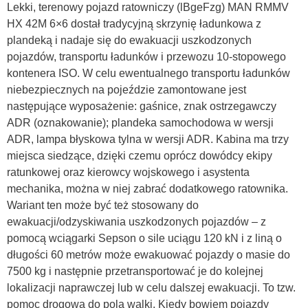
Lekki, terenowy pojazd ratowniczy (lBgeFzg) MAN RMMV
HX 42M 6×6 dostał tradycyjną skrzynię ładunkowa z
plandeką i nadaje się do ewakuacji uszkodzonych
pojazdów, transportu ładunków i przewozu 10-stopowego
kontenera ISO. W celu ewentualnego transportu ładunków
niebezpiecznych na pojeździe zamontowane jest
następujące wyposażenie: gaśnice, znak ostrzegawczy
ADR (oznakowanie); plandeka samochodowa w wersji
ADR, lampa błyskowa tylna w wersji ADR. Kabina ma trzy
miejsca siedzące, dzięki czemu oprócz dowódcy ekipy
ratunkowej oraz kierowcy wojskowego i asystenta
mechanika, można w niej zabrać dodatkowego ratownika.
Wariant ten może być też stosowany do
ewakuacji/odzyskiwania uszkodzonych pojazdów – z
pomocą wciągarki Sepson o sile uciągu 120 kN i z liną o
długości 60 metrów może ewakuować pojazdy o masie do
7500 kg i następnie przetransportować je do kolejnej
lokalizacji naprawczej lub w celu dalszej ewakuacji. To tzw.
pomoc drogowa do pola walki. Kiedy bowiem pojazdy