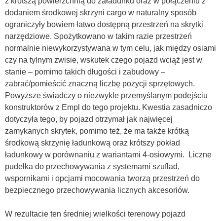
z krótszą powierzchnią do załadunku oraz w połączeniu z
dodaniem środkowej skrzyni cargo w naturalny sposób
ograniczyły bowiem łatwo dostępną przestrzeń na skrytki
narzędziowe. Spożytkowano w takim razie przestrzeń
normalnie niewykorzystywana w tym celu, jak między osiami
czy na tylnym zwisie, wskutek czego pojazd wciąż jest w
stanie – pomimo takich długości i zabudowy –
zabrać/pomieścić znaczną liczbę pozycji sprzętowych.
Powyższe świadczy o niezwykle przemyślanym podejściu
konstruktorów z Empl do tego projektu. Kwestia zasadniczo
dotyczyła tego, by pojazd otrzymał jak najwięcej
zamykanych skrytek, pomimo też, że ma także krótką
środkową skrzynię ładunkową oraz krótszy pokład
ładunkowy w porównaniu z wariantami 4-osiowymi. Liczne
pudełka do przechowywania z systemami szuflad,
wspornikami i opcjami mocowania tworzą przestrzeń do
bezpiecznego przechowywania licznych akcesoriów.
W rezultacie ten średniej wielkości terenowy pojazd