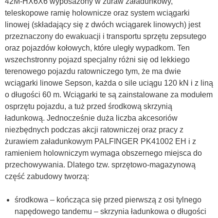
42M-HX6X6 wyposażony w żuraw załadunkowy,
teleskopowe ramię holownicze oraz system wciągarki
linowej (składający się z dwóch wciągarek linowych) jest
przeznaczony do ewakuacji i transportu sprzętu zepsutego
oraz pojazdów kołowych, które uległy wypadkom. Ten
wszechstronny pojazd specjalny różni się od lekkiego
terenowego pojazdu ratowniczego tym, że ma dwie
wciągarki linowe Sepson, każda o sile uciągu 120 kN i z liną
o długości 60 m. Wciągarki te są zainstalowane za modułem
osprzętu pojazdu, a tuż przed środkową skrzynią
ładunkową. Jednocześnie duża liczba akcesoriów
niezbędnych podczas akcji ratowniczej oraz pracy z
żurawiem załadunkowym PALFINGER PK41002 EH i z
ramieniem holowniczym wymaga obszernego miejsca do
przechowywania. Dlatego tzw. sprzętowo-magazynową
część zabudowy tworzą:
środkowa – kończąca się przed pierwszą z osi tylnego
napędowego tandemu – skrzynia ładunkowa o długości