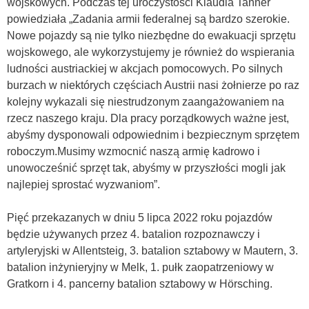
wojskowych. Podczas tej uroczystości Klaudia Tanner
powiedziała „Zadania armii federalnej są bardzo szerokie.
Nowe pojazdy są nie tylko niezbędne do ewakuacji sprzętu
wojskowego, ale wykorzystujemy je również do wspierania
ludności austriackiej w akcjach pomocowych. Po silnych
burzach w niektórych częściach Austrii nasi żołnierze po raz
kolejny wykazali się niestrudzonym zaangażowaniem na
rzecz naszego kraju. Dla pracy porządkowych ważne jest,
abyśmy dysponowali odpowiednim i bezpiecznym sprzętem
roboczym.Musimy wzmocnić naszą armię kadrowo i
unowocześnić sprzęt tak, abyśmy w przyszłości mogli jak
najlepiej sprostać wyzwaniom”.
Pięć przekazanych w dniu 5 lipca 2022 roku pojazdów
będzie używanych przez 4. batalion rozpoznawczy i
artyleryjski w Allentsteig, 3. batalion sztabowy w Mautern, 3.
batalion inżynieryjny w Melk, 1. pułk zaopatrzeniowy w
Gratkorn i 4. pancerny batalion sztabowy w Hörsching.