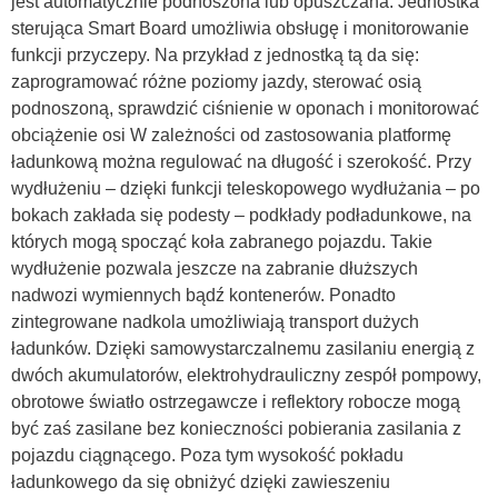
jest automatycznie podnoszona lub opuszczana. Jednostka
sterująca Smart Board umożliwia obsługę i monitorowanie
funkcji przyczepy. Na przykład z jednostką tą da się:
zaprogramować różne poziomy jazdy, sterować osią
podnoszoną, sprawdzić ciśnienie w oponach i monitorować
obciążenie osi W zależności od zastosowania platformę
ładunkową można regulować na długość i szerokość. Przy
wydłużeniu – dzięki funkcji teleskopowego wydłużania – po
bokach zakłada się podesty – podkłady podładunkowe, na
których mogą spocząć koła zabranego pojazdu. Takie
wydłużenie pozwala jeszcze na zabranie dłuższych
nadwozi wymiennych bądź kontenerów. Ponadto
zintegrowane nadkola umożliwiają transport dużych
ładunków. Dzięki samowystarczalnemu zasilaniu energią z
dwóch akumulatorów, elektrohydrauliczny zespół pompowy,
obrotowe światło ostrzegawcze i reflektory robocze mogą
być zaś zasilane bez konieczności pobierania zasilania z
pojazdu ciągnącego. Poza tym wysokość pokładu
ładunkowego da się obniżyć dzięki zawieszeniu