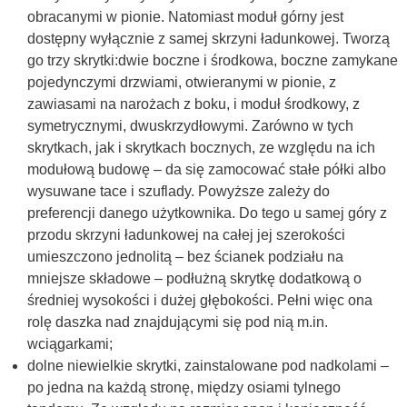
obracanymi w pionie. Natomiast moduł górny jest
dostępny wyłącznie z samej skrzyni ładunkowej. Tworzą
go trzy skrytki:dwie boczne i środkowa, boczne zamykane
pojedynczymi drzwiami, otwieranymi w pionie, z
zawiasami na narożach z boku, i moduł środkowy, z
symetrycznymi, dwuskrzydłowymi. Zarówno w tych
skrytkach, jak i skrytkach bocznych, ze względu na ich
modułową budowę – da się zamocować stałe półki albo
wysuwane tace i szuflady. Powyższe zależy do
preferencji danego użytkownika. Do tego u samej góry z
przodu skrzyni ładunkowej na całej jej szerokości
umieszczono jednolitą – bez ścianek podziału na
mniejsze składowe – podłużną skrytkę dodatkową o
średniej wysokości i dużej głębokości. Pełni więc ona
rolę daszka nad znajdującymi się pod nią m.in.
wciągarkami;
dolne niewielkie skrytki, zainstalowane pod nadkolami –
po jedna na każdą stronę, między osiami tylnego