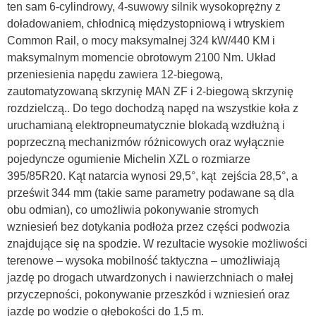
ten sam 6-cylindrowy, 4-suwowy silnik wysokoprężny z
doładowaniem, chłodnicą międzystopniową i wtryskiem
Common Rail, o mocy maksymalnej 324 kW/440 KM i
maksymalnym momencie obrotowym 2100 Nm. Układ
przeniesienia napędu zawiera 12-biegową,
zautomatyzowaną skrzynię MAN ZF i 2-biegową skrzynię
rozdzielczą.. Do tego dochodzą napęd na wszystkie koła z
uruchamianą elektropneumatycznie blokadą wzdłużną i
poprzeczną mechanizmów różnicowych oraz wyłącznie
pojedyncze ogumienie Michelin XZL o rozmiarze
395/85R20. Kąt natarcia wynosi 29,5°, kąt zejścia 28,5°, a
prześwit 344 mm (takie same parametry podawane są dla
obu odmian), co umożliwia pokonywanie stromych
wzniesień bez dotykania podłoża przez części podwozia
znajdujące się na spodzie. W rezultacie wysokie możliwości
terenowe – wysoka mobilność taktyczna – umożliwiają
jazdę po drogach utwardzonych i nawierzchniach o małej
przyczepności, pokonywanie przeszkód i wzniesień oraz
jazdę po wodzie o głębokości do 1,5 m.