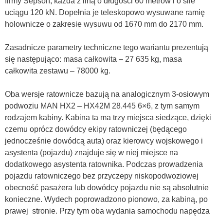
firmy Sepson, każda z liną o długości 60 metrów i o sile
uciągu 120 kN. Dopełnia je teleskopowo wysuwane ramię
holownicze o zakresie wysuwu od 1670 mm do 2170 mm.
Zasadnicze parametry techniczne tego wariantu prezentują
się następująco: masa całkowita – 27 635 kg, masa
całkowita zestawu – 78000 kg.
Oba wersje ratownicze bazują na analogicznym 3-osiowym
podwoziu MAN HX2 – HX42M 28.445 6×6, z tym samym
rodzajem kabiny. Kabina ta ma trzy miejsca siedzące, dzięki
czemu oprócz dowódcy ekipy ratowniczej (będącego
jednocześnie dowódcą auta) oraz kierowcy wojskowego i
asystenta (pojazdu) znajduje się w niej miejsce na
dodatkowego asystenta ratownika. Podczas prowadzenia
pojazdu ratowniczego bez przyczepy niskopodwoziowej
obecność pasażera lub dowódcy pojazdu nie są absolutnie
konieczne. Wydech poprowadzono pionowo, za kabiną, po
prawej stronie. Przy tym oba wydania samochodu napędza