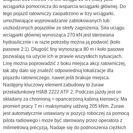
wciągarka pomocnicza do wsparcia wciągarki głównej. Do
tego pojazd ratowniczy zaopatrzono w trzy wciągarki,
umożliwiające wyprowadzanie zablokowanych lub
uszkodzonych pojazdów ze strefy zagrożenia. Siła uciągu
wciągarki głównej wynosząca 270 kN jest sterowana
hydraulicznie i w razie potrzeby można ją podwoić (koło
pasowe 2:1). Długość liny wynosząca 80 m i koło pasowe
pozwalają na użycie ich w prawie wszystkich sytuacjach.
Linę można poprowadzić z boku miejsca akcji ratowniczej,
tak aby dało się znaleźć odpowiednią lokalizacje dla
pojazdu ratowniczego, nawet jeśli brakuje miejsca.
Następny kluczowy element zabudowy to żuraw
przeładunkowy HIAB 2222 ATF 2. Podczas jazdy jest on
składany za chronioną = opancerzoną kabiną kierowcy. Ma
promień pracy 7 m i maksymalny udźwig 205 kNm. Żuraw
jest automatycznie ustawiany w pozycji roboczej za pomocą
pilota radiowego i może być sterowany przez operatora z
milimetrową precyzją. Nadaje się do podnoszenia ciężkich