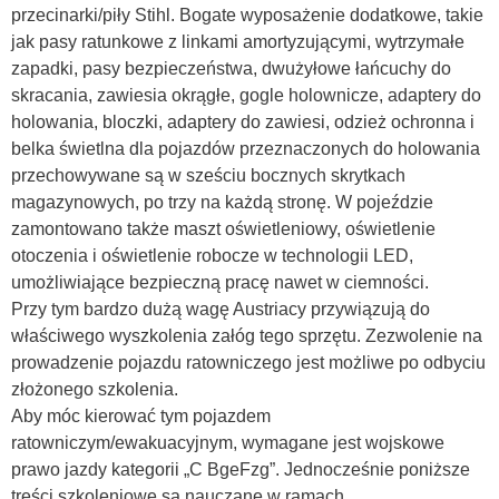
przecinarki/piły Stihl. Bogate wyposażenie dodatkowe, takie
jak pasy ratunkowe z linkami amortyzującymi, wytrzymałe
zapadki, pasy bezpieczeństwa, dwużyłowe łańcuchy do
skracania, zawiesia okrągłe, gogle holownicze, adaptery do
holowania, bloczki, adaptery do zawiesi, odzież ochronna i
belka świetlna dla pojazdów przeznaczonych do holowania
przechowywane są w sześciu bocznych skrytkach
magazynowych, po trzy na każdą stronę. W pojeździe
zamontowano także maszt oświetleniowy, oświetlenie
otoczenia i oświetlenie robocze w technologii LED,
umożliwiające bezpieczną pracę nawet w ciemności.
Przy tym bardzo dużą wagę Austriacy przywiązują do
właściwego wyszkolenia załóg tego sprzętu. Zezwolenie na
prowadzenie pojazdu ratowniczego jest możliwe po odbyciu
złożonego szkolenia.
Aby móc kierować tym pojazdem
ratowniczym/ewakuacyjnym, wymagane jest wojskowe
prawo jazdy kategorii „C BgeFzg”. Jednocześnie poniższe
treści szkoleniowe są nauczane w ramach