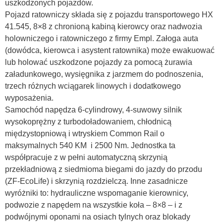
uszkodzonych pojazdów.
Pojazd ratowniczy składa się z pojazdu transportowego HX
41.545, 8×8 z chronioną kabiną kierowcy oraz nadwozia
holowniczego i ratowniczego z firmy Empl. Załoga auta
(dowódca, kierowca i asystent ratownika) może ewakuować
lub holować uszkodzone pojazdy za pomocą żurawia
załadunkowego, wysięgnika z jarzmem do podnoszenia,
trzech różnych wciągarek linowych i dodatkowego
wyposażenia.
Samochód napędza 6-cylindrowy, 4-suwowy silnik
wysokoprężny z turbodoładowaniem, chłodnicą
międzystopniową i wtryskiem Common Rail o
maksymalnych 540 KM i 2500 Nm. Jednostka ta
współpracuje z w pełni automatyczną skrzynią
przekładniową z siedmioma biegami do jazdy do przodu
(ZF-EcoLife) i skrzynią rozdzielczą. Inne zasadnicze
wyróżniki to: hydrauliczne wspomaganie kierownicy,
podwozie z napędem na wszystkie koła – 8×8 – i z
podwójnymi oponami na osiach tylnych oraz blokady