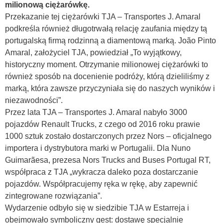
milionową ciężarówkę.
Przekazanie tej ciężarówki TJA – Transportes J. Amaral
podkreśla również długotrwałą relację zaufania między tą
portugalską firmą rodzinną a diamentową marką. João Pinto
Amaral, założyciel TJA, powiedział „To wyjątkowy,
historyczny moment. Otrzymanie milionowej ciężarówki to
również sposób na docenienie podróży, którą dzieliliśmy z
marką, która zawsze przyczyniała się do naszych wyników i
niezawodności”.
Przez lata TJA – Transportes J. Amaral nabyło 3000
pojazdów Renault Trucks, z czego od 2016 roku prawie
1000 sztuk zostało dostarczonych przez Nors – oficjalnego
importera i dystrybutora marki w Portugalii. Dla Nuno
Guimarãesa, prezesa Nors Trucks and Buses Portugal RT,
współpraca z TJA „wykracza daleko poza dostarczanie
pojazdów. Współpracujemy ręka w rękę, aby zapewnić
zintegrowane rozwiązania”.
Wydarzenie odbyło się w siedzibie TJA w Estarreja i
obejmowało symboliczny gest: dostawę specjalnie