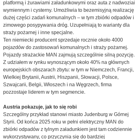
platformą i żurawiami załadunkowymi oraz auta z nadwoziai
wymiennym i cysterny. Umożliwia to bezemisyjną realizację
dużej części zadań komunalnych – w tym zbiórki odpadów i
zimowego posypywania dróg. Uzupełniają to warianty dla
straży pożarnej i inne specjalne.
Ten niemiecki producent sprzedaje rocznie około 4000
pojazdów do zastosowań komunalnych i straży pożarnej.
Pojazdy strażackie MAN zajmują szczególnie silną pozycję.
Z udziałem w rynku wynoszącym około 40% na głównych
europejskich obszarach zbytu: w tym w Niemczech, Francji,
Wielkiej Brytanii, Austrii, Hiszpanii, Słowacji, Polsce,
Szwajcarii, Belgii, Włoszech i na Węgrzech, firma
pozzostaje liderem w tym segmencie.
Austria pokazuje, jak to się robi
Szczególny przykład stanowi miasto Judenburg w Górnej
Styrii. Od końca 2025 roku w pełni elektryczny MAN do
zbiórki odpadów z tylnym załadunkiem jest tam codziennie
wykorzystywany, co przyczynia się do bardziej