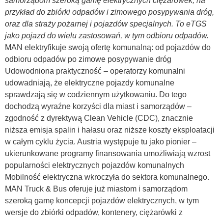
samorządom szeroką gamę elektrycznych ciężarówek, na
przykład do zbiórki odpadów i zimowego posypywania dróg,
oraz dla straży pożarnej i pojazdów specjalnych. To eTGS
jako pojazd do wielu zastosowań, w tym odbioru odpadów.
MAN elektryfikuje swoją ofertę komunalną: od pojazdów do
odbioru odpadów po zimowe posypywanie dróg
Udowodniona praktyczność – operatorzy komunalni
udowadniają, że elektryczne pojazdy komunalne
sprawdzają się w codziennym użytkowaniu. Do tego
dochodzą wyraźne korzyści dla miast i samorządów –
zgodność z dyrektywą Clean Vehicle (CDC), znacznie
niższa emisja spalin i hałasu oraz niższe koszty eksploatacji
w całym cyklu życia. Austria występuje tu jako pionier –
ukierunkowane programy finansowania umożliwiają wzrost
popularności elektrycznych pojazdów komunalnych
Mobilność elektryczna wkroczyła do sektora komunalnego.
MAN Truck & Bus oferuje już miastom i samorządom
szeroką gamę koncepcji pojazdów elektrycznych, w tym
wersje do zbiórki odpadów, kontenery, ciężarówki z