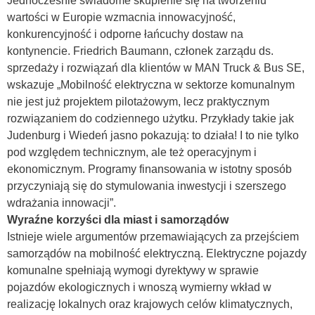
Jednocześnie świadome skupienie się na tworzeniu
wartości w Europie wzmacnia innowacyjność,
konkurencyjność i odporne łańcuchy dostaw na
kontynencie. Friedrich Baumann, członek zarządu ds.
sprzedaży i rozwiązań dla klientów w MAN Truck & Bus SE,
wskazuje „Mobilność elektryczna w sektorze komunalnym
nie jest już projektem pilotażowym, lecz praktycznym
rozwiązaniem do codziennego użytku. Przykłady takie jak
Judenburg i Wiedeń jasno pokazują: to działa! I to nie tylko
pod względem technicznym, ale też operacyjnym i
ekonomicznym. Programy finansowania w istotny sposób
przyczyniają się do stymulowania inwestycji i szerszego
wdrażania innowacji”.
Wyraźne korzyści dla miast i samorządów
Istnieje wiele argumentów przemawiających za przejściem
samorządów na mobilność elektryczną. Elektryczne pojazdy
komunalne spełniają wymogi dyrektywy w sprawie
pojazdów ekologicznych i wnoszą wymierny wkład w
realizację lokalnych oraz krajowych celów klimatycznych,