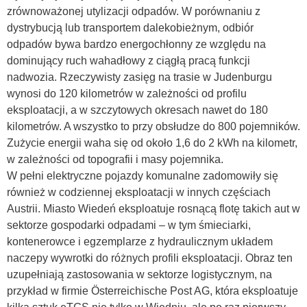
zrównoważonej utylizacji odpadów. W porównaniu z
dystrybucją lub transportem dalekobieżnym, odbiór
odpadów bywa bardzo energochłonny ze względu na
dominujący ruch wahadłowy z ciągłą pracą funkcji
nadwozia. Rzeczywisty zasięg na trasie w Judenburgu
wynosi do 120 kilometrów w zależności od profilu
eksploatacji, a w szczytowych okresach nawet do 180
kilometrów. A wszystko to przy obsłudze do 800 pojemników.
Zużycie energii waha się od około 1,6 do 2 kWh na kilometr,
w zależności od topografii i masy pojemnika.
W pełni elektryczne pojazdy komunalne zadomowiły się
również w codziennej eksploatacji w innych częściach
Austrii. Miasto Wiedeń eksploatuje rosnącą flotę takich aut w
sektorze gospodarki odpadami – w tym śmieciarki,
kontenerowce i egzemplarze z hydraulicznym układem
naczepy wywrotki do różnych profili eksploatacji. Obraz ten
uzupełniają zastosowania w sektorze logistycznym, na
przykład w firmie Österreichische Post AG, która eksploatuje