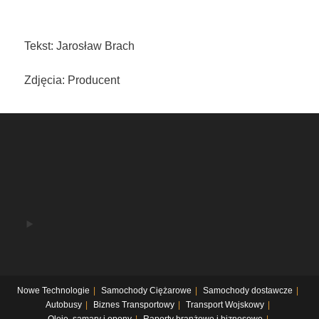
Tekst: Jarosław Brach
Zdjęcia: Producent
Nowe Technologie
Samochody Ciężarowe
Samochody dostawcze
Autobusy
Biznes Transportowy
Transport Wojskowy
Oleje, samary i opony
Raporty branżowe i biznesowe