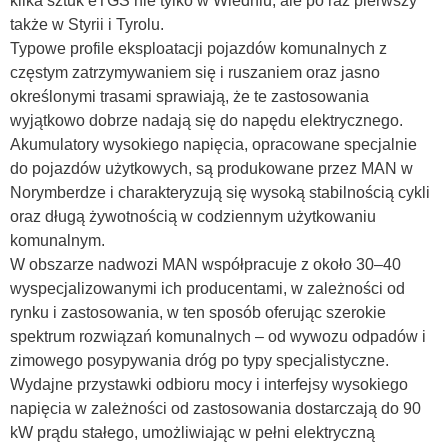
kilka sztuk eTGS nie tylko w Wiedniu, ale po raz pierwszy
także w Styrii i Tyrolu.
Typowe profile eksploatacji pojazdów komunalnych z
częstym zatrzymywaniem się i ruszaniem oraz jasno
określonymi trasami sprawiają, że te zastosowania
wyjątkowo dobrze nadają się do napędu elektrycznego.
Akumulatory wysokiego napięcia, opracowane specjalnie
do pojazdów użytkowych, są produkowane przez MAN w
Norymberdze i charakteryzują się wysoką stabilnością cykli
oraz długą żywotnością w codziennym użytkowaniu
komunalnym.
W obszarze nadwozi MAN współpracuje z około 30–40
wyspecjalizowanymi ich producentami, w zależności od
rynku i zastosowania, w ten sposób oferując szerokie
spektrum rozwiązań komunalnych – od wywozu odpadów i
zimowego posypywania dróg po typy specjalistyczne.
Wydajne przystawki odbioru mocy i interfejsy wysokiego
napięcia w zależności od zastosowania dostarczają do 90
kW prądu stałego, umożliwiając w pełni elektryczną