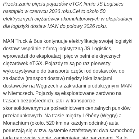
Przekazanie pięciu pojazdów eTGX firmie JS Logistics
nastąpiło w czerwcu 2026 roku.Cel to około 50
elektrycznych ciężarówek akumulatorowych w eksploatacji
dla logistyki dostaw MAN do połowy 2026 roku.
MAN Truck & Bus kontynuuje elektryfikację swojej logistyki
dostaw: wspólnie z firmą logistyczną JS Logistics,
wprowadził do eksploatacji pięć w pełni elektrycznych
ciężarówek eTGX. Pojazdy te są po raz pierwszy
wykorzystywane do transportu części od dostawców do
zakładów (transport dostaw) między lokalizacjami
dostawców na Węgrzech a zakładami produkcyjnymi MAN
w Niemczech. Pojazdy są eksploatowane zarówno na
trasach bezpośrednich, jak i w transporcie
skonsolidowanym za pośrednictwem centralnych punktów
przeładunkowych. Na trasie między Lébény (Węgry) a
Monachium (około. 520 km na każdym odcinku) auta
poruszają się w tzw. systemie sztafetowym: dwa samochody
jadą naprzeciw siebie, zamieniając się naczepami. Są to