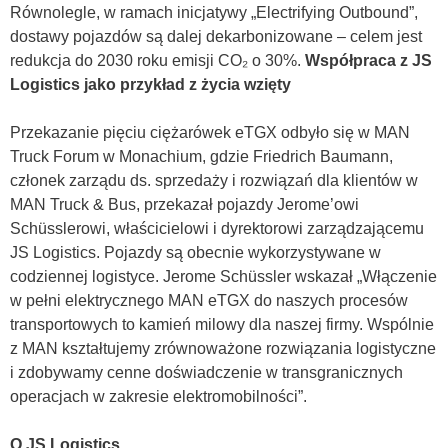
Równolegle, w ramach inicjatywy „Electrifying Outbound”,
dostawy pojazdów są dalej dekarbonizowane – celem jest
redukcja do 2030 roku emisji CO₂ o 30%.
Współpraca z JS
Logistics jako przykład z życia wzięty
Przekazanie pięciu ciężarówek eTGX odbyło się w MAN
Truck Forum w Monachium, gdzie Friedrich Baumann,
członek zarządu ds. sprzedaży i rozwiązań dla klientów w
MAN Truck & Bus, przekazał pojazdy Jerome’owi
Schüsslerowi, właścicielowi i dyrektorowi zarządzającemu
JS Logistics. Pojazdy są obecnie wykorzystywane w
codziennej logistyce. Jerome Schüssler wskazał „Włączenie
w pełni elektrycznego MAN eTGX do naszych procesów
transportowych to kamień milowy dla naszej firmy. Wspólnie
z MAN kształtujemy zrównoważone rozwiązania logistyczne
i zdobywamy cenne doświadczenie w transgranicznych
operacjach w zakresie elektromobilności”.
O JS Logistics