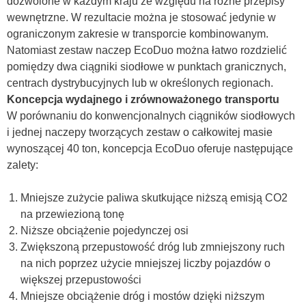
dozwolone w każdym kraju ze względu na różne przepisy
wewnętrzne. W rezultacie można je stosować jedynie w
ograniczonym zakresie w transporcie kombinowanym.
Natomiast zestaw naczep EcoDuo można łatwo rozdzielić
pomiędzy dwa ciągniki siodłowe w punktach granicznych,
centrach dystrybucyjnych lub w określonych regionach.
Koncepcja wydajnego i zrównoważonego transportu
W porównaniu do konwencjonalnych ciągników siodłowych
i jednej naczepy tworzących zestaw o całkowitej masie
wynoszącej 40 ton, koncepcja EcoDuo oferuje następujące
zalety:
Mniejsze zużycie paliwa skutkujące niższą emisją CO2
na przewiezioną tonę
Niższe obciążenie pojedynczej osi
Zwiększoną przepustowość dróg lub zmniejszony ruch
na nich poprzez użycie mniejszej liczby pojazdów o
większej przepustowości
Mniejsze obciążenie dróg i mostów dzięki niższym