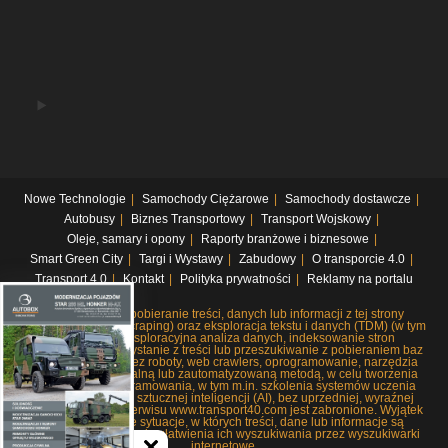
Nowe Technologie
Samochody Ciężarowe
Samochody dostawcze
Autobusy
Biznes Transportowy
Transport Wojskowy
Oleje, samary i opony
Raporty branżowe i biznesowe
Smart Green City
Targi i Wystawy
Zabudowy
O transporcie 4.0
Transport 4.0
Kontakt
Polityka prywatności
Reklamy na portalu
Systematyczne pobieranie treści, danych lub informacji z tej strony
internetowej (web scraping) oraz eksploracja tekstu i danych (TDM) (w tym
pobieranie i eksploracyjna analiza danych, indeksowanie stron
internetowych, korzystanie z treści lub przeszukiwanie z pobieraniem baz
danych), czy to przez roboty, web crawlers, oprogramowanie, narzędzia
lub dowolną manualną lub zautomatyzowaną metodą, w celu tworzenia
lub rozwoju oprogramowania, w tym m.in. szkolenia systemów uczenia
maszynowego lub sztucznej inteligencji (AI), bez uprzedniej, wyraźnej
zgody wydawców serwisu www.transport40.com jest zabronione. Wyjątek
stanowią jedynie sytuacje, w których treści, dane lub informacje są
wykorzystywane w celu ułatwienia ich wyszukiwania przez wyszukiwarki
internetowe.