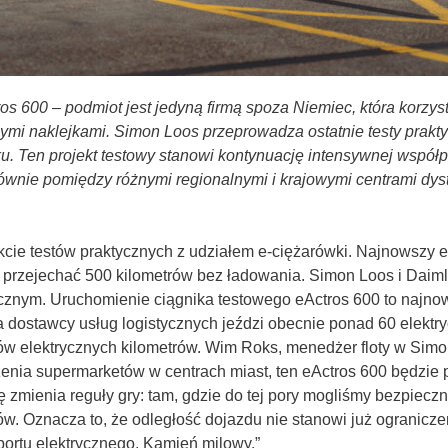
os 600 – podmiot jest jedyną firmą spoza Niemiec, która korz
nymi naklejkami. Simon Loos przeprowadza ostatnie testy prakt
ku. Ten projekt testowy stanowi kontynuację intensywnej współp
ównie pomiędzy różnymi regionalnymi i krajowymi centrami dyst
kcie testów praktycznych z udziałem e-ciężarówki. Najnowszy 
przejechać 500 kilometrów bez ładowania. Simon Loos i Daimler
ycznym. Uruchomienie ciągnika testowego eActros 600 to najn
la dostawcy usług logistycznych jeździ obecnie ponad 60 elek
ów elektrycznych kilometrów. Wim Roks, menedżer floty w Simon
enia supermarketów w centrach miast, ten eActros 600 będzie
 zmienia reguły gry: tam, gdzie do tej pory mogliśmy bezpiecz
ów. Oznacza to, że odległość dojazdu nie stanowi już ogranicze
ortu elektrycznego. Kamień milowy.”