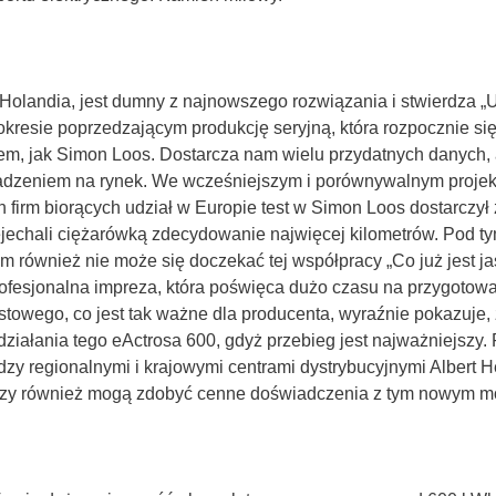
 Holandia, jest dumny z najnowszego rozwiązania i stwierdza 
kresie poprzedzającym produkcję seryjną, która rozpocznie się
m, jak Simon Loos. Dostarcza nam wielu przydatnych danych, 
adzeniem na rynek. We wcześniejszym i porównywalnym projek
 firm biorących udział w Europie test w Simon Loos dostarczy
zejechali ciężarówką zdecydowanie najwięcej kilometrów. Pod ty
m również nie może się doczekać tej współpracy „Co już jest j
profesjonalna impreza, która poświęca dużo czasu na przygotow
towego, co jest tak ważne dla producenta, wyraźnie pokazuje, 
ziałania tego eActrosa 600, gdyż przebieg jest najważniejszy.
zy regionalnymi i krajowymi centrami dystrybucyjnymi Albert H
tórzy również mogą zdobyć cenne doświadczenia z tym nowym m