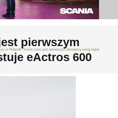
jest pierwszym
szy w Holandii: Simon Loos jest pierwszym dostawcą usług logistycznych, któ
stuje eActros 600