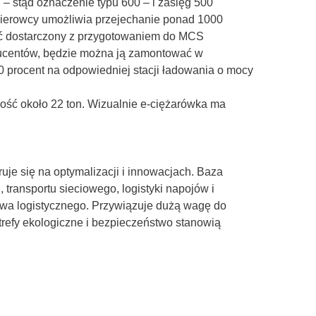
 stąd oznaczenie typu 600 – i zasięg 500
kierowcy umożliwia przejechanie ponad 1000
być dostarczony z przygotowaniem do MCS
ducentów, będzie można ją zamontować w
 procent na odpowiedniej stacji ładowania o mocy
ść około 22 ton. Wizualnie e-ciężarówka ma
uje się na optymalizacji i innowacjach. Baza
, transportu sieciowego, logistyki napojów i
wa logistycznego. Przywiązuje dużą wagę do
 strefy ekologiczne i bezpieczeństwo stanowią