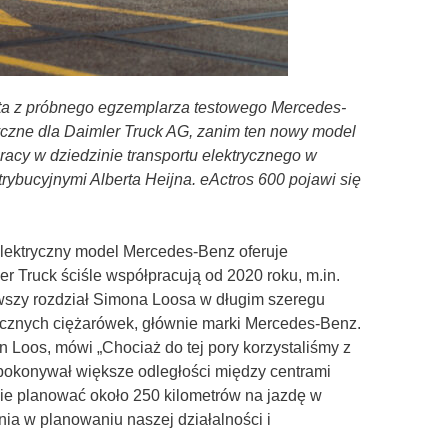
ysta z próbnego egzemplarza testowego Mercedes-
yczne dla Daimler Truck AG, zanim ten nowy model
racy w dziedzinie transportu elektrycznego w
rybucyjnymi Alberta Heijna. eActros 600 pojawi się
elektryczny model Mercedes-Benz oferuje
 Truck ściśle współpracują od 2020 roku, m.in.
owszy rozdział Simona Loosa w długim szeregu
trycznych ciężarówek, głównie marki Mercedes-Benz.
 Loos, mówi „Chociaż do tej pory korzystaliśmy z
 pokonywał większe odległości między centrami
nie planować około 250 kilometrów na jazdę w
nia w planowaniu naszej działalności i