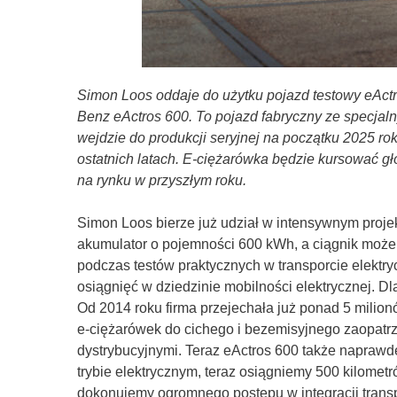
Simon Loos oddaje do użytku pojazd testowy eActr
Benz eActros 600. To pojazd fabryczny ze specjal
wejdzie do produkcji seryjnej na początku 2025 ro
ostatnich latach. E-ciężarówka będzie kursować gł
na rynku w przyszłym roku.
Simon Loos bierze już udział w intensywnym proje
akumulator o pojemności 600 kWh, a ciągnik może 
podczas testów praktycznych w transporcie elektr
osiągnięć w dziedzinie mobilności elektrycznej. D
Od 2014 roku firma przejechała już ponad 5 milion
e-ciężarówek do cichego i bezemisyjnego zaopatrz
dystrybucyjnymi. Teraz eActros 600 także naprawdę
trybie elektrycznym, teraz osiągniemy 500 kilometr
dokonujemy ogromnego postępu w integracji transp