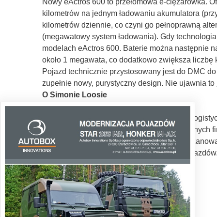
Nowy eActros 600 to przełomowa e-ciężarówka. Of
kilometrów na jednym ładowaniu akumulatora (pr
kilometrów dziennie, co czyni go pełnoprawną alt
(megawatowy system ładowania). Gdy technologia
modelach eActros 600. Baterie można następnie na
około 1 megawata, co dodatkowo zwiększa liczbę k
Pojazd technicznie przystosowany jest do DMC do
zupełnie nowy, purystyczny design. Nie ujawnia t
O Simonie Loosie
Simon Loos jest wiodącym dostawcą usług logistycz
klientów Simona Loosa składa się z atrakcyjnych fir
transportu masowego, Simon Loos zdobył szanowa
rozwoju i innowacji m.in. w zakresie floty pojazdó
podstawę codziennej praktyki transportowej.
Tekst: Jarosław Brach