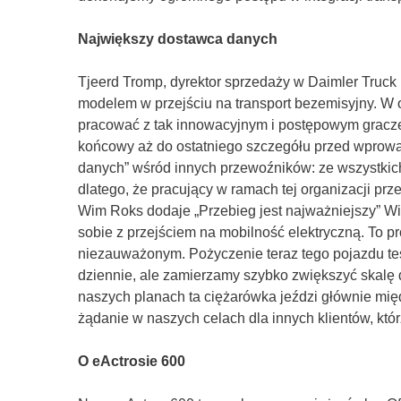
Największy dostawca danych
Tjeerd Tromp, dyrektor sprzedaży w Daimler Truck
modelem w przejściu na transport bezemisyjny. W o
pracować z tak innowacyjnym i postępowym gracze
końcowy aż do ostatniego szczegółu przed wprow
danych” wśród innych przewoźników: ze wszystkich
dlatego, że pracujący w ramach tej organizacji pr
Wim Roks dodaje „Przebieg jest najważniejszy” Wi
sobie z przejściem na mobilność elektryczną. To 
niezauważonym. Pożyczenie teraz tego pojazdu tes
dziennie, ale zamierzamy szybko zwiększyć skalę d
naszych planach ta ciężarówka jeździ głównie międ
żądanie w naszych celach dla innych klientów, k
O eActrosie 600