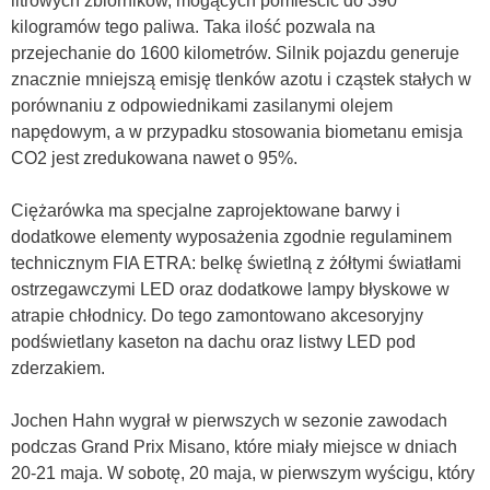
litrowych zbiorników, mogących pomieścić do 390
kilogramów tego paliwa. Taka ilość pozwala na
przejechanie do 1600 kilometrów. Silnik pojazdu generuje
znacznie mniejszą emisję tlenków azotu i cząstek stałych w
porównaniu z odpowiednikami zasilanymi olejem
napędowym, a w przypadku stosowania biometanu emisja
CO2 jest zredukowana nawet o 95%.
Ciężarówka ma specjalne zaprojektowane barwy i
dodatkowe elementy wyposażenia zgodnie regulaminem
technicznym FIA ETRA: belkę świetlną z żółtymi światłami
ostrzegawczymi LED oraz dodatkowe lampy błyskowe w
atrapie chłodnicy. Do tego zamontowano akcesoryjny
podświetlany kaseton na dachu oraz listwy LED pod
zderzakiem.
Jochen Hahn wygrał w pierwszych w sezonie zawodach
podczas Grand Prix Misano, które miały miejsce w dniach
20-21 maja. W sobotę, 20 maja, w pierwszym wyścigu, który