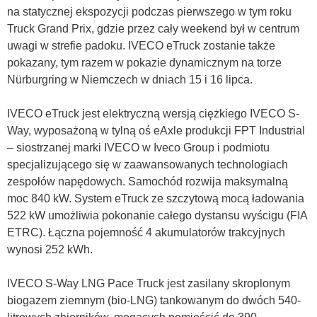
na statycznej ekspozycji podczas pierwszego w tym roku
Truck Grand Prix, gdzie przez cały weekend był w centrum
uwagi w strefie padoku. IVECO eTruck zostanie także
pokazany, tym razem w pokazie dynamicznym na torze
Nürburgring w Niemczech w dniach 15 i 16 lipca.
IVECO eTruck jest elektryczną wersją ciężkiego IVECO S-
Way, wyposażoną w tylną oś eAxle produkcji FPT Industrial
– siostrzanej marki IVECO w Iveco Group i podmiotu
specjalizującego się w zaawansowanych technologiach
zespołów napędowych. Samochód rozwija maksymalną
moc 840 kW. System eTruck ze szczytową mocą ładowania
522 kW umożliwia pokonanie całego dystansu wyścigu (FIA
ETRC). Łączna pojemność 4 akumulatorów trakcyjnych
wynosi 252 kWh.
IVECO S-Way LNG Pace Truck jest zasilany skroplonym
biogazem ziemnym (bio-LNG) tankowanym do dwóch 540-