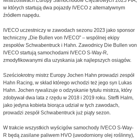
Mistrzostwach Europy Samochodów Ciężarowych 2023 FIA,
w których startują dwa pojazdy IVECO z alternatywnym
źródłem napędu.
IVECO uczestniczy w zawodach sezonu 2023 jako sponsor
techniczny „Die Bullen von IVECO” – wspólnej ekipy
zespołów Schwabentruck i Hahn. Zawodnicy Die Bullen von
IVECO startują samochodami IVECO S-Way-R,
zmodyfikowanymi dla uzyskania jak najlepszych osiągów.
Sześciokrotny mistrz Europy Jochen Hahn prowadzi zespół
Hahn Racing, w skład którego wchodzi też jego syn Lukas
Hahn. Jochen rywalizuje o odzyskanie tytułu mistrza, który
zdobywał dwa lata z rzędu w 2018 i 2019 roku. Steffi Halm,
jako jedyna kobieta biorąca udział w tych zawodach,
prowadzi zespół Schwabentruck już piąty sezon.
W trakcie wszystkich wyścigów samochody IVECO S-Way-
R będą zasilane paliwem HVO (uwodorniony olej roślinny),