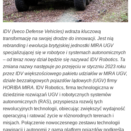
IDV (Iveco Defense Vehicles) wdraża kluczową
transformację na swojej drodze do innowacji. Jest nią
rebranding i ewolucja brytyjskiej jednostki MIRA UGV
specjalizującej się w robotyce i systemach autonomicznych
– od teraz nowy dział będzie się nazywać IDV Robotics. Ta
zmiana nazwy następuje po przejęciu w styczniu 2023 roku
przez IDV większościowego pakietu udziałów w MIRA UGV,
dziale bezzałogowych pojazdów lądowych (UGV) firmy
HORIBA MIRA.
IDV Robotics, firma technologiczna w
dziedzinie rozwiązań UGV i robotycznych systemów
autonomicznych (RAS), przyspiesza rozwój tych
rewolucyjnych technologii, obiecując zwiększyć wydajność
operacyjną i ratować życie w różnorodnych terenach i
misjach. Połączenie nowoczesnego zestawu technologii
nawigacji i autonomii z gamą platform pojazdów podkreśla