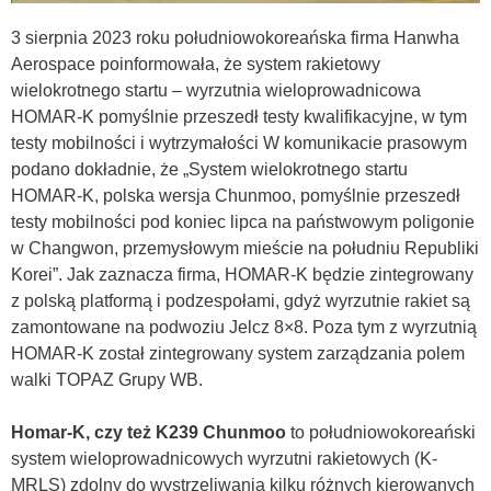
3 sierpnia 2023 roku południowokoreańska firma Hanwha
Aerospace poinformowała, że system rakietowy
wielokrotnego startu – wyrzutnia wieloprowadnicowa
HOMAR-K pomyślnie przeszedł testy kwalifikacyjne, w tym
testy mobilności i wytrzymałości W komunikacie prasowym
podano dokładnie, że „System wielokrotnego startu
HOMAR-K, polska wersja Chunmoo, pomyślnie przeszedł
testy mobilności pod koniec lipca na państwowym poligonie
w Changwon, przemysłowym mieście na południu Republiki
Korei”. Jak zaznacza firma, HOMAR-K będzie zintegrowany
z polską platformą i podzespołami, gdyż wyrzutnie rakiet są
zamontowane na podwoziu Jelcz 8×8. Poza tym z wyrzutnią
HOMAR-K został zintegrowany system zarządzania polem
walki TOPAZ Grupy WB.
Homar-K, czy też K239 Chunmoo
to południowokoreański
system wieloprowadnicowych wyrzutni rakietowych (K-
MRLS) zdolny do wystrzeliwania kilku różnych kierowanych