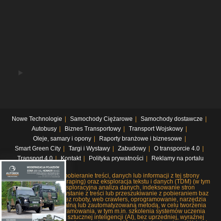
Nowe Technologie
Samochody Ciężarowe
Samochody dostawcze
Autobusy
Biznes Transportowy
Transport Wojskowy
Oleje, samary i opony
Raporty branżowe i biznesowe
Smart Green City
Targi i Wystawy
Zabudowy
O transporcie 4.0
Transport 4.0
Kontakt
Polityka prywatności
Reklamy na portalu
Systematyczne pobieranie treści, danych lub informacji z tej strony
internetowej (web scraping) oraz eksploracja tekstu i danych (TDM) (w tym
pobieranie i eksploracyjna analiza danych, indeksowanie stron
internetowych, korzystanie z treści lub przeszukiwanie z pobieraniem baz
danych), czy to przez roboty, web crawlers, oprogramowanie, narzędzia
lub dowolną manualną lub zautomatyzowaną metodą, w celu tworzenia
lub rozwoju oprogramowania, w tym m.in. szkolenia systemów uczenia
maszynowego lub sztucznej inteligencji (AI), bez uprzedniej, wyraźnej