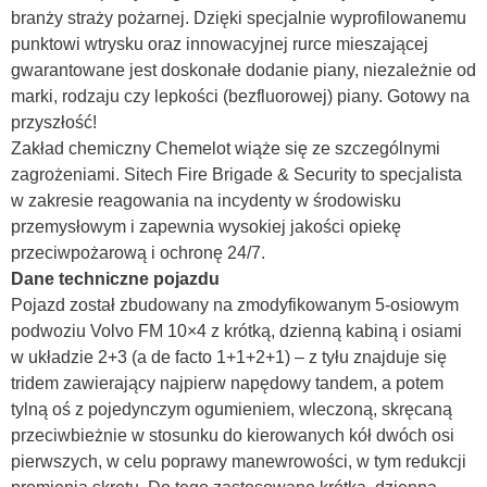
branży straży pożarnej. Dzięki specjalnie wyprofilowanemu
punktowi wtrysku oraz innowacyjnej rurce mieszającej
gwarantowane jest doskonałe dodanie piany, niezależnie od
marki, rodzaju czy lepkości (bezfluorowej) piany. Gotowy na
przyszłość!
Zakład chemiczny Chemelot wiąże się ze szczególnymi
zagrożeniami. Sitech Fire Brigade & Security to specjalista
w zakresie reagowania na incydenty w środowisku
przemysłowym i zapewnia wysokiej jakości opiekę
przeciwpożarową i ochronę 24/7.
Dane techniczne pojazdu
Pojazd został zbudowany na zmodyfikowanym 5-osiowym
podwoziu Volvo FM 10×4 z krótką, dzienną kabiną i osiami
w układzie 2+3 (a de facto 1+1+2+1) – z tyłu znajduje się
tridem zawierający najpierw napędowy tandem, a potem
tylną oś z pojedynczym ogumieniem, wleczoną, skręcaną
przeciwbieżnie w stosunku do kierowanych kół dwóch osi
pierwszych, w celu poprawy manewrowości, w tym redukcji