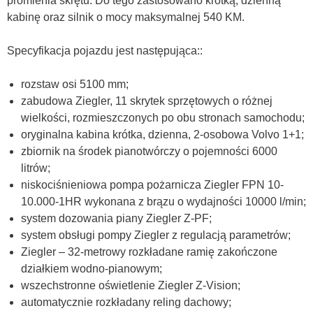
promienia skrętu. Do tego zastosowano krótką, dzienną
kabinę oraz silnik o mocy maksymalnej 540 KM.
Specyfikacja pojazdu jest następująca::
rozstaw osi 5100 mm;
zabudowa Ziegler, 11 skrytek sprzętowych o różnej
wielkości, rozmieszczonych po obu stronach samochodu;
oryginalna kabina krótka, dzienna, 2-osobowa Volvo 1+1;
zbiornik na środek pianotwórczy o pojemności 6000
litrów;
niskociśnieniowa pompa pożarnicza Ziegler FPN 10-
10.000-1HR wykonana z brązu o wydajności 10000 l/min;
system dozowania piany Ziegler Z-PF;
system obsługi pompy Ziegler z regulacją parametrów;
Ziegler – 32-metrowy rozkładane ramię zakończone
działkiem wodno-pianowym;
wszechstronne oświetlenie Ziegler Z-Vision;
automatycznie rozkładany reling dachowy;