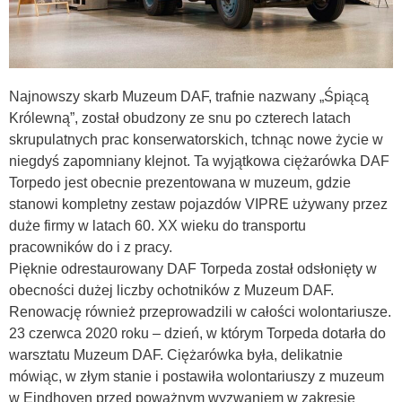
Najnowszy skarb Muzeum DAF, trafnie nazwany „Śpiącą
Królewną”, został obudzony ze snu po czterech latach
skrupulatnych prac konserwatorskich, tchnąc nowe życie w
niegdyś zapomniany klejnot. Ta wyjątkowa ciężarówka DAF
Torpedo jest obecnie prezentowana w muzeum, gdzie
stanowi kompletny zestaw pojazdów VIPRE używany przez
duże firmy w latach 60. XX wieku do transportu
pracowników do i z pracy.
Pięknie odrestaurowany DAF Torpeda został odsłonięty w
obecności dużej liczby ochotników z Muzeum DAF.
Renowację również przeprowadzili w całości wolontariusze.
23 czerwca 2020 roku – dzień, w którym Torpeda dotarła do
warsztatu Muzeum DAF. Ciężarówka była, delikatnie
mówiąc, w złym stanie i postawiła wolontariuszy z muzeum
w Eindhoven przed poważnym wyzwaniem w zakresie