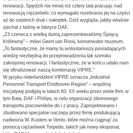
renowacji. Spędzili nie mniej niż cztery lata pracując nad
renowacją ciężarówki, co wymagało rozebrania jej na części
aż do ostatnich śrub i nakrętek. Dziś wygląda, jakby właśnie
zjechał z taśmy w fabryce DAF.
„23 czerwca z wielką dumą zaprezentowaliśmy Śpiącą
Królewnę” – mówi Geert van Rooij, konserwator muzeum.
„To fantastyczne, że mamy tu wolontariuszy posiadających
wiedzę niezbędną do przeprowadzenia tak szeroko
zakrojonej renowacji. I fantastycznie, że w końcu udało nam
się sfinalizować naszą kombinację VIPRE.”
W języku niderlandzkim VIPRE oznacza „Industrial
Personnel Transport Eindhoven Region” – wspólną
inicjatywę podjętą w latach 60. XX wieku przez wiele firm, w
tym Bata, DAF i Philips, w celu organizacji zbiorowego
transportu pracowników do i z pracy. Zaprojektowano i
zbudowano specjalne naczepy przez firmę produkującą
nadwozia W. Kusters w Venlo, które można ciągnąć za
pomocą ciężarówek Torpedo, takich jak nowy eksponat,