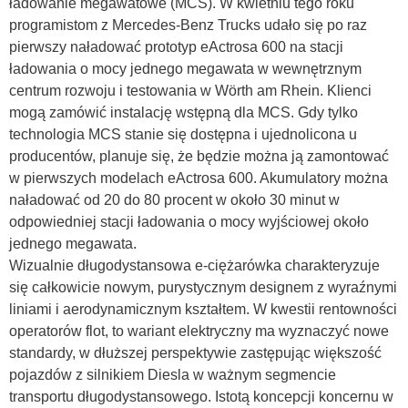
ładowanie megawatowe (MCS). W kwietniu tego roku
programistom z Mercedes-Benz Trucks udało się po raz
pierwszy naładować prototyp eActrosa 600 na stacji
ładowania o mocy jednego megawata w wewnętrznym
centrum rozwoju i testowania w Wörth am Rhein. Klienci
mogą zamówić instalację wstępną dla MCS. Gdy tylko
technologia MCS stanie się dostępna i ujednolicona u
producentów, planuje się, że będzie można ją zamontować
w pierwszych modelach eActrosa 600. Akumulatory można
naładować od 20 do 80 procent w około 30 minut w
odpowiedniej stacji ładowania o mocy wyjściowej około
jednego megawata.
Wizualnie długodystansowa e-ciężarówka charakteryzuje
się całkowicie nowym, purystycznym designem z wyraźnymi
liniami i aerodynamicznym kształtem. W kwestii rentowności
operatorów flot, to wariant elektryczny ma wyznaczyć nowe
standardy, w dłuższej perspektywie zastępując większość
pojazdów z silnikiem Diesla w ważnym segmencie
transportu długodystansowego. Istotą koncepcji koncernu w