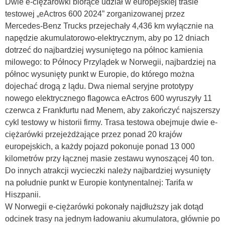
Dwie e-ciężarówki biorące udział w europejskiej trasie
testowej „eActros 600 2024” zorganizowanej przez
Mercedes-Benz Trucks przejechały 4,436 km wyłącznie na
napędzie akumulatorowo-elektrycznym, aby po 12 dniach
dotrzeć do najbardziej wysuniętego na północ kamienia
milowego: to Północy Przylądek w Norwegii, najbardziej na
północ wysunięty punkt w Europie, do którego można
dojechać drogą z lądu. Dwa niemal seryjne prototypy
nowego elektrycznego flagowca eActros 600 wyruszyły 11
czerwca z Frankfurtu nad Menem, aby zakończyć najszerszy
cykl testowy w historii firmy. Trasa testowa obejmuje dwie e-
ciężarówki przejeżdżające przez ponad 20 krajów
europejskich, a każdy pojazd pokonuje ponad 13 000
kilometrów przy łącznej masie zestawu wynoszącej 40 ton.
Do innych atrakcji wycieczki należy najbardziej wysunięty
na południe punkt w Europie kontynentalnej: Tarifa w
Hiszpanii.
W Norwegii e-ciężarówki pokonały najdłuższy jak dotąd
odcinek trasy na jednym ładowaniu akumulatora, głównie po