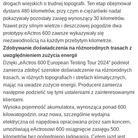
drogach wiejskich o trudnej topografii. Ten etap obejmował
dystans 480 kilometrów, przy czym e-ciężarówki nadal
pokazywały pozostały zasięg wynoszący 30 kilometrów.
Nawet przy silnym wietrze i deszczowej pogodzie dwa
prototypy eActros 600 zawsze wykazywały się
niezawodnością na każdym przebytym kilometrze.
Zdobywanie doświadczenia na różnorodnych trasach z
uwzględnieniem zużycia energii
Dzięki „eActros 600 European Testing Tour 2024” podmiot
zamierza zdobyć szerokie doświadczenie na różnorodnych
trasach, w różnych topografiach i strefach klimatycznych,
mając na uwadze zużycie energii. Producent zamierza
następnie podzielić się tymi ustaleniami z zainteresowanymi
klientami.
Wysoka pojemność akumulatora, wynosząca ponad 600
kilowatogodzin, oraz nowa, szczególnie wydajna
elektryczna oś napędowa opracowana przez sam koncern,
umożliwiają eActrosowi 600 osiągnięcie zasięgu 500
kilometrów bez pośredniego ładowania. Celem jazd jest