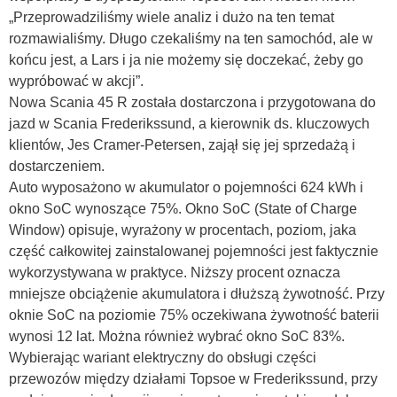
„Przeprowadziliśmy wiele analiz i dużo na ten temat
rozmawialiśmy. Długo czekaliśmy na ten samochód, ale w
końcu jest, a Lars i ja nie możemy się doczekać, żeby go
wypróbować w akcji”.
Nowa Scania 45 R została dostarczona i przygotowana do
jazd w Scania Frederikssund, a kierownik ds. kluczowych
klientów, Jes Cramer-Petersen, zajął się jej sprzedażą i
dostarczeniem.
Auto wyposażono w akumulator o pojemności 624 kWh i
okno SoC wynoszące 75%. Okno SoC (State of Charge
Window) opisuje, wyrażony w procentach, poziom, jaka
część całkowitej zainstalowanej pojemności jest faktycznie
wykorzystywana w praktyce. Niższy procent oznacza
mniejsze obciążenie akumulatora i dłuższą żywotność. Przy
oknie SoC na poziomie 75% oczekiwana żywotność baterii
wynosi 12 lat. Można również wybrać okno SoC 83%.
Wybierając wariant elektryczny do obsługi części
przewozów między działami Topsoe w Frederikssund, przy