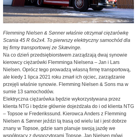
Flemming Nielsen & Sønner właśnie otrzymał ciężarówkę
Scania 45 R 6x2x4. To pierwszy elektryczny samochód dla
tej firmy transportowej ze Skævinge.
Na co dzień przedsiębiorstwem zarządzają dwaj synowie
kierowcy ciężarówki Flemminga Nielsena – Jan i Lars
Nielsen. Oprócz tego prowadzą własną firmę transportową,
ale kiedy 1 lipca 2021 roku zmarł ich ojciec, zarządzanie
przejęli właśnie synowie. Flemming Nielsen & Sons ma w
sumie 13 samochodów.
Elektryczna ciężarówka będzie wykorzystywana przez
klienta NTG i będzie głównie dojeżdżała do i od klienta NTG
– Topsoe w Frederikssund. Kierowca Anders z Flemming
Nielsen & Sønner jeździ tą trasą od wielu lat i jest dobrze
znany w Topsoe, gdzie sam planuje swoją jazdę we
współpracy z dyspozytorami Topsoe. Jan Nielsen mówi