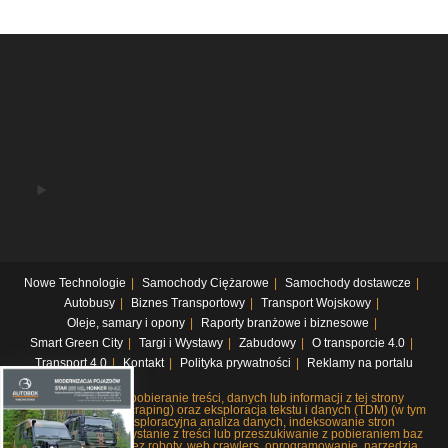
Nowe Technologie
Samochody Ciężarowe
Samochody dostawcze
Autobusy
Biznes Transportowy
Transport Wojskowy
Oleje, samary i opony
Raporty branżowe i biznesowe
Smart Green City
Targi i Wystawy
Zabudowy
O transporcie 4.0
Transport 4.0
Kontakt
Polityka prywatności
Reklamy na portalu
Systematyczne pobieranie treści, danych lub informacji z tej strony
internetowej (web scraping) oraz eksploracja tekstu i danych (TDM) (w tym
pobieranie i eksploracyjna analiza danych, indeksowanie stron
internetowych, korzystanie z treści lub przeszukiwanie z pobieraniem baz
danych), czy to przez roboty, web crawlers, oprogramowanie, narzędzia