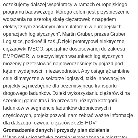
oczekujemy dalszej współpracy w ramach europejskiego
programu badawczego, którego celem jest przyspieszenie
wdrażania na szeroką skalę ciężarówek z napędem
elektrycznym zasilanym akumulatorem w europejskich
operacjach logistycznych”. Martin Gruber, prezes Gruber
Logistics, podkreślił zaś „Dzięki prototypowi elektrycznej
ciężarówki IVECO, specjalnie dostosowanej do zakresu
EMPOWER, w rzeczywistych warunkach logistycznych
możemy przetestować najnowocześniejszy pojazd pod
kątem wydajności i niezawodności. Aby osiągnąć ambitne
cele klimatyczne w sektorze logistyki, takie innowacyjne
projekty są niezbędne dla bezemisyjnego transportu
drogowego ładunków. Dzięki wykorzystaniu ciężarówki na
szerokiej gamie tras i do przewozu różnych kategorii
ładunków w segmencie ładunków drobnicowych i
częściowych, projekt pozwoli nam zebrać ważne informacje
dla dalszego rozwoju ciężarówek ZE-HDV”.
Gromadzenie danych i przyszły plan działania
W tym celu ciężarówka została wyposażona w rejestrator