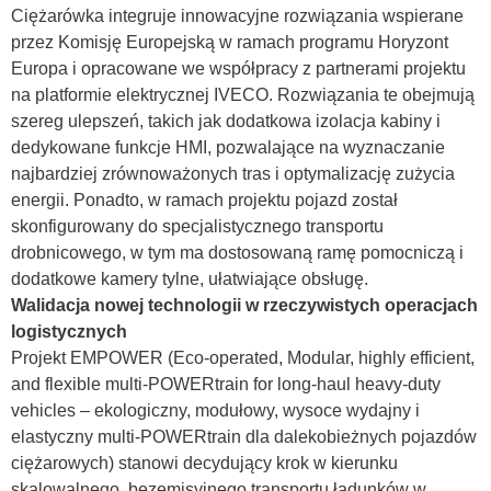
Ciężarówka integruje innowacyjne rozwiązania wspierane
przez Komisję Europejską w ramach programu Horyzont
Europa i opracowane we współpracy z partnerami projektu
na platformie elektrycznej IVECO. Rozwiązania te obejmują
szereg ulepszeń, takich jak dodatkowa izolacja kabiny i
dedykowane funkcje HMI, pozwalające na wyznaczanie
najbardziej zrównoważonych tras i optymalizację zużycia
energii. Ponadto, w ramach projektu pojazd został
skonfigurowany do specjalistycznego transportu
drobnicowego, w tym ma dostosowaną ramę pomocniczą i
dodatkowe kamery tylne, ułatwiające obsługę.
Walidacja nowej technologii w rzeczywistych operacjach
logistycznych
Projekt EMPOWER (Eco-operated, Modular, highly efficient,
and flexible multi-POWERtrain for long-haul heavy-duty
vehicles – ekologiczny, modułowy, wysoce wydajny i
elastyczny multi-POWERtrain dla dalekobieżnych pojazdów
ciężarowych) stanowi decydujący krok w kierunku
skalowalnego, bezemisyjnego transportu ładunków w