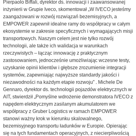
Pierpaolo Biffali, dyrektor ds. innowacji i zaawansowanej
inżynierii w Grupie Iveco, skomentował „W IVECO jesteśmy
zaangażowani w rozwój rozwiązań bezemisyjnych, a
EMPOWER zapewnił idealne ramy do współpracy w całym
ekosystemie w zakresie specyficznych i wymagających misji
transportowych. Naszym celem jest nie tylko rozwój
technologii, ale także ich walidacja w warunkach
rzeczywistych – łącząc innowację z praktycznym
zastosowaniem, jednocześnie umożliwiając wczesne testy,
uzyskanie opinii klientów i głębsze zrozumienie integracji
systemów, zapewniając najwyższe standardy jakości i
niezawodności na każdym etapie rozwoju” . Michele De
Gennaro, dyrektor ds. technologii pojazdów elektrycznych w
AIT, stwierdził „Pomyślne wdrożenie demonstratora IVECO z
napędem elektrycznym zasilanym akumulatorem we
współpracy z Gruber Logistics w ramach EMPOWER
stanowi ważny krok w kierunku skalowalnego,
bezemisyjnego transportu ładunków w Europie. Opierając
się na tych fundamentach operacyjnych, z niecierpliwością