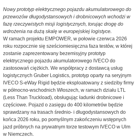
Nowy prototyp elektrycznego pojazdu akumulatorowego do
przewozów długodystansowych i drobnicowych wchodzi w
fazę rzeczywistych misji logistycznych, torując drogę do
wdrożenia na dużą skalę w europejskiej logistyce.
W ramach projektu EMPOWER, w połowie czerwca 2026
roku rozpocznie się sześciomiesięczna faza testów, w której
zostanie zaprezentowany bezemisyjny prototyp
elektrycznego pojazdu akumulatorowego IVECO do
zastosowań ciężkich. We współpracy z dostawcą usług
logistycznych Gruber Logistics, prototyp oparty na seryjnym
IVECO S-eWay Rigid będzie eksploatowany z siedziby firmy
w północno-wschodnich Włoszech, w ramach działu LTL
(Less Than Truckload), obsługując ładunki drobnicowe i
częściowe. Pojazd o zasięgu do 400 kilometrów będzie
sprawdzany na trasach średnio- i długodystansowych do
końca 2026 roku, po pomyślnym zakończeniu wstępnych
jazd próbnych na prywatnym torze testowym IVECO w Ulm
w Niemczech.