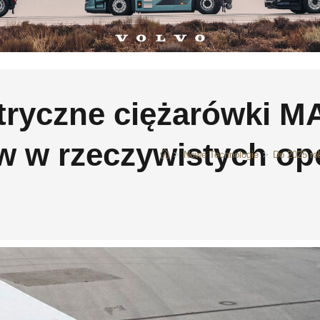
tryczne ciężarówki M
w w rzeczywistych op
>
Nowe Technologie
>
Do 2025 ro