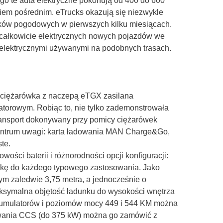
o te auta elektryczne pokonują od 400 do 600
iem pośrednim. eTrucks okazują się niezwykle
nków pogodowych w pierwszych kilku miesiącach.
 całkowicie elektrycznych nowych pojazdów we
mi elektrycznymi używanymi na podobnych trasach.
 ciężarówka z naczepą eTGX zasilana
orowym. Robiąc to, nie tylko zademonstrowała
transport dokonywany przy pomicy ciężarówek
 centrum uwagi: karta ładowania MAN Charge&Go,
te.
ści baterii i różnorodności opcji konfiguracji:
ówkę do każdego typowego zastosowania. Jako
cym zaledwie 3,75 metra, a jednocześnie o
ksymalna objętość ładunku do wysokości wnętrza
 akumulatorów i poziomów mocy 449 i 544 KM można
owania CCS (do 375 kW) można go zamówić z