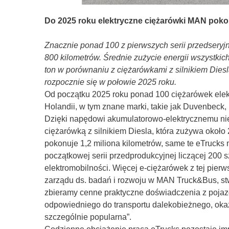
Do 2025 roku elektryczne ciężarówki MAN pokon
Znacznie ponad 100 z pierwszych serii przedseryj
800 kilometrów. Średnie zużycie energii wszystk
ton w porównaniu z ciężarówkami z silnikiem Diesl
rozpocznie się w połowie 2025 roku.
Od początku 2025 roku ponad 100 ciężarówek elekt
Holandii, w tym znane marki, takie jak Duvenbeck
Dzięki napędowi akumulatorowo-elektrycznemu nie
ciężarówką z silnikiem Diesla, która zużywa około
pokonuje 1,2 miliona kilometrów, same te eTrucks
początkowej serii przedprodukcyjnej liczącej 200
elektromobilności. Więcej e-ciężarówek z tej pier
zarządu ds. badań i rozwoju w MAN Truck&Bus, stw
zbieramy cenne praktyczne doświadczenia z pojazda
odpowiedniego do transportu dalekobieżnego, okaz
szczególnie popularna”.