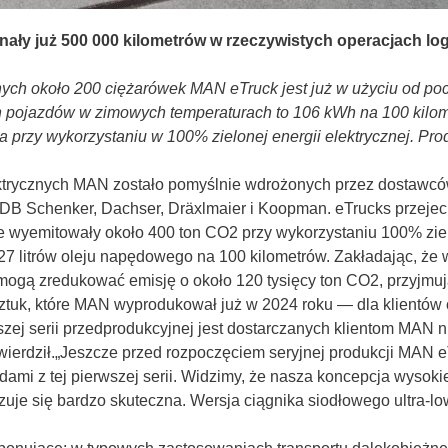
ały już 500 000 kilometrów w rzeczywistych operacjach lo
nych około 200 ciężarówek MAN eTruck jest już w użyciu od poc
ich pojazdów w zimowych temperaturach to 106 kWh na 100 kil
a przy wykorzystaniu w 100% zielonej energii elektrycznej. Pr
rycznych MAN zostało pomyślnie wdrożonych przez dostawców us
, DB Schenker, Dachser, Dräxlmaier i Koopman. eTrucks przejec
 wyemitowały około 400 ton CO2 przy wykorzystaniu 100% zielo
 27 litrów oleju napędowego na 100 kilometrów. Zakładając, że
 mogą zredukować emisję o około 120 tysięcy ton CO2, przyjmuj
 sztuk, które MAN wyprodukował już w 2024 roku — dla klientó
wszej serii przedprodukcyjnej jest dostarczanych klientom MAN 
ierdził.„Jeszcze przed rozpoczęciem seryjnej produkcji MAN 
mi z tej pierwszej serii. Widzimy, że nasza koncepcja wysokie
uje się bardzo skuteczna. Wersja ciągnika siodłowego ultra-l