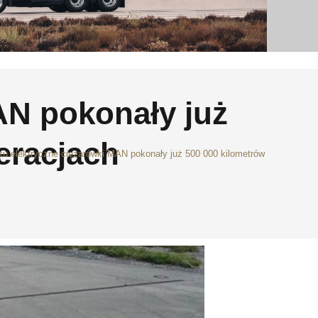
AN pokonały już
eracjach
ku elektryczne ciężarówki MAN pokonały już 500 000 kilometrów w rzeczywis