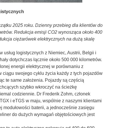
gistycznych
zątku 2025 roku. Dzienny przebieg dla klientów do
ometrów. Redukcja emisji CO2 wynosząca około 400
odukcja ciężarówek elektrycznych na dużą skalę
ług logistycznych z Niemiec, Austrii, Belgii i
hały dotychczas łącznie około 500 000 kilometrów.
nej energii elektrycznej w porównaniu z
 w ciągu swojego cyklu życia każdy z tych pojazdów
ąc te same założenia. Pojazdy są częścią
w chcących szybko wkroczyć na ścieżkę
niemal codziennie. Dr Frederik Zohm, członek
eTGX i eTGS w maju, wspólnie z naszymi klientami
j modułowości baterii, a jednocześnie zasięgu
owliner do dużych wymagań objętościowych jest