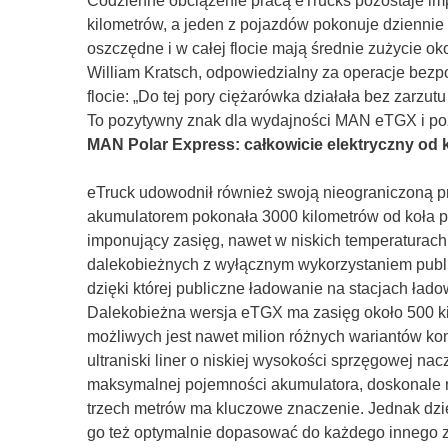
Codzienne obciążenie pracą eTrucks pozostaje im
kilometrów, a jeden z pojazdów pokonuje dziennie
oszczędne i w całej flocie mają średnie zużycie
William Kratsch, odpowiedzialny za operacje bez
flocie: „Do tej pory ciężarówka działała bez zarz
To pozytywny znak dla wydajności MAN eTGX i poz
MAN Polar Express: całkowicie elektryczny o
eTruck udowodnił również swoją nieograniczoną 
akumulatorem pokonała 3000 kilometrów od koła 
imponujący zasięg, nawet w niskich temperaturach
dalekobieżnych z wyłącznym wykorzystaniem public
dzięki której publiczne ładowanie na stacjach łado
Dalekobieżna wersja eTGX ma zasięg około 500 kilo
możliwych jest nawet milion różnych wariantów ko
ultraniski liner o niskiej wysokości sprzęgowej n
maksymalnej pojemności akumulatora, doskonale 
trzech metrów ma kluczowe znaczenie. Jednak dzi
go też optymalnie dopasować do każdego innego 