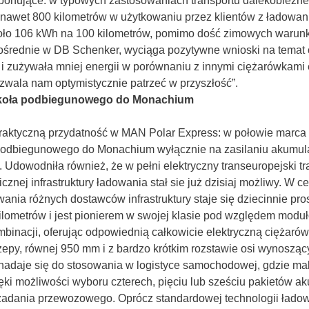
ponujące: w typowych zastosowaniach transportu dalekobieżneg
 nawet 800 kilometrów w użytkowaniu przez klientów z ładowan
 około 106 kWh na 100 kilometrów, pomimo dość zimowych waru
pośrednie w DB Schenker, wyciąga pozytywne wnioski na temat
utu i zużywała mniej energii w porównaniu z innymi ciężarówka
wala nam optymistycznie patrzeć w przyszłość”.
d koła podbiegunowego do Monachium
praktyczną przydatność w MAN Polar Express: w połowie marca
podbiegunowego do Monachium wyłącznie na zasilaniu akumulat
. Udowodniła również, że w pełni elektryczny transeuropejski 
znej infrastruktury ładowania stał sie już dzisiaj możliwy. W
wania różnych dostawców infrastruktury staje się dziecinnie pros
metrów i jest pionierem w swojej klasie pod względem modułowo
mbinacji, oferując odpowiednią całkowicie elektryczną ciężar
aczepy, równej 950 mm i z bardzo krótkim rozstawie osi wynoszą
nadaje się do stosowania w logistyce samochodowej, gdzie ma
ęki możliwości wyboru czterech, pięciu lub sześciu pakietów
zadania przewozowego. Oprócz standardowej technologii ład