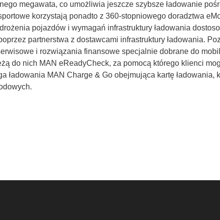
go megawata, co umożliwia jeszcze szybsze ładowanie pośre
nsportowe korzystają ponadto z 360-stopniowego doradztwa eMob
drożenia pojazdów i wymagań infrastruktury ładowania dostosow
 poprzez partnerstwa z dostawcami infrastruktury ładowania. P
isowe i rozwiązania finansowe specjalnie dobrane do mobilnoś
żą do nich MAN eReadyCheck, za pomocą którego klienci mogą
uga ładowania MAN Charge & Go obejmująca kartę ładowania, k
rodowych.