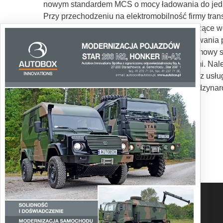
nowym standardem MCS o mocy ładowania do jedne
Przy przechodzeniu na elektromobilność firmy tra
na elektromobilność obejmuje analizy dotyczące w
także dostarczanie samej infrastruktury ładowania
napędem konwencjonalnym, dostępne są umowy serw
użytku z nowymi elektrycznymi samochodami. Nale
być pokonywane wyłącznie elektrycznie, oraz usł
planowanie ładowania i rozliczanie tras międzyna
Tekst: Jarosław Brach
Zdjęcia: Producent